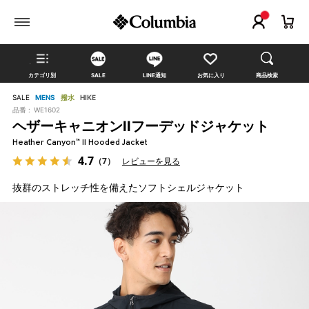
カテゴリ別
SALE
LINE通知
お気に入り
商品検索
SALE
MENS
撥水
HIKE
品番 :
WE1602
ヘザーキャニオンIIフーデッドジャケット
Heather Canyon™ II Hooded Jacket
4.7
（7）
レビューを見る
抜群のストレッチ性を備えたソフトシェルジャケット