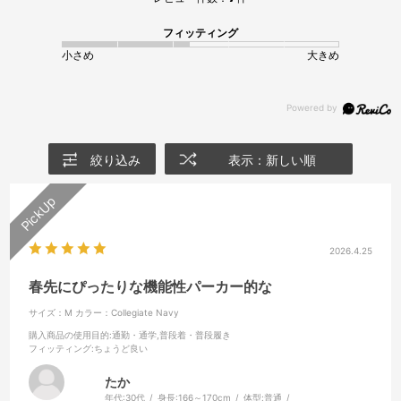
フィッティング
小さめ
大きめ
絞り込み
表示：新しい順
2026.4.25
春先にぴったりな機能性パーカー的な
サイズ：M
カラー：Collegiate Navy
購入商品の使用目的
:通勤・通学,普段着・普段履き
フィッティング
:ちょうど良い
たか
年代:
30代
身長:
166～170cm
体型:
普通