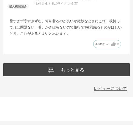
性別:
男性
靴のサイズ(cm):
27
暑すぎず寒すぎずな、何を着るのが良いか微妙なときにこれ一枚持っ
てれば問題ない一着。かさばらないので旅行で1枚羽織るものがほしい
とき、これがあるとよいと思います。
参考になった
2
もっと見る
レビューについて