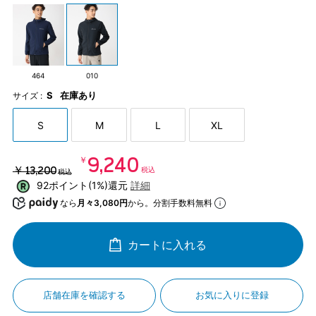
464
010
S
在庫あり
サイズ :
S
M
L
XL
￥9,240
￥13,200
税込
税込
92ポイント(1%)還元
詳細
なら
月々3,080円
から。分割手数料無料
カートに入れる
店舗在庫を確認する
お気に入りに登録