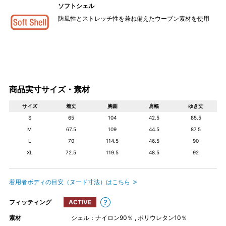
ソフトシェル
防風性とストレッチ性を兼ね備えたウーブン素材を使用
商品実寸サイズ・素材
サイズ
着丈
胸囲
肩幅
ゆき丈
S
65
104
42.5
85.5
M
67.5
109
44.5
87.5
L
70
114.5
46.5
90
XL
72.5
119.5
48.5
92
着用者ボディの目安（ヌード寸法）はこちら
フィッティング
ACTIVE
素材
シェル：ナイロン90％ , ポリウレタン10％