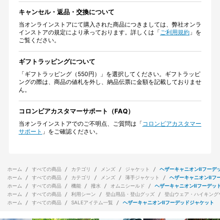
キャンセル・返品・交換について
当オンラインストアにて購入された商品につきましては、弊社オンラ
インストアの規定により承っております。詳しくは「
ご利用規約
」を
ご覧ください。
ギフトラッピングについて
「ギフトラッピング（550円）」を選択してください。ギフトラッピ
ングの際は、商品の値札を外し、納品伝票に金額を記載しておりませ
ん。
コロンビアカスタマーサポート（FAQ）
当オンラインストアでのご不明点、ご質問は「
コロンビアカスタマー
サポート
」をご確認ください。
ホーム
すべての商品
カテゴリ
メンズ
ジャケット
ヘザーキャニオンIIフーデ
ホーム
すべての商品
カテゴリ
メンズ
薄手ジャケット
ヘザーキャニオンIIフ
ホーム
すべての商品
機能
撥水
オムニシールド
ヘザーキャニオンIIフーデッ
ホーム
すべての商品
利用シーン
登山用品・登山グッズ
登山ウェア・ハイキング
ホーム
すべての商品
SALEアイテム一覧
ヘザーキャニオンIIフーデッドジャケット