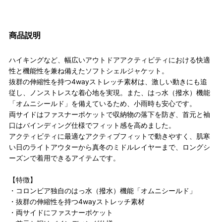
商品説明
ハイキングなど、幅広いアウトドアアクティビティにおける快適
性と機能性を兼ね備えたソフトシェルジャケット。
抜群の伸縮性を持つ4wayストレッチ素材は、激しい動きにも追
従し、ノンストレスな着心地を実現。また、はっ水（撥水）機能
「オムニシールド」を備えているため、小雨時も安心です。
両サイドはファスナーポケットで収納物の落下を防ぎ、首元と袖
口はバインディング仕様でフィット感を高めました。
アクティビティに最適なアクティブフィットで動きやすく、肌寒
い日のライトアウターから真冬のミドルレイヤーまで、ロングシ
ーズンで着用できるアイテムです。
【特徴】
・コロンビア独自のはっ水（撥水）機能「オムニシールド」
・抜群の伸縮性を持つ4wayストレッチ素材
・両サイドにファスナーポケット