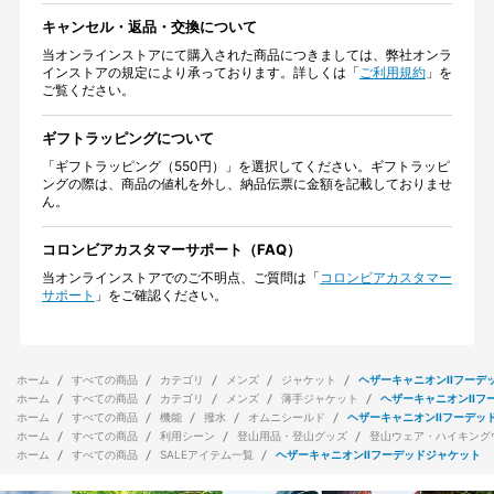
キャンセル・返品・交換について
当オンラインストアにて購入された商品につきましては、弊社オンラ
インストアの規定により承っております。詳しくは「
ご利用規約
」を
ご覧ください。
ギフトラッピングについて
「ギフトラッピング（550円）」を選択してください。ギフトラッピ
ングの際は、商品の値札を外し、納品伝票に金額を記載しておりませ
ん。
コロンビアカスタマーサポート（FAQ）
当オンラインストアでのご不明点、ご質問は「
コロンビアカスタマー
サポート
」をご確認ください。
ホーム
すべての商品
カテゴリ
メンズ
ジャケット
ヘザーキャニオンIIフーデ
ホーム
すべての商品
カテゴリ
メンズ
薄手ジャケット
ヘザーキャニオンIIフ
ホーム
すべての商品
機能
撥水
オムニシールド
ヘザーキャニオンIIフーデッ
ホーム
すべての商品
利用シーン
登山用品・登山グッズ
登山ウェア・ハイキング
ホーム
すべての商品
SALEアイテム一覧
ヘザーキャニオンIIフーデッドジャケット