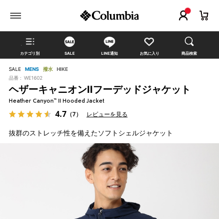
カテゴリ別
SALE
LINE通知
お気に入り
商品検索
SALE
MENS
撥水
HIKE
品番 :
WE1602
ヘザーキャニオンIIフーデッドジャケット
Heather Canyon™ II Hooded Jacket
4.7
（7）
レビューを見る
抜群のストレッチ性を備えたソフトシェルジャケット