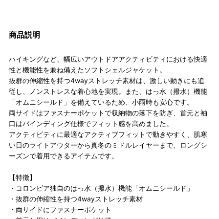
商品説明
ハイキングなど、幅広いアウトドアアクティビティにおける快適
性と機能性を兼ね備えたソフトシェルジャケット。
抜群の伸縮性を持つ4wayストレッチ素材は、激しい動きにも追
従し、ノンストレスな着心地を実現。また、はっ水（撥水）機能
「オムニシールド」を備えているため、小雨時も安心です。
両サイドはファスナーポケットで収納物の落下を防ぎ、首元と袖
口はバインディング仕様でフィット感を高めました。
アクティビティに最適なアクティブフィットで動きやすく、肌寒
い日のライトアウターから真冬のミドルレイヤーまで、ロングシ
ーズンで着用できるアイテムです。
【特徴】
・コロンビア独自のはっ水（撥水）機能「オムニシールド」
・抜群の伸縮性を持つ4wayストレッチ素材
・両サイドにファスナーポケット