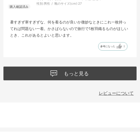
性別:
男性
靴のサイズ(cm):
27
暑すぎず寒すぎずな、何を着るのが良いか微妙なときにこれ一枚持っ
てれば問題ない一着。かさばらないので旅行で1枚羽織るものがほしい
とき、これがあるとよいと思います。
参考になった
2
もっと見る
レビューについて