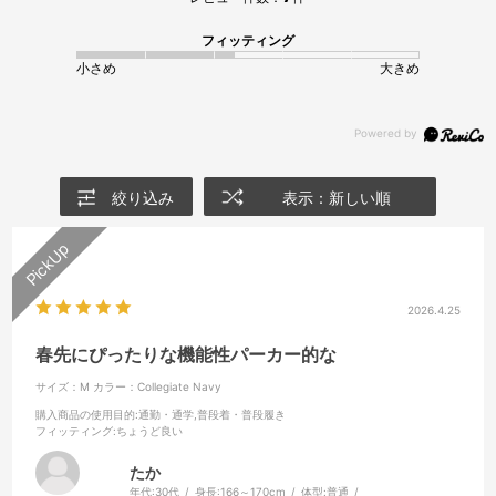
フィッティング
小さめ
大きめ
絞り込み
表示：新しい順
2026.4.25
春先にぴったりな機能性パーカー的な
サイズ：M
カラー：Collegiate Navy
購入商品の使用目的
:通勤・通学,普段着・普段履き
フィッティング
:ちょうど良い
たか
年代:
30代
身長:
166～170cm
体型:
普通