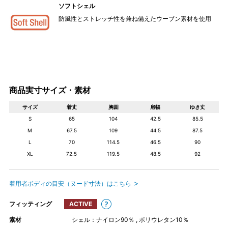
ソフトシェル
防風性とストレッチ性を兼ね備えたウーブン素材を使用
商品実寸サイズ・素材
サイズ
着丈
胸囲
肩幅
ゆき丈
S
65
104
42.5
85.5
M
67.5
109
44.5
87.5
L
70
114.5
46.5
90
XL
72.5
119.5
48.5
92
着用者ボディの目安（ヌード寸法）はこちら
フィッティング
ACTIVE
素材
シェル：ナイロン90％ , ポリウレタン10％