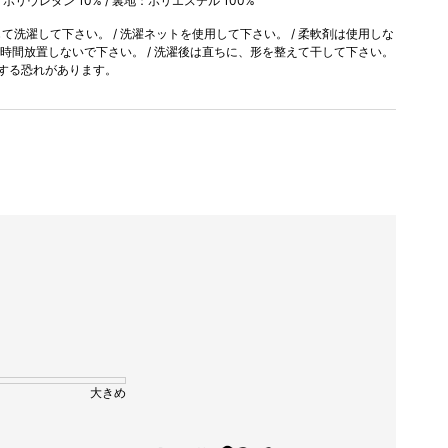
, ポリウレタン 10% / 裏地：ポリエステル 100%
洗濯して下さい。 / 洗濯ネットを使用して下さい。 / 柔軟剤は使用しな
長時間放置しないで下さい。 / 洗濯後は直ちに、形を整えて干して下さい。
色する恐れがあります。
大きめ