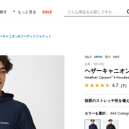
探す
もっと見る
SALE
ーキャニオンIIフーデッドジャケット
SALE
MENS
撥水
HIKE
品番 :
WE1602
ヘザーキャニオン
Heather Canyon™ II Hooded
4.7
（7）
抜群のストレッチ性を備
カラーを選択 :
464 Colleg