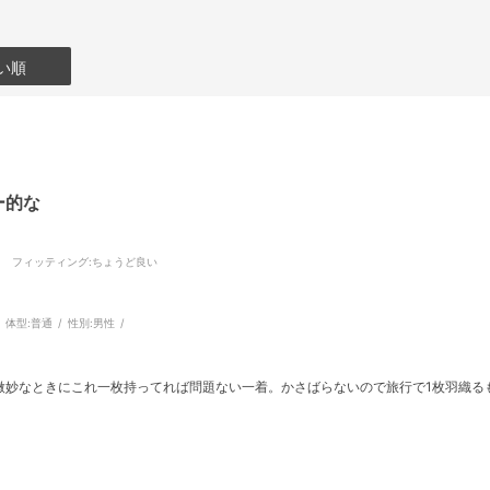
い順
ー的な
フィッティング
:ちょうど良い
体型:
普通
性別:
男性
微妙なときにこれ一枚持ってれば問題ない一着。かさばらないので旅行で1枚羽織る