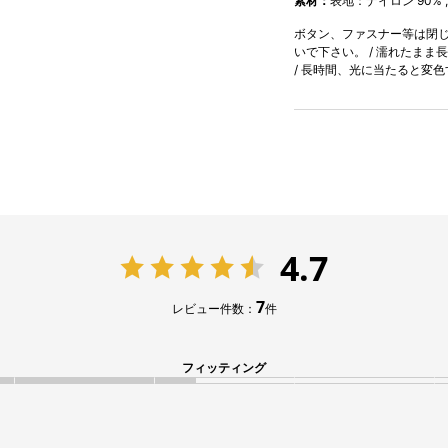
素材：
表地：ナイロン 90% 
ボタン、ファスナー等は閉じて
いで下さい。 / 濡れたまま
/ 長時間、光に当たると変
4.7
7
レビュー件数：
件
フィッティング