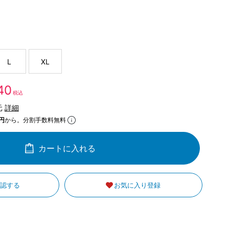
L
XL
240
税込
元
詳細
円
から。分割手数料無料
カートに入れる
確認する
お気に入り登録