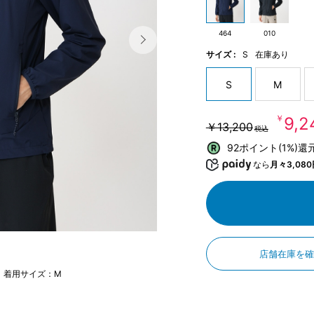
464
010
サイズ :
S
在庫あり
S
M
￥9,
￥13,200
税込
92ポイント(1%)還
なら
月々3,080
店舗在庫を
m 着用サイズ：M