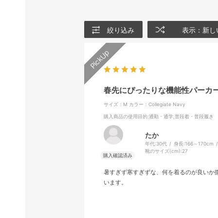
絞り込み
表示：新し
春先にぴったりな機能性パーカ
サイズ：M
カラー：Collegiate Navy
購入商品の使用目的
:通勤・通学,普段着・普段履き
たか
年代:
30代
身長:
166～170cm
靴のサイズ(cm):
27
暑すぎず寒すぎずな、何を着るのが良いか
います。