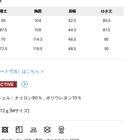
着丈
胸囲
肩幅
ゆき丈
65
104
42.5
85.5
67.5
109
44.5
87.5
70
114.5
46.5
90
72.5
119.5
48.5
92
ード寸法）はこちら
CTIVE
シェル：ナイロン90％ , ポリウレタン10％
372ｇ[Mサイズ]