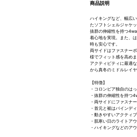
商品説明
ハイキングなど、幅広い
たソフトシェルジャケッ
抜群の伸縮性を持つ4w
着心地を実現。また、は
時も安心です。
両サイドはファスナーポ
様でフィット感を高めま
アクティビティに最適な
から真冬のミドルレイヤ
【特徴】
・コロンビア独自のはっ
・抜群の伸縮性を持つ4
・両サイドにファスナー
・首元と裾はバインディ
・動きやすいアクティブ
・肌寒い日のライトアウ
・ハイキングなどのアウ