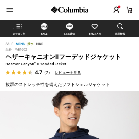
カテゴリ別
SALE
LINE通知
お気に入り
商品検索
SALE
MENS
撥水
HIKE
品番 :
WE1602
ヘザーキャニオンIIフーデッドジャケット
Heather Canyon™ II Hooded Jacket
4.7
（7）
レビューを見る
抜群のストレッチ性を備えたソフトシェルジャケット