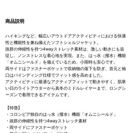
商品説明
ハイキングなど、幅広いアウトドアアクティビティにおける快適
性と機能性を兼ね備えたソフトシェルジャケット。
抜群の伸縮性を持つ4wayストレッチ素材は、激しい動きにも追
従し、ノンストレスな着心地を実現。また、はっ水（撥水）機能
「オムニシールド」を備えているため、小雨時も安心です。
両サイドはファスナーポケットで収納物の落下を防ぎ、首元と袖
口はバインディング仕様でフィット感を高めました。
アクティビティに最適なアクティブフィットで動きやすく、肌寒
い日のライトアウターから真冬のミドルレイヤーまで、ロングシ
ーズンで着用できるアイテムです。
【特徴】
・コロンビア独自のはっ水（撥水）機能「オムニシールド」
・抜群の伸縮性を持つ4wayストレッチ素材
・両サイドにファスナーポケット