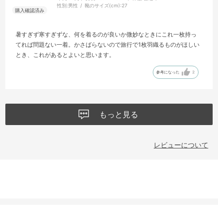
性別:
男性
靴のサイズ(cm):
27
暑すぎず寒すぎずな、何を着るのが良いか微妙なときにこれ一枚持っ
てれば問題ない一着。かさばらないので旅行で1枚羽織るものがほしい
とき、これがあるとよいと思います。
参考になった
2
もっと見る
レビューについて