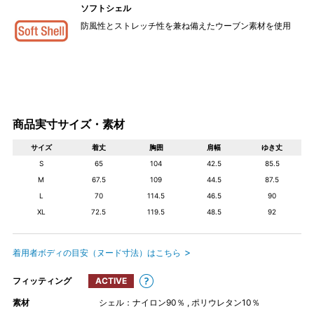
ソフトシェル
防風性とストレッチ性を兼ね備えたウーブン素材を使用
商品実寸サイズ・素材
サイズ
着丈
胸囲
肩幅
ゆき丈
S
65
104
42.5
85.5
M
67.5
109
44.5
87.5
L
70
114.5
46.5
90
XL
72.5
119.5
48.5
92
着用者ボディの目安（ヌード寸法）はこちら
フィッティング
ACTIVE
素材
シェル：ナイロン90％ , ポリウレタン10％