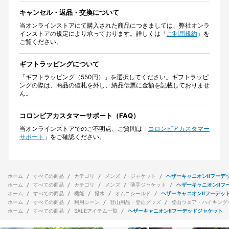
キャンセル・返品・交換について
当オンラインストアにて購入された商品につきましては、弊社オンラ
インストアの規定により承っております。詳しくは「
ご利用規約
」を
ご覧ください。
ギフトラッピングについて
「ギフトラッピング（550円）」を選択してください。ギフトラッピ
ングの際は、商品の値札を外し、納品伝票に金額を記載しておりませ
ん。
コロンビアカスタマーサポート（FAQ）
当オンラインストアでのご不明点、ご質問は「
コロンビアカスタマー
サポート
」をご確認ください。
ホーム
すべての商品
カテゴリ
メンズ
ジャケット
ヘザーキャニオンIIフーデ
ホーム
すべての商品
カテゴリ
メンズ
薄手ジャケット
ヘザーキャニオンIIフ
ホーム
すべての商品
機能
撥水
オムニシールド
ヘザーキャニオンIIフーデッ
ホーム
すべての商品
利用シーン
登山用品・登山グッズ
登山ウェア・ハイキング
ホーム
すべての商品
SALEアイテム一覧
ヘザーキャニオンIIフーデッドジャケット