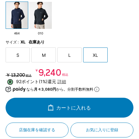
464
010
XL
在庫あり
サイズ :
S
M
L
XL
￥9,240
￥13,200
税込
税込
92ポイント(1%)還元
詳細
なら
月々3,080円
から。分割手数料無料
カートに入れる
店舗在庫を確認する
お気に入りに登録