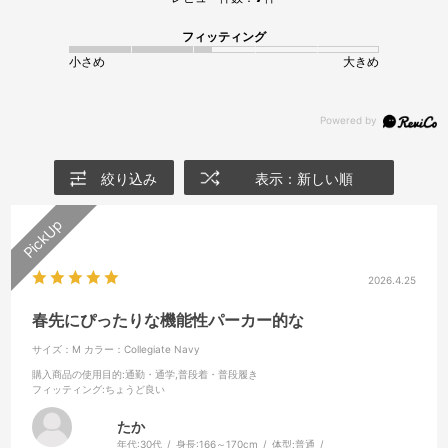
フィッティング
小さめ
大きめ
絞り込み
表示：新しい順
2026.4.25
春先にぴったりな機能性パーカー的な
サイズ：M
カラー：Collegiate Navy
購入商品の使用目的
:通勤・通学,普段着・普段履き
フィッティング
:ちょうど良い
たか
年代:
30代
身長:
166～170cm
体型:
普通