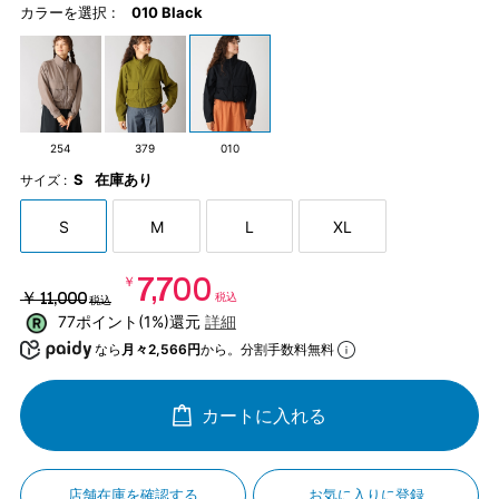
カラーを選択 :
010 Black
254
379
010
S
在庫あり
サイズ :
S
M
L
XL
￥7,700
￥11,000
税込
税込
77ポイント(1%)還元
詳細
なら
月々2,566円
から。分割手数料無料
カートに入れる
店舗在庫を確認する
お気に入りに登録