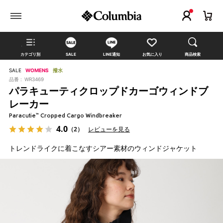
カテゴリ別
SALE
LINE通知
お気に入り
商品検索
SALE
WOMENS
撥水
品番 :
WR3469
パラキューティクロップドカーゴウィンドブ
レーカー
Paracutie™ Cropped Cargo Windbreaker
4.0
（2）
レビューを見る
トレンドライクに着こなすシアー素材のウィンドジャケット