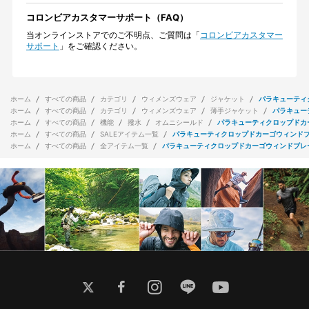
コロンビアカスタマーサポート（FAQ）
当オンラインストアでのご不明点、ご質問は「
コロンビアカスタマー
サポート
」をご確認ください。
ホーム
すべての商品
カテゴリ
ウィメンズウェア
ジャケット
パラキューティ
ホーム
すべての商品
カテゴリ
ウィメンズウェア
薄手ジャケット
パラキュー
ホーム
すべての商品
機能
撥水
オムニシールド
パラキューティクロップドカ
ホーム
すべての商品
SALEアイテム一覧
パラキューティクロップドカーゴウィンド
ホーム
すべての商品
全アイテム一覧
パラキューティクロップドカーゴウィンドブレ
twitter
facebook
instagram
line
youtube