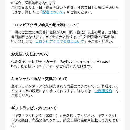
の場合、送料無料となります。
ご注文日より土・日・祝日を除いた約３～４営業日を目安に発送いた
します。詳しくは「
配送について
」をご覧ください。
コロンビアクラブ会員の配送料について
一回のご注文の商品合計金額が3,000円（税込）以上の場合、送料は
毎回無料となります。※プラチナ会員様はご注文金額問わず送料無
料。詳しくは「
コロンビアクラブ会員について
」をご覧ください。
お支払い方法について
代金引換、クレジットカード、PayPay（ペイペイ）、Amazon
Pay、あと払い（ペイディ）がご利用いただけます。
キャンセル・返品・交換について
当オンラインストアにて購入された商品につきましては、弊社オンラ
インストアの規定により承っております。詳しくは「
ご利用規約
」を
ご覧ください。
ギフトラッピングについて
「ギフトラッピング（550円）」を選択してください。ギフトラッピ
ングの際は、商品の値札を外し、納品伝票に金額を記載しておりませ
ん。