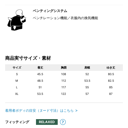
ベンティングシステム
ベンチレーション機能／衣服内の換気機能
商品実寸サイズ・素材
サイズ
着丈
胸囲
肩幅
ゆき丈
S
45.5
108
52
80.5
M
48.5
112
53.5
82.5
L
51
117
55
85
XL
53.5
122
57
87
着用者ボディの目安（ヌード寸法）はこちら
フィッティング
RELAXED