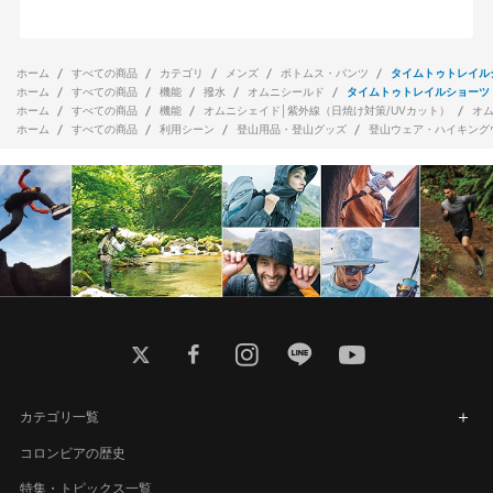
ホーム
すべての商品
カテゴリ
メンズ
ボトムス・パンツ
タイムトゥトレイル
ホーム
すべての商品
機能
撥水
オムニシールド
タイムトゥトレイルショーツ
ホーム
すべての商品
機能
オムニシェイド│紫外線（日焼け対策/UVカット）
オ
ホーム
すべての商品
利用シーン
登山用品・登山グッズ
登山ウェア・ハイキング
twitter
facebook
instagram
line
youtube
カテゴリ一覧
コロンビアの歴史
特集・トピックス一覧