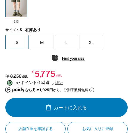
213
S
在庫あり
サイズ :
S
M
L
XL
Find your size
￥5,775
￥8,250
税込
税込
57ポイント(1%)還元
詳細
なら
月々1,925円
から。分割手数料無料
カートに入れる
店舗在庫を確認する
お気に入りに登録