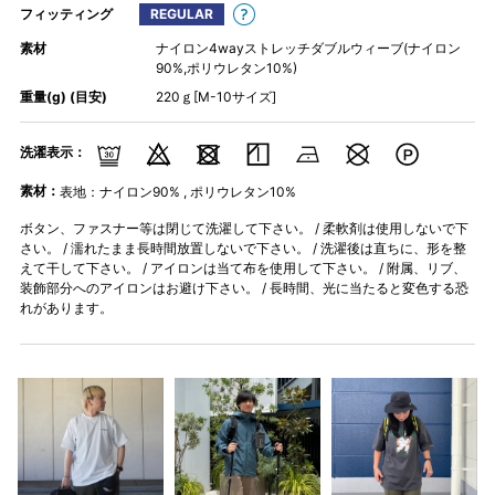
フィッティング
REGULAR
素材
ナイロン4wayストレッチダブルウィーブ(ナイロン
90%,ポリウレタン10%)
重量(g) (目安)
220ｇ[M-10サイズ]
洗濯表示：
素材：
表地：ナイロン90% , ポリウレタン10%
ボタン、ファスナー等は閉じて洗濯して下さい。 / 柔軟剤は使用しないで下
さい。 / 濡れたまま長時間放置しないで下さい。 / 洗濯後は直ちに、形を整
えて干して下さい。 / アイロンは当て布を使用して下さい。 / 附属、リブ、
装飾部分へのアイロンはお避け下さい。 / 長時間、光に当たると変色する恐
れがあります。