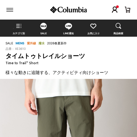
カテゴリ別
SALE
LINE通知
お気に入り
商品検索
SALE
MENS
紫外線
撥水
2026春夏新作
品番 :
XE3610
タイムトゥトレイルショーツ
Time to Trail™ Short
様々な動きに追随する、アクティビティ向けショーツ