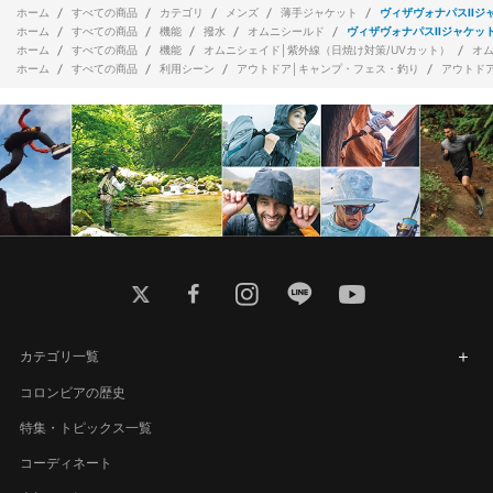
ホーム
すべての商品
カテゴリ
メンズ
薄手ジャケット
ヴィザヴォナパスIIジ
ホーム
すべての商品
機能
撥水
オムニシールド
ヴィザヴォナパスIIジャケッ
ホーム
すべての商品
機能
オムニシェイド│紫外線（日焼け対策/UVカット）
オ
ホーム
すべての商品
利用シーン
アウトドア│キャンプ・フェス・釣り
アウトド
twitter
facebook
instagram
line
youtube
カテゴリ一覧
コロンビアの歴史
特集・トピックス一覧
コーディネート