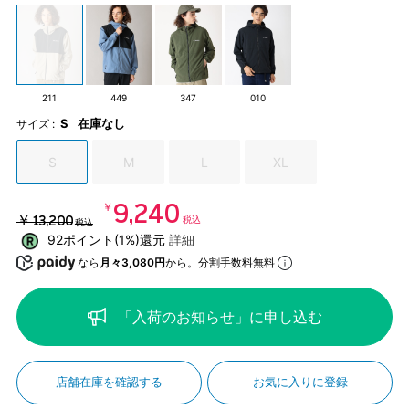
211
449
347
010
S
在庫なし
サイズ :
S
M
L
XL
￥9,240
￥13,200
税込
税込
92ポイント(1%)還元
詳細
なら
月々3,080円
から。分割手数料無料
「入荷のお知らせ」に申し込む
店舗在庫を確認する
お気に入りに登録