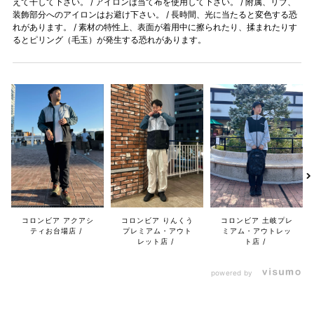
えて干して下さい。 / アイロンは当て布を使用して下さい。 / 附属、リブ、
装飾部分へのアイロンはお避け下さい。 / 長時間、光に当たると変色する恐
れがあります。 / 素材の特性上、表面が着用中に擦られたり、揉まれたりす
るとピリング（毛玉）が発生する恐れがあります。
コロンビア アクアシ
コロンビア りんくう
コロンビア 土岐プレ
ティお台場店
プレミアム・アウト
ミアム・アウトレッ
レット店
ト店
powered by