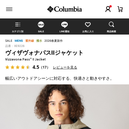
カテゴリ別
SALE
LINE通知
お気に入り
商品検索
SALE
MENS
紫外線
撥水
2026春夏新作
品番 :
XE9226
ヴィザヴォナパスIIジャケット
Vizzavona Pass™ II Jacket
4.5
（17）
レビューを見る
幅広いアウトドアシーンに対応する、快適さと動きやすさ。