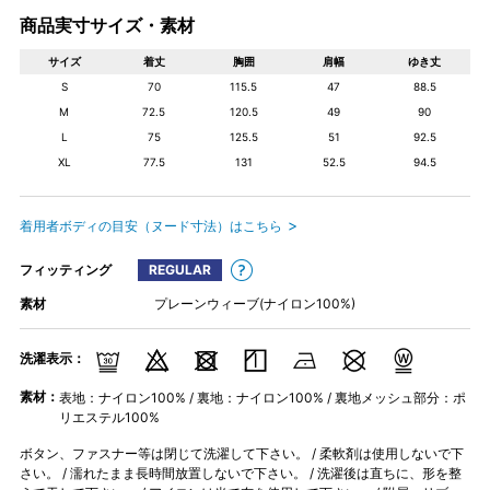
商品実寸サイズ・素材
サイズ
着丈
胸囲
肩幅
ゆき丈
S
70
115.5
47
88.5
M
72.5
120.5
49
90
L
75
125.5
51
92.5
XL
77.5
131
52.5
94.5
着用者ボディの目安（ヌード寸法）はこちら
フィッティング
REGULAR
素材
プレーンウィーブ(ナイロン100%)
洗濯表示：
素材：
表地：ナイロン100% / 裏地：ナイロン100% / 裏地メッシュ部分：ポ
リエステル100%
ボタン、ファスナー等は閉じて洗濯して下さい。 / 柔軟剤は使用しないで下
さい。 / 濡れたまま長時間放置しないで下さい。 / 洗濯後は直ちに、形を整