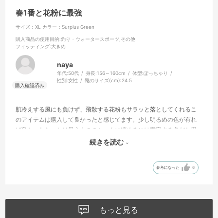
春1番と花粉に最強
サイズ：XL
カラー：Surplus Green
購入商品の使用目的
:釣り・ウォータースポーツ,その他
フィッティング
:大きめ
naya
年代:
50代
身長:
156～160cm
体型:
ぽっちゃり
性別:
女性
靴のサイズ(cm):
24.5
肌冷えする風にも負けず、飛散する花粉もサラッと落としてくれるこ
のアイテムは購入して良かったと感じてます。少し明るめの色が有れ
ば良かったなぁとは思うもののシックに纏めるには重宝する色だと思
います。春から初夏にかけて活躍してくれるに違いない一点だと思い
続きを読む
ます。
参考になった
6
もっと見る