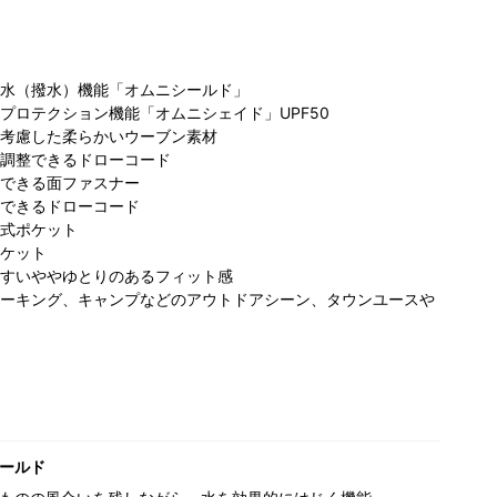
水（撥水）機能「オムニシールド」
プロテクション機能「オムニシェイド」UPF50
考慮した柔らかいウーブン素材
調整できるドローコード
できる面ファスナー
できるドローコード
コロンビア THE
ビア 土岐
コロンビア 佐野
コ
式ポケット
OUTLETS
ミアム・ア
プレミアム・ア
プ
ケット
KITAKYUSHU店
レット店
ウトレット店
ウ
すいややゆとりのあるフィット感
ーキング、キャンプなどのアウトドアシーン、タウンユースや
ールド