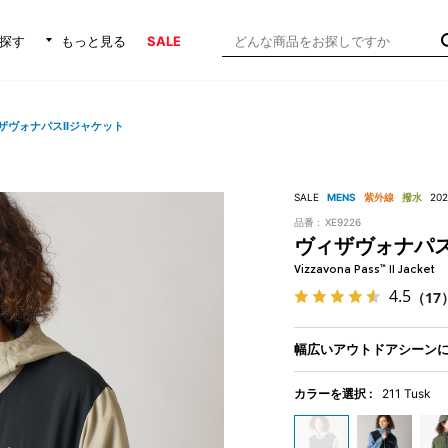
探す
もっと見る
SALE
ザヴォナパスIIジャケット
SALE
MENS
紫外線
撥水
20
品番 :
XE9226
ヴィザヴォナパス
Vizzavona Pass™ II Jacket
4.5
（17
幅広いアウトドアシーン
カラーを選択 :
211 Tusk