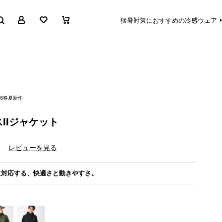
マイページ
お気に入り
買い物かご
猛暑対策におすすめの冷感ウェア
26春夏新作
IIジャケット
）
レビューを見る
に対応する、快適さと動きやすさ。