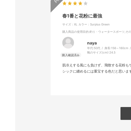
春1番と花粉に最強
サイズ：XL
カラー：Surplus Green
購入商品の使用目的
:釣り・ウォータースポーツ,そ
naya
年代:
50代
身長:
156～160cm
靴のサイズ(cm):
24.5
肌冷えする風にも負けず、飛散する花粉も
シックに纏めるには重宝する色だと思いま