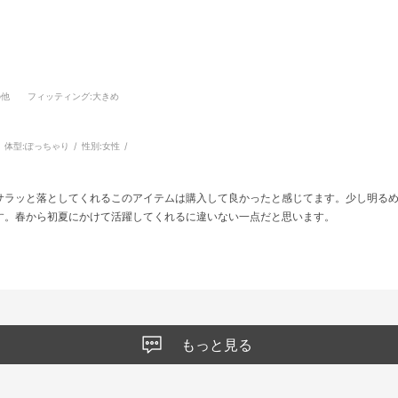
の他
フィッティング
:大きめ
体型:
ぽっちゃり
性別:
女性
サラッと落としてくれるこのアイテムは購入して良かったと感じてます。少し明る
す。春から初夏にかけて活躍してくれるに違いない一点だと思います。
もっと見る