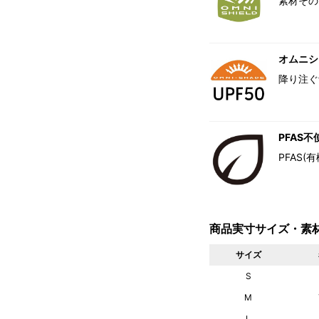
素材その
オムニシェ
降り注ぐ
PFAS不
PFAS
商品実寸サイズ・素
サイズ
S
M
L