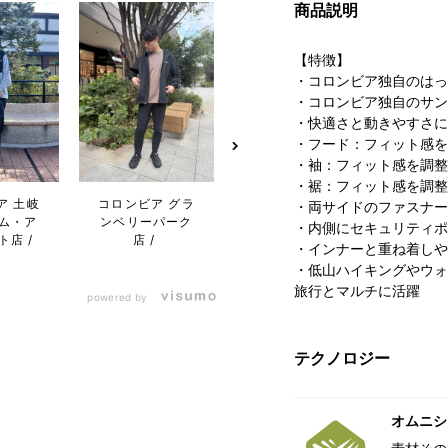
商品説明
【特徴】
・コロンビア独自のはっ
・コロンビア独自のサン
・快適さと動きやすさに
・フード：フィット感を
・袖：フィット感を調整
・裾：フィット感を調整
ア 土岐
コロンビア グラ
コロンビア 御殿
コロン
・両サイドのファスナー
ム・ア
ンベリーパーク
場プレミアム・
プレ
・内側にセキュリティポ
ト店
店
アウトレット店
ウト
・インナーと重ね着しや
・低山ハイキングやウォ
旅行とマルチに活躍
powered by
テクノロジー
オムニシ