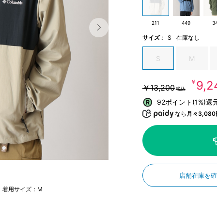
211
449
3
サイズ :
S
在庫なし
S
M
￥9,
￥13,200
税込
92ポイント(1%)還
なら
月々3,080
店舗在庫を
m 着用サイズ：M