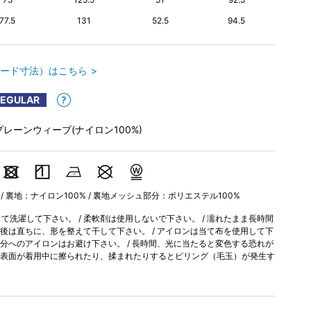
77.5
131
52.5
94.5
ード寸法）はこちら
REGULAR
プレーンウィーブ(ナイロン100%)
 / 裏地：ナイロン100% / 裏地メッシュ部分：ポリエステル100%
洗濯して下さい。 / 柔軟剤は使用しないで下さい。 / 濡れたまま長時間
濯後は直ちに、形を整えて干して下さい。 / アイロンは当て布を使用して下
部分へのアイロンはお避け下さい。 / 長時間、光に当たると変色する恐れが
上、表面が着用中に擦られたり、揉まれたりするとピリング（毛玉）が発生す