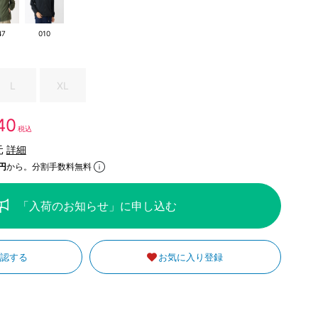
47
010
L
XL
240
税込
元
詳細
円
から。分割手数料無料
「入荷のお知らせ」に申し込む
確認する
お気に入り登録