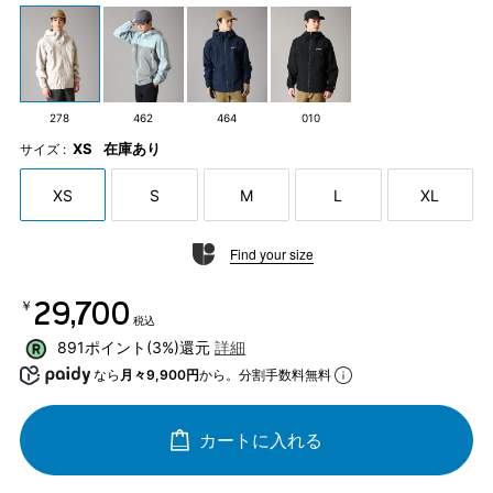
278
462
464
010
XS
在庫あり
サイズ :
XS
S
M
L
XL
Find your size
￥29,700
税込
891ポイント(3%)還元
詳細
なら
月々9,900円
から。分割手数料無料
カートに入れる