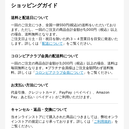
ショッピングガイド
送料と配送日について
一回のご注文につき、全国一律550円(税込)の送料をいただいており
ます。ただし、一回のご注文の商品合計金額が5,000円（税込）以上
の場合、送料無料となります。
ご注文日より土・日・祝日を除いた約３～４営業日を目安に発送いた
します。詳しくは「
配送について
」をご覧ください。
コロンビアクラブ会員の配送料について
一回のご注文の商品合計金額が3,000円（税込）以上の場合、送料は
毎回無料となります。※プラチナ会員様はご注文金額問わず送料無
料。詳しくは「
コロンビアクラブ会員について
」をご覧ください。
お支払い方法について
代金引換、クレジットカード、PayPay（ペイペイ）、Amazon
Pay、あと払い（ペイディ）がご利用いただけます。
キャンセル・返品・交換について
当オンラインストアにて購入された商品につきましては、弊社オンラ
インストアの規定により承っております。詳しくは「
ご利用規約
」を
ご覧ください。