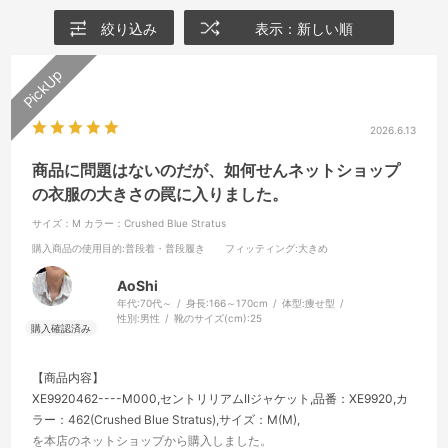
絞り込み
表示：新しい順
2026.6.13
商品に問題はないのだが、如何せんネットショップ
の衣服の大きさの罠に入りました。
サイズ：M
カラー：Crushed Blue Stratus
購入商品の使用目的
:普段着・普段履き
フィッティング
:大きめ
AoShi
年代:
70代～
身長:
166～170cm
体型:
痩せ型
性別:
男性
靴のサイズ(cm):
25
【商品内容】
XE9920462----M000,セントリリアムIIジャケット,品番：XE9920,カ
ラー：462(Crushed Blue Stratus),サイズ：M(M),
を本店のネットショップから購入しました。