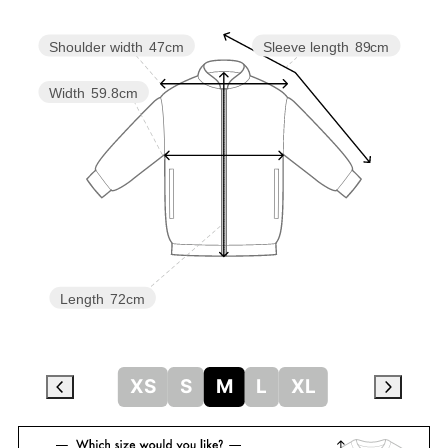
Shoulder width
47cm
Sleeve length
89cm
Width
59.8cm
Length
72cm
XS
S
M
L
XL