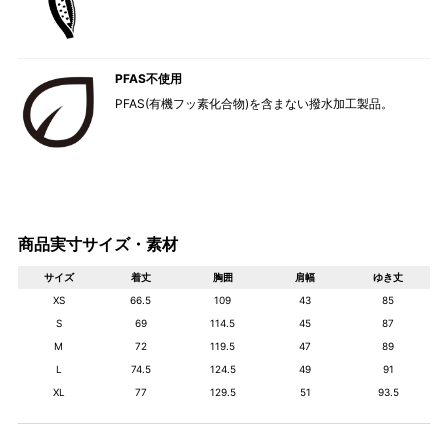
PFAS不使用
PFAS(有機フッ素化合物)を含まない撥水加工製品。
商品実寸サイズ・素材
サイズ
着丈
胸囲
肩幅
ゆき丈
XS
66.5
109
43
85
S
69
114.5
45
87
M
72
119.5
47
89
L
74.5
124.5
49
91
XL
77
129.5
51
93.5