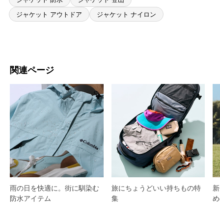
ジャケット アウトドア
ジャケット ナイロン
関連ページ
雨の日を快適に。街に馴染む
旅にちょうどいい持ちもの特
新
防水アイテム
集
め