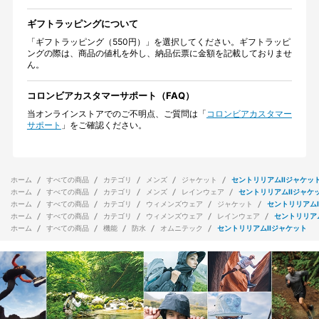
ギフトラッピングについて
「ギフトラッピング（550円）」を選択してください。ギフトラッピ
ングの際は、商品の値札を外し、納品伝票に金額を記載しておりませ
ん。
コロンビアカスタマーサポート（FAQ）
当オンラインストアでのご不明点、ご質問は「
コロンビアカスタマー
サポート
」をご確認ください。
ホーム
すべての商品
カテゴリ
メンズ
ジャケット
セントリリアムIIジャケッ
ホーム
すべての商品
カテゴリ
メンズ
レインウェア
セントリリアムIIジャケ
ホーム
すべての商品
カテゴリ
ウィメンズウェア
ジャケット
セントリリアムI
ホーム
すべての商品
カテゴリ
ウィメンズウェア
レインウェア
セントリリアム
ホーム
すべての商品
機能
防水
オムニテック
セントリリアムIIジャケット