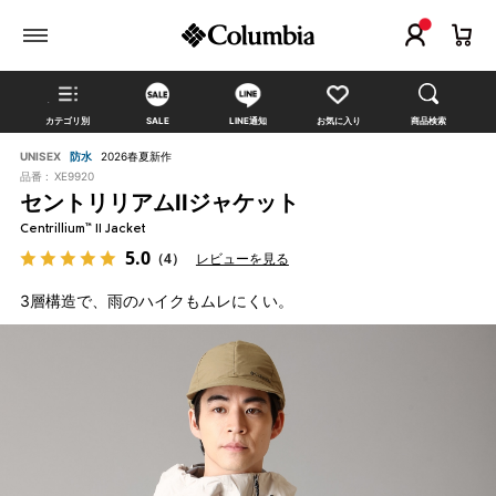
カテゴリ別
SALE
LINE通知
お気に入り
商品検索
UNISEX
防水
2026春夏新作
品番 :
XE9920
セントリリアムIIジャケット
Centrillium™ II Jacket
5.0
（4）
レビューを見る
3層構造で、雨のハイクもムレにくい。