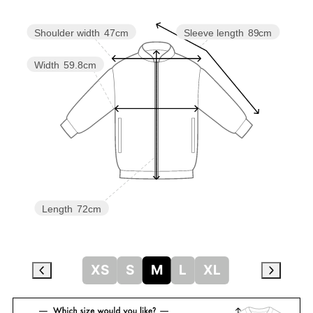
Shoulder width
47cm
Sleeve length
89cm
Width
59.8cm
Length
72cm
XS
S
M
L
XL