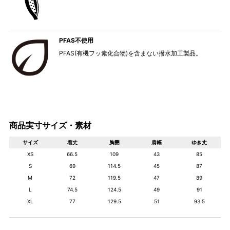
PFAS不使用
PFAS(有機フッ素化合物)を含まない撥水加工製品。
商品実寸サイズ・素材
サイズ
着丈
胸囲
肩幅
ゆき丈
XS
66.5
109
43
85
S
69
114.5
45
87
M
72
119.5
47
89
L
74.5
124.5
49
91
XL
77
129.5
51
93.5