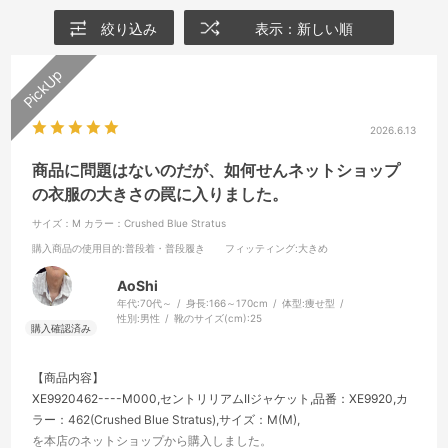
絞り込み
表示：新しい順
2026.6.13
商品に問題はないのだが、如何せんネットショップ
の衣服の大きさの罠に入りました。
サイズ：M
カラー：Crushed Blue Stratus
購入商品の使用目的
:普段着・普段履き
フィッティング
:大きめ
AoShi
年代:
70代～
身長:
166～170cm
体型:
痩せ型
性別:
男性
靴のサイズ(cm):
25
【商品内容】
XE9920462----M000,セントリリアムIIジャケット,品番：XE9920,カ
ラー：462(Crushed Blue Stratus),サイズ：M(M),
を本店のネットショップから購入しました。