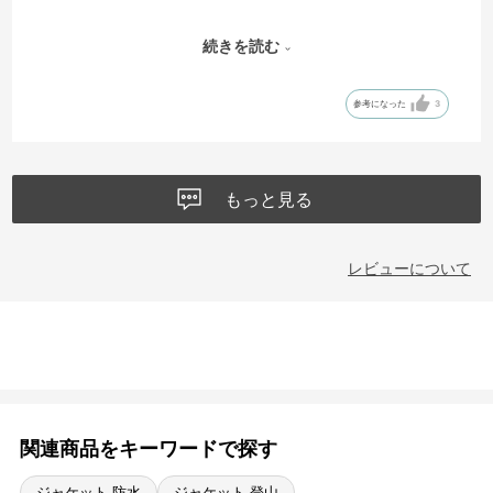
●ジャケットの2色の組み合わせは大変気にいりました。
続きを読む
●しかし問題はやはり試着出来ないネットでの購入の為、
参考になった
3
●今回ズボンとジャケットを同時に購入したのですが、
ズボンは既に1本持っていたため、全く同じ製品の{M}のズボンを2本注
文いたしました。
●そして同じこちらのジャケットも{M}を注文いたしました。
もっと見る
しかしこのジャケット{M}は「アメリカ規格の{M}」かなと思うほど大
きく、両手が途中までしか出てこないのと、丈も長く、胴回りもすご
く恰幅の言いジャケットでした。
レビューについて
●私のサイズ：Mではなく、Sの様です。再度(S)を購入したいと思いま
す。
関連商品をキーワードで探す
ジャケット 防水
ジャケット 登山