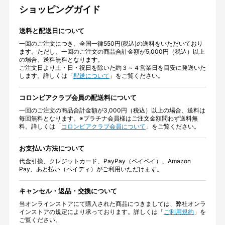
ショッピングガイド
送料と配送日について
一回のご注文につき、全国一律550円(税込)の送料をいただいており
ます。ただし、一回のご注文の商品合計金額が5,000円（税込）以上
の場合、送料無料となります。
ご注文日より土・日・祝日を除いた約３～４営業日を目安に発送いた
します。詳しくは「
配送について
」をご覧ください。
コロンビアクラブ会員の配送料について
一回のご注文の商品合計金額が3,000円（税込）以上の場合、送料は
毎回無料となります。※プラチナ会員様はご注文金額問わず送料無
料。詳しくは「
コロンビアクラブ会員について
」をご覧ください。
お支払い方法について
代金引換、クレジットカード、PayPay（ペイペイ）、Amazon
Pay、あと払い（ペイディ）がご利用いただけます。
キャンセル・返品・交換について
当オンラインストアにて購入された商品につきましては、弊社オンラ
インストアの規定により承っております。詳しくは「
ご利用規約
」を
ご覧ください。