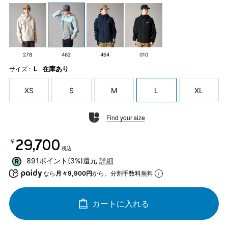
278
462
464
010
L
在庫あり
サイズ :
XS
S
M
L
XL
Find your size
￥29,700
税込
891ポイント(3%)還元
詳細
なら
月々9,900円
から。分割手数料無料
カートに入れる