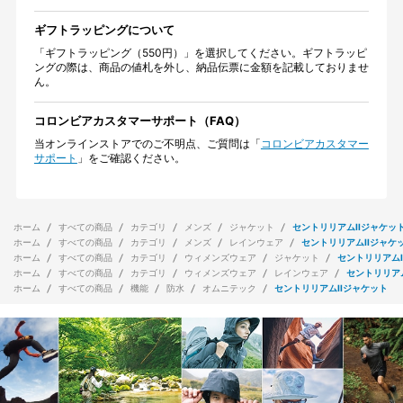
ギフトラッピングについて
「ギフトラッピング（550円）」を選択してください。ギフトラッピ
ングの際は、商品の値札を外し、納品伝票に金額を記載しておりませ
ん。
コロンビアカスタマーサポート（FAQ）
当オンラインストアでのご不明点、ご質問は「
コロンビアカスタマー
サポート
」をご確認ください。
ホーム
すべての商品
カテゴリ
メンズ
ジャケット
セントリリアムIIジャケッ
ホーム
すべての商品
カテゴリ
メンズ
レインウェア
セントリリアムIIジャケ
ホーム
すべての商品
カテゴリ
ウィメンズウェア
ジャケット
セントリリアムI
ホーム
すべての商品
カテゴリ
ウィメンズウェア
レインウェア
セントリリアム
ホーム
すべての商品
機能
防水
オムニテック
セントリリアムIIジャケット