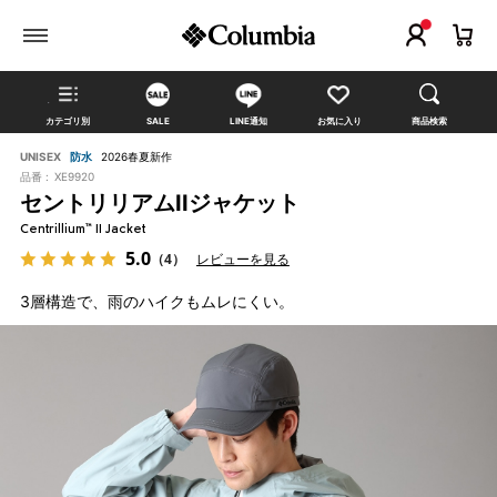
カテゴリ別
SALE
LINE通知
お気に入り
商品検索
UNISEX
防水
2026春夏新作
品番 :
XE9920
セントリリアムIIジャケット
Centrillium™ II Jacket
5.0
（4）
レビューを見る
3層構造で、雨のハイクもムレにくい。