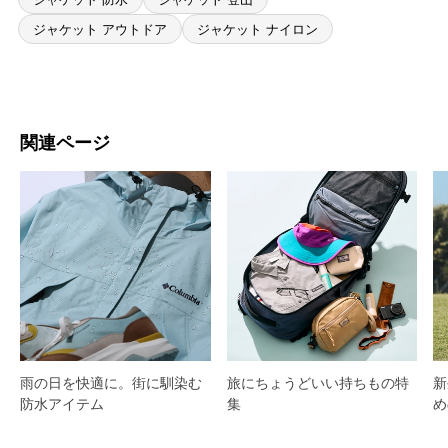
ジャケット アウトドア
ジャケット ナイロン
関連ページ
雨の日を快適に。街に馴染む
旅にちょうどいい持ちもの特
新
防水アイテム
集
め