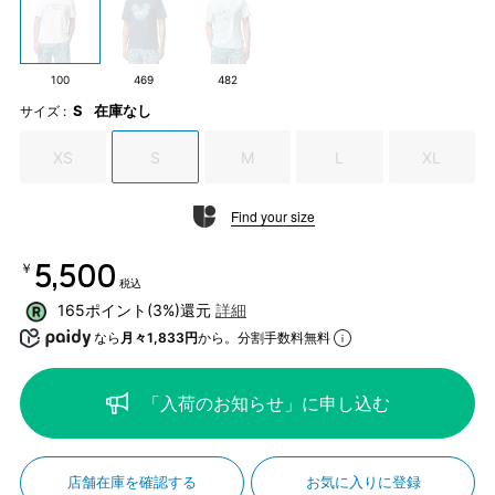
100
469
482
S
在庫なし
サイズ :
XS
S
M
L
XL
Find your size
￥5,500
税込
165ポイント(3%)還元
詳細
なら
月々1,833円
から。分割手数料無料
「入荷のお知らせ」に申し込む
店舗在庫を確認する
お気に入りに登録