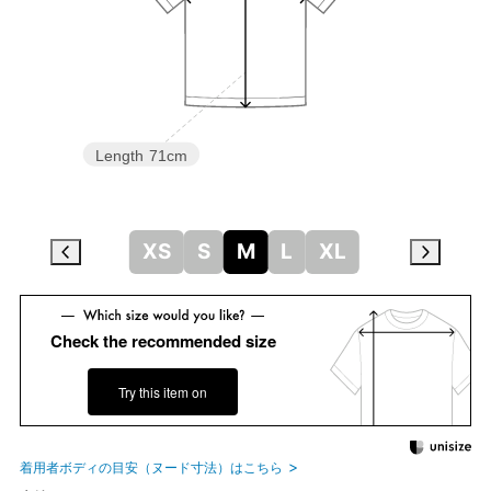
Length
71cm
XS
S
M
L
XL
Check the recommended size
Try this item on
着用者ボディの目安（ヌード寸法）はこちら