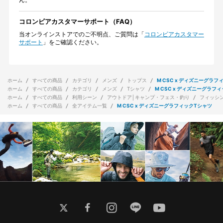
コロンビアカスタマーサポート（FAQ）
当オンラインストアでのご不明点、ご質問は「
コロンビアカスタマー
サポート
」をご確認ください。
ホーム
すべての商品
カテゴリ
メンズ
トップス
M CSC x ディズニーグラフ
ホーム
すべての商品
カテゴリ
メンズ
Tシャツ
M CSC x ディズニーグラフ
ホーム
すべての商品
利用シーン
アウトドア│キャンプ・フェス・釣り
フィッシ
ホーム
すべての商品
全アイテム一覧
M CSC x ディズニーグラフィックTシャツ
twitter
facebook
instagram
line
youtube