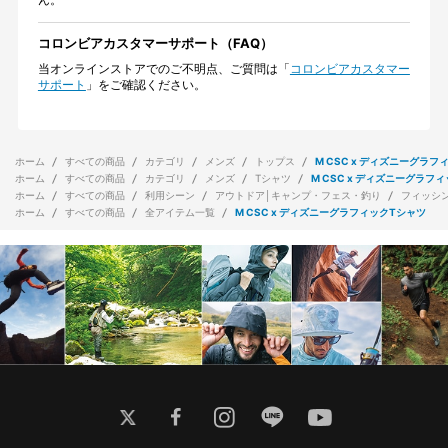
コロンビアカスタマーサポート（FAQ）
当オンラインストアでのご不明点、ご質問は「
コロンビアカスタマー
サポート
」をご確認ください。
ホーム
すべての商品
カテゴリ
メンズ
トップス
M CSC x ディズニーグラフ
ホーム
すべての商品
カテゴリ
メンズ
Tシャツ
M CSC x ディズニーグラフ
ホーム
すべての商品
利用シーン
アウトドア│キャンプ・フェス・釣り
フィッシ
ホーム
すべての商品
全アイテム一覧
M CSC x ディズニーグラフィックTシャツ
twitter
facebook
instagram
line
youtube