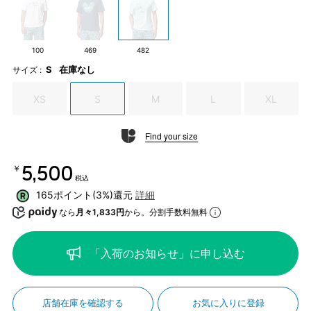
100
469
482
S
在庫なし
サイズ :
XS
S
M
L
XL
Find your size
￥5,500
税込
165ポイント(3%)還元
詳細
なら
月々1,833円
から。分割手数料無料
「入荷のお知らせ」に申し込む
店舗在庫を確認する
お気に入りに登録