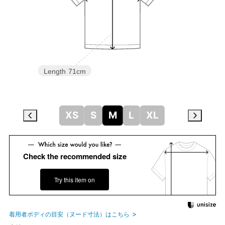
Length
71cm
XS
S
M
L
XL
Check the recommended size
Try this item on
着用者ボディの目安（ヌード寸法）はこちら