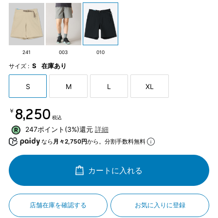
241
003
010
S
在庫あり
サイズ :
S
M
L
XL
￥8,250
税込
247ポイント(3%)還元
詳細
なら
月々2,750円
から。分割手数料無料
カートに入れる
店舗在庫を確認する
お気に入りに登録