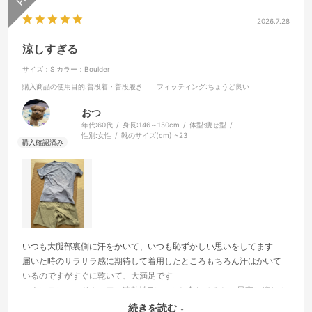
2026.7.28
涼しすぎる
サイズ：S
カラー：Boulder
購入商品の使用目的
:普段着・普段履き
フィッティング
:ちょうど良い
おつ
年代:
60代
身長:
146～150cm
体型:
痩せ型
性別:
女性
靴のサイズ(cm):
~23
いつも大腿部裏側に汗をかいて、いつも恥ずかしい思いをしてます
届いた時のサラサラ感に期待して着用したところもちろん汗はかいて
いるのですがすぐに乾いて、大満足です
マウンテンハードウェアの速乾性Tシャツと合わせると、最高に涼しす