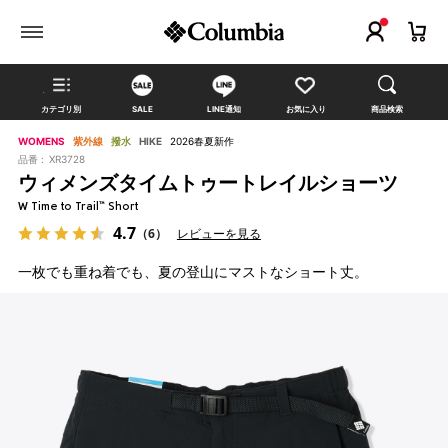
カテゴリ別
SALE
LINE通知
お気に入り
商品検索
WOMENS
紫外線
撥水
HIKE
2026春夏新作
品番 :
XR3728
ウィメンズタイムトゥートレイルショーツ
W Time to Trail™ Short
4.7
（6）
レビューを見る
一枚でも重ね着でも、夏の登山にマストなショート丈。