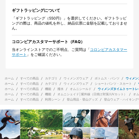
インストアの規定により承っております。詳しくは「
ご利用規約
」を
ご覧ください。
ギフトラッピングについて
「ギフトラッピング（550円）」を選択してください。ギフトラッピ
ングの際は、商品の値札を外し、納品伝票に金額を記載しておりませ
ん。
コロンビアカスタマーサポート（FAQ）
当オンラインストアでのご不明点、ご質問は「
コロンビアカスタマー
サポート
」をご確認ください。
ホーム
すべての商品
カテゴリ
ウィメンズウェア
ボトムス・パンツ
ウィメン
ホーム
すべての商品
カテゴリ
ウィメンズウェア
ショートパンツ・スカート
ホーム
すべての商品
機能
撥水
オムニシールド
ウィメンズタイムトゥートレ
ホーム
すべての商品
機能
オムニシェイド│紫外線（日焼け対策/UVカット）
オ
ホーム
すべての商品
利用シーン
登山用品・登山グッズ
登山ウェア・ハイキング