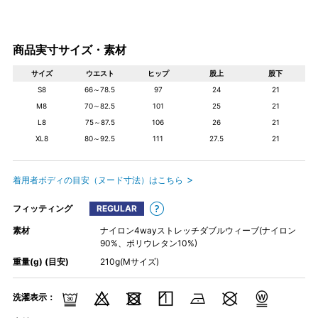
商品実寸サイズ・素材
サイズ
ウエスト
ヒップ
股上
股下
S8
66～78.5
97
24
21
M8
70～82.5
101
25
21
L8
75～87.5
106
26
21
XL8
80～92.5
111
27.5
21
着用者ボディの目安（ヌード寸法）はこちら
フィッティング
REGULAR
素材
ナイロン4wayストレッチダブルウィーブ(ナイロン
90%、ポリウレタン10%)
重量(g) (目安)
210g(Mサイズ)
洗濯表示：