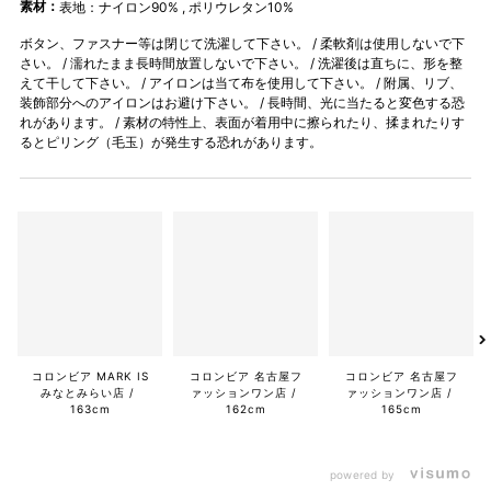
素材：
表地：ナイロン90% , ポリウレタン10%
ボタン、ファスナー等は閉じて洗濯して下さい。 / 柔軟剤は使用しないで下
さい。 / 濡れたまま長時間放置しないで下さい。 / 洗濯後は直ちに、形を整
えて干して下さい。 / アイロンは当て布を使用して下さい。 / 附属、リブ、
装飾部分へのアイロンはお避け下さい。 / 長時間、光に当たると変色する恐
れがあります。 / 素材の特性上、表面が着用中に擦られたり、揉まれたりす
るとピリング（毛玉）が発生する恐れがあります。
コロンビア 名古屋フ
ァッションワン店
165cm
コロンビア MARK IS
コロンビア 名古屋フ
みなとみらい店
ァッションワン店
163cm
162cm