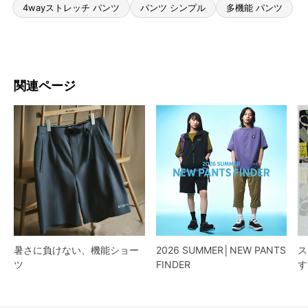
登山 パンツ
パンツ UPF50
パンツ 夏
4wayストレッチ パンツ
パンツ シンプル
多機能 パンツ
関連ページ
暑さに負けない、機能ショー
2026 SUMMER│NEW PANTS
ス
ツ
FINDER
す