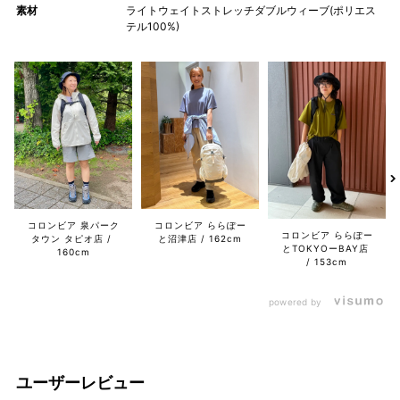
素材
ライトウェイトストレッチダブルウィーブ(ポリエス
テル100%)
コロンビア 泉パーク
コロンビア ららぽー
コロンビア ららぽー
タウン タピオ店
と沼津店
162cm
とTOKYOーBAY店
160cm
153cm
powered by
ユーザーレビュー