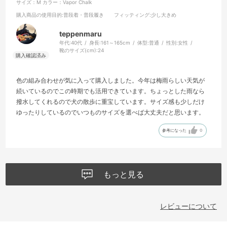
サイズ：M
カラー：Vapor Chalk
購入商品の使用目的
:普段着・普段履き
フィッティング
:少し大きめ
teppenmaru
年代:
40代
身長:
161～165cm
体型:
普通
性別:
女性
靴のサイズ(cm):
24
色の組み合わせが気に入って購入しました。今年は梅雨らしい天気が
続いているのでこの時期でも活用できています。ちょっとした雨なら
撥水してくれるので犬の散歩に重宝しています。サイズ感も少しだけ
ゆったりしているのでいつものサイズを選べば大丈夫だと思います。
参考になった
0
もっと見る
レビューについて