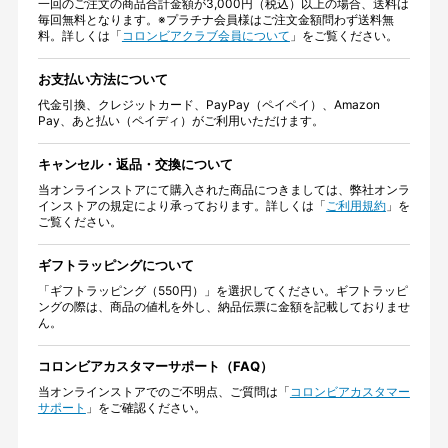
一回のご注文の商品合計金額が3,000円（税込）以上の場合、送料は
毎回無料となります。※プラチナ会員様はご注文金額問わず送料無
料。詳しくは「
コロンビアクラブ会員について
」をご覧ください。
お支払い方法について
代金引換、クレジットカード、PayPay（ペイペイ）、Amazon
Pay、あと払い（ペイディ）がご利用いただけます。
キャンセル・返品・交換について
当オンラインストアにて購入された商品につきましては、弊社オンラ
インストアの規定により承っております。詳しくは「
ご利用規約
」を
ご覧ください。
ギフトラッピングについて
「ギフトラッピング（550円）」を選択してください。ギフトラッピ
ングの際は、商品の値札を外し、納品伝票に金額を記載しておりませ
ん。
コロンビアカスタマーサポート（FAQ）
当オンラインストアでのご不明点、ご質問は「
コロンビアカスタマー
サポート
」をご確認ください。