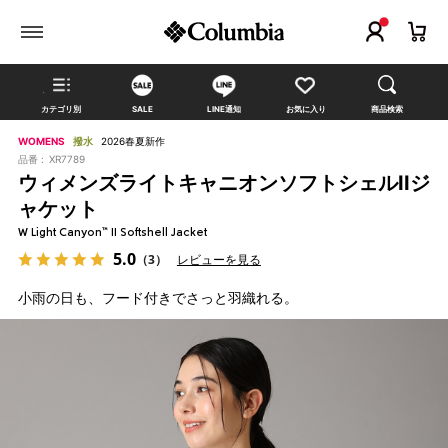
カテゴリ別
SALE
LINE通知
お気に入り
商品検索
WOMENS
撥水
2026春夏新作
品番 :
XR7789
ウィメンズライトキャニオンソフトシェルIIジ
ャケット
W Light Canyon™ II Softshell Jacket
5.0
（3）
レビューを見る
小雨の日も、フード付きでさっと羽織れる。