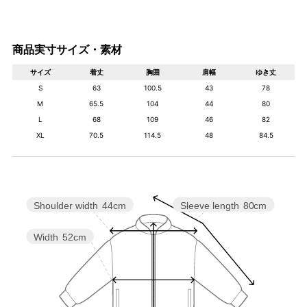
商品実寸サイズ・素材
サイズ
着丈
胸囲
肩幅
ゆき丈
S
63
100.5
43
78
M
65.5
104
44
80
L
68
109
46
82
XL
70.5
114.5
48
84.5
Shoulder width
44cm
Sleeve length
80cm
Width
52cm