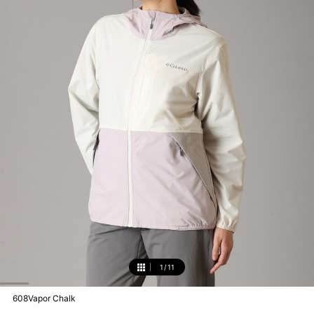
1
/
11
1
608Vapor Chalk