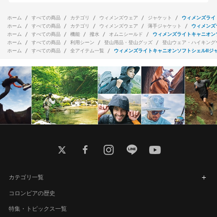
ホーム
すべての商品
カテゴリ
ウィメンズウェア
ジャケット
ウィメンズライ
ホーム
すべての商品
カテゴリ
ウィメンズウェア
薄手ジャケット
ウィメンズ
ホーム
すべての商品
機能
撥水
オムニシールド
ウィメンズライトキャニオンソ
ホーム
すべての商品
利用シーン
登山用品・登山グッズ
登山ウェア・ハイキング
ホーム
すべての商品
全アイテム一覧
ウィメンズライトキャニオンソフトシェルIIジ
twitter
facebook
instagram
line
youtube
カテゴリ一覧
コロンビアの歴史
特集・トピックス一覧