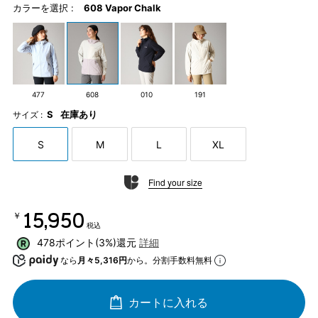
カラーを選択 :
608 Vapor Chalk
477
608
010
191
S
在庫あり
サイズ :
S
M
L
XL
Find your size
￥15,950
税込
478ポイント(3%)還元
詳細
なら
月々5,316円
から。分割手数料無料
カートに入れる