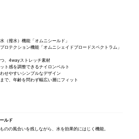
水（撥水）機能「オムニシールド」
プロテクション機能「オムニシェイドブロードスペクトラム」
コロンビア
つ、4wayストレッチ素材
ビア たま
コロンビア らら
PIVOT CROSS
ット感を調整できるナイロンベルト
ーザテラス
ぽーと磐田店
店
151cm
わせやすいシンプルなデザイン
157cm
155cm
まで、年齢を問わず幅広い層にフィット
ールド
ものの風合いを残しながら、水を効果的にはじく機能。