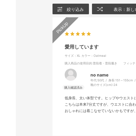
絞り込み
表示：新し
愛用しています
サイズ：XL
カラー：Oatmeal
購入商品の使用目的
:普段着・普段履き
フィッテ
no name
年代:
50代
身長:
151～155cm
靴のサイズ(cm):
24
低身長、太い体型です。ヒップやウエスト
こちらは本来7分丈ですが、ウエストに合
おしゃれには着こなせていないかもですが