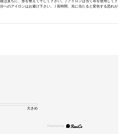
濯後は直ちに、形を整えて干して下さい。 / アイロンは当て布を使用して下
部分へのアイロンはお避け下さい。 / 長時間、光に当たると変色する恐れが
大きめ