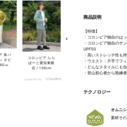
商品説明
【特徴】
・コロンビア独自のはっ
・コロンビア独自のサン
UPF50
ア 泉パ
・高いストレッチ性も持
コロンビア らら
コロンビア らら
コロン
ン タピ
・ウエスト：片手でフィ
ぽーと愛知東郷
ぽーと愛知東郷
プラ
160㎝
・どんなスタイルにも合
店
156cm
店
156cm
店
・登山初心者から熟練者
powered by
テクノロジー
オムニシ
素材その