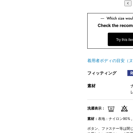
Check the recom
Try this it
着用者ボディの目安（ヌ
フィッティング
素材
洗濯表示：
素材：
表地：ナイロン90% ,
ボタン、ファスナー等は閉じて