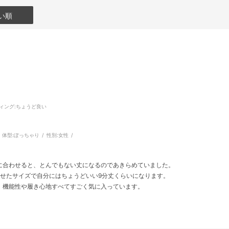
い順
ィング
:ちょうど良い
体型:
ぽっちゃり
性別:
女性
に合わせると、とんでもない丈になるのであきらめていました。
わせたサイズで自分にはちょうどいい9分丈くらいになります。
、機能性や履き心地すべてすごく気に入っています。