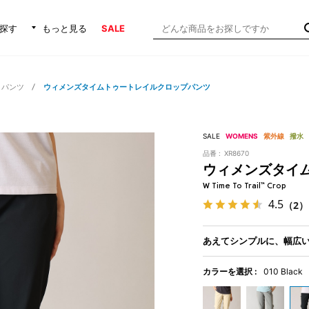
探す
もっと見る
SALE
・パンツ
ウィメンズタイムトゥートレイルクロップパンツ
SALE
WOMENS
紫外線
撥水
品番 :
XR8670
ウィメンズタイ
W Time To Trail™ Crop
4.5
（2）
あえてシンプルに、幅広
カラーを選択 :
010 Black