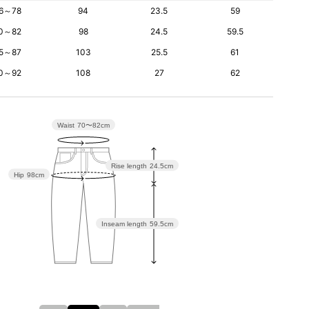
6～78
94
23.5
59
0～82
98
24.5
59.5
5～87
103
25.5
61
0～92
108
27
62
Waist
70〜82cm
Rise length
24.5cm
Hip
98cm
Inseam length
59.5cm