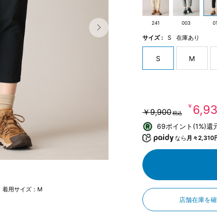
241
003
0
サイズ :
S
在庫あり
S
M
￥6,9
￥9,900
税込
69ポイント(1%)還
なら
月々2,310
m 着用サイズ：M
店舗在庫を