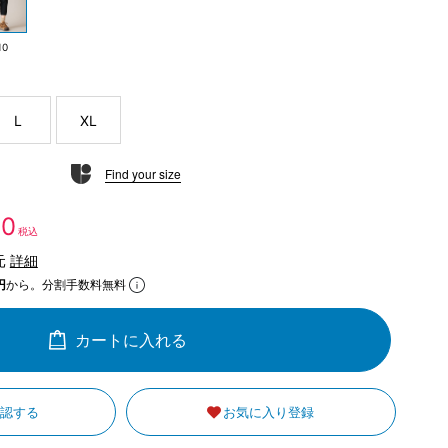
10
L
XL
Find your size
30
税込
元
詳細
円
から。分割手数料無料
カートに入れる
確認する
お気に入り登録