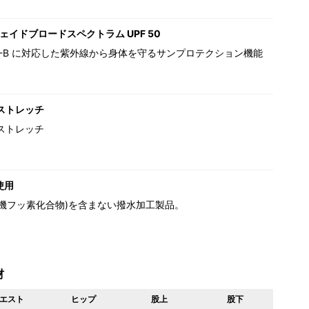
ェイドブロードスペクトラム UPF 50
,UV-B に対応した紫外線から身体を守るサンプロテクション機能
ストレッチ
ストレッチ
使用
(有機フッ素化合物)を含まない撥水加工製品。
材
エスト
ヒップ
股上
股下