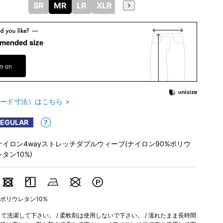
SR
MR
LR
XLR
mended size
em on
ード寸法）はこちら
REGULAR
ナイロン4wayストレッチダブルウィーブ(ナイロン90%ポリウ
レタン10%)
 ポリウレタン10%
洗濯して下さい。 / 柔軟剤は使用しないで下さい。 / 濡れたまま長時間