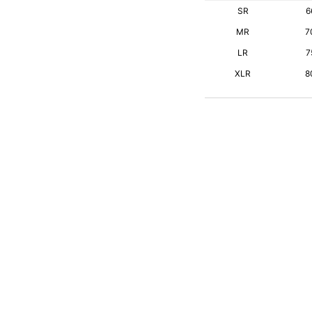
SR
6
MR
7
LR
7
XLR
8