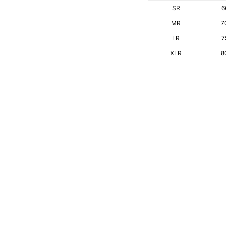
SR
6
MR
7
LR
7
XLR
8