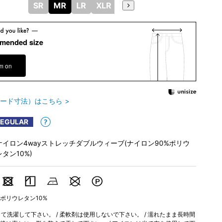
SR
MR
LR
XLR
mended size
em on
ード寸法）はこちら
REGULAR
ナイロン4wayストレッチダブルウィーブ(ナイロン90%ポリウ
レタン10%)
 ポリウレタン10%
洗濯して下さい。 / 柔軟剤は使用しないで下さい。 / 濡れたまま長時間