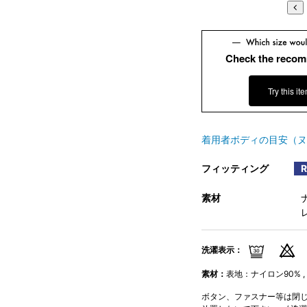
Check the recom
Try this it
着用者ボディの目安（ヌ
フィッティング
素材
洗濯表示：
素材：
表地：ナイロン90% ,
ボタン、ファスナー等は閉じて