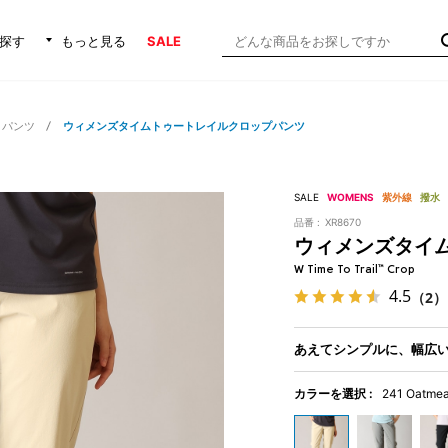
探す
もっと見る
SALE
・パンツ
ウィメンズタイムトゥートレイルクロップパンツ
SALE
WOMENS
紫外線
撥水
品番 :
XR8670
ウィメンズタイ
W Time To Trail™ Crop
4.5
（2）
あえてシンプルに、幅広
カラーを選択 :
241 Oatmea