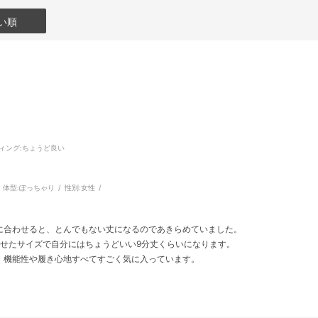
い順
ィング
:ちょうど良い
体型:
ぽっちゃり
性別:
女性
に合わせると、とんでもない丈になるのであきらめていました。
わせたサイズで自分にはちょうどいい9分丈くらいになります。
、機能性や履き心地すべてすごく気に入っています。