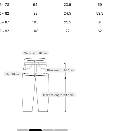
6～78
94
23.5
59
0～82
98
24.5
59.5
5～87
103
25.5
61
0～92
108
27
62
Waist
70〜82cm
Rise length
24.5cm
Hip
98cm
Inseam length
59.5cm