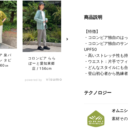
商品説明
【特徴】
・コロンビア独自のはっ
・コロンビア独自のサン
UPF50
ア 泉パ
・高いストレッチ性も持
コロンビア らら
コロンビア らら
コロン
ン タピ
・ウエスト：片手でフィ
ぽーと愛知東郷
ぽーと愛知東郷
プラ
160㎝
・どんなスタイルにも合
店
156cm
店
156cm
店
・登山初心者から熟練者
powered by
テクノロジー
オムニシ
素材その