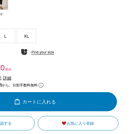
10
L
XL
Find your size
30
税込
元
詳細
円
から。分割手数料無料
カートに入れる
確認する
お気に入り登録