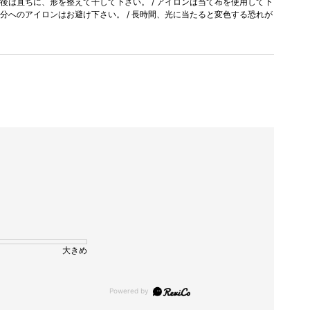
濯後は直ちに、形を整えて干して下さい。 / アイロンは当て布を使用して下
部分へのアイロンはお避け下さい。 / 長時間、光に当たると変色する恐れが
大きめ