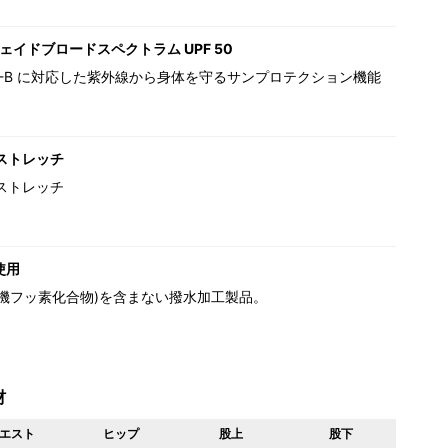
ェイドブロードスペクトラム UPF 50
,UV-B に対応した紫外線から身体を守るサンプロテクション機能
ストレッチ
ストレッチ
使用
(有機フッ素化合物)を含まない撥水加工製品。
材
エスト
ヒップ
股上
股下