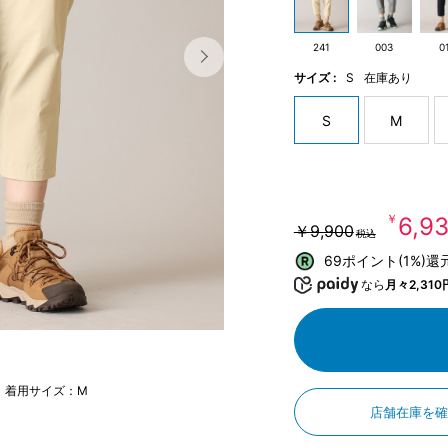
241
003
0
サイズ :
S
在庫あり
S
M
￥6,9
￥9,900
税込
69ポイント(1%)還
なら
月々2,310
m 着用サイズ：M
店舗在庫を