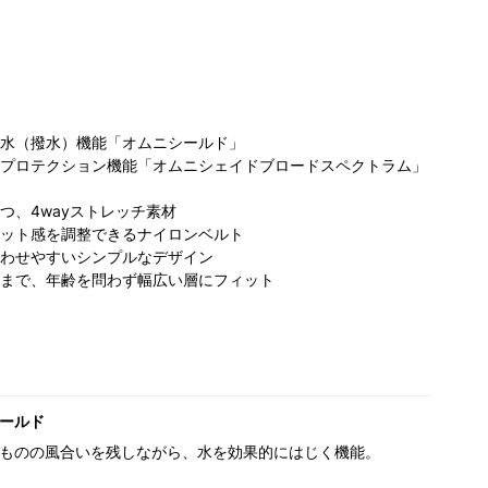
水（撥水）機能「オムニシールド」
プロテクション機能「オムニシェイドブロードスペクトラム」
コロンビア
つ、4wayストレッチ素材
ビア たま
コロンビア らら
PIVOT CROSS
ット感を調整できるナイロンベルト
ーザテラス
ぽーと磐田店
店
151cm
わせやすいシンプルなデザイン
157cm
155cm
まで、年齢を問わず幅広い層にフィット
ールド
ものの風合いを残しながら、水を効果的にはじく機能。