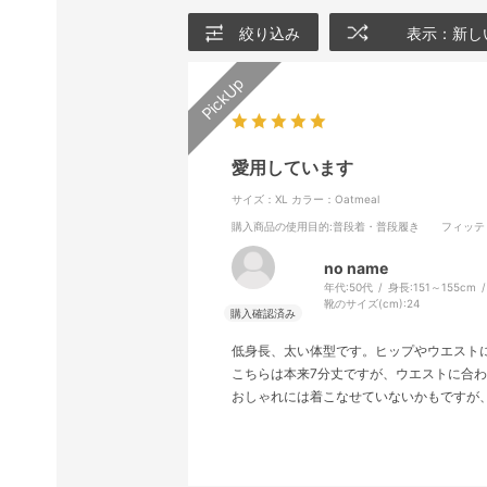
絞り込み
表示：新し
愛用しています
サイズ：XL
カラー：Oatmeal
購入商品の使用目的
:普段着・普段履き
フィッテ
no name
年代:
50代
身長:
151～155cm
靴のサイズ(cm):
24
低身長、太い体型です。ヒップやウエスト
こちらは本来7分丈ですが、ウエストに合
おしゃれには着こなせていないかもですが