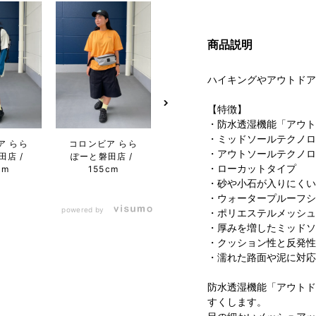
商品説明
ハイキングやアウトドア
【特徴】
・防水透湿機能「アウト
・ミッドソールテクノロ
ア らら
コロンビア らら
コロンビア 名古
コロン
・アウトソールテクノロ
田店
ぽーと磐田店
屋ファッション
屋フ
・ローカットタイプ
cm
155cm
ワン店
170cm
ワン店
・砂や小石が入りにくい
・ウォータープルーフシ
powered by
・ポリエステルメッシュ
・厚みを増したミッドソ
・クッション性と反発性
・濡れた路面や泥に対応
防水透湿機能「アウトド
すくします。