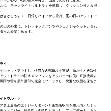
パーが砂や小石の侵入を抑え、山道での歩行に配慮。
ルに「テックライトウルトラ」を搭載し、クッション性と反発
。
ばきがしやすく、日帰りハイクから旅行、雨の日のアウトドア
。
の日の外出に、トレッキングパンツやシェルジャケットと合わ
タイルを楽しめます。
ライ
をシャットアウトし、快適な内部環境を実現。防水性と透湿性
アウトドライの防水メンブレンをアッパーの内側に直接接着す
風雨や雪を最外層部で完全にブロックし、快適な状態を保ちま
イトウルトラ
ア史上最高のエナジーリターンと衝撃吸収性を兼ね備えたミッ
テクノロジー。軽量性・柔軟性も向上し、アップデート。あら