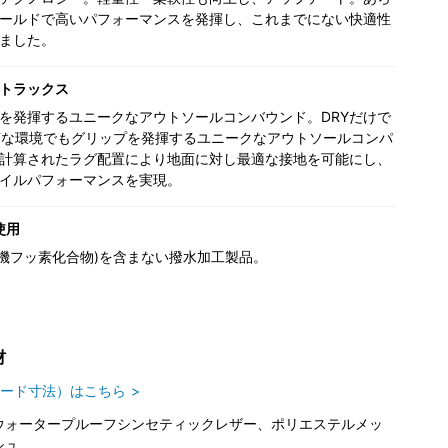
ールドで高いパフォーマンスを発揮し、これまでにない快適性
ました。
トラックス
を発揮するユニークなアウトソールコンバウンド。DRYだけで
Tな環境でもグリップを発揮するユニークなアウトソールコンパ
計算されたラグ配置により地面に対し最適な接地を可能にし、
イルパフォーマンスを実現。
使用
(有機フッ素化合物)を含まない撥水加工製品。
材
ード寸法）はこちら
ウォータープルーフシンセティックレザー、ポリエステルメッ
シュ