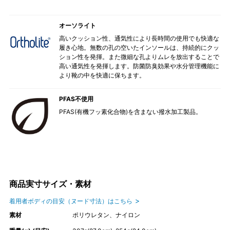
オーソライト
高いクッション性、通気性により長時間の使用でも快適な
履き心地。無数の孔の空いたインソールは、持続的にクッ
ション性を発揮。また微細な孔よりムレを放出することで
高い通気性を発揮します。防菌防臭効果や水分管理機能に
より靴の中を快適に保ちます。
PFAS不使用
PFAS(有機フッ素化合物)を含まない撥水加工製品。
商品実寸サイズ・素材
着用者ボディの目安（ヌード寸法）はこちら
素材
ポリウレタン、ナイロン