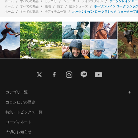
ホーム
すべての商品
カテゴリ
シューズ
ライフスタイル
ホーソンレイン ロー
ホーム
すべての商品
機能
防水
防水シューズ
ホーソンレイン ロー クラシッ
ホーム
すべての商品
全アイテム一覧
ホーソンレイン ロー クラシック ウォータープ
twitter
facebook
instagram
line
youtube
カテゴリ一覧
コロンビアの歴史
特集・トピックス一覧
コーディネート
大切なお知らせ