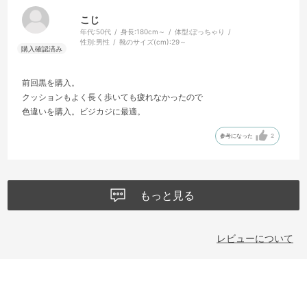
こじ
年代:
50代
身長:
180cm～
体型:
ぽっちゃり
性別:
男性
靴のサイズ(cm):
29～
前回黒を購入。
クッションもよく長く歩いても疲れなかったので
色違いを購入。ビジカジに最適。
参考になった
2
もっと見る
レビューについて