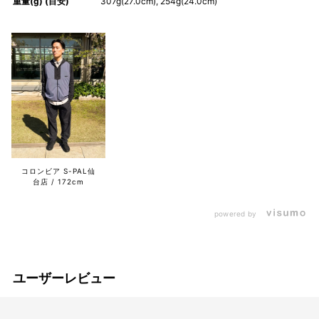
重量(g) (目安)
307g(27.0cm), 254g(24.0cm)
コロンビア S-PAL仙
台店
172cm
powered by
ユーザーレビュー