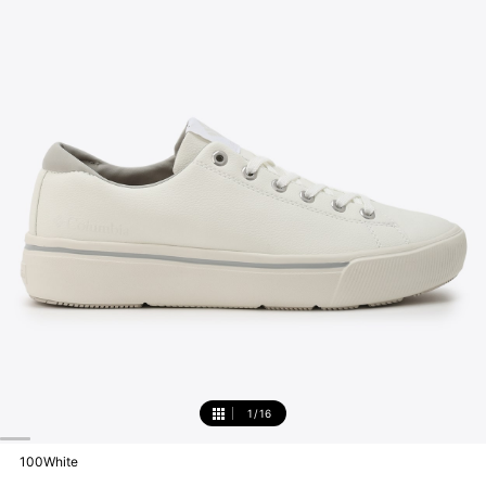
1
/
16
1
100White