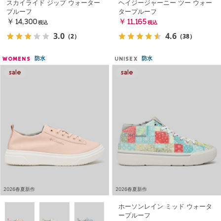
スカイライド ジップ ウォーター
ヘイジージャーニー ツー ウォー
プルーフ
タープルーフ
￥14,300
￥11,165
税込
税込
3.0
4.6
（2）
（38）
防水
防水
WOMENS
UNISEX
2026春夏新作
2026春夏新作
ホーソンレイン ミッド ウォータ
ープルーフ