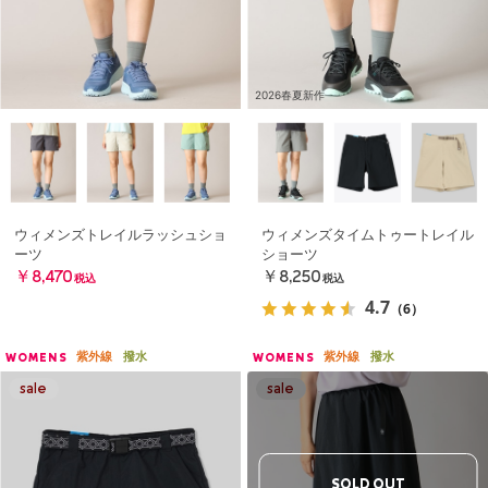
2026春夏新作
ウィメンズトレイルラッシュショ
ウィメンズタイムトゥートレイル
ーツ
ショーツ
￥8,470
￥8,250
税込
税込
4.7
（6）
紫外線
撥水
紫外線
撥水
WOMENS
WOMENS
SOLD OUT