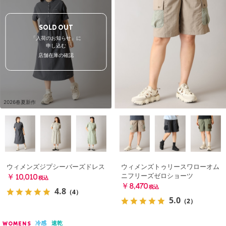
SOLD OUT
「入荷のお知らせ」に
申し込む
店舗在庫の確認
2026春夏新作
ウィメンズジプシーバーズドレス
ウィメンズトゥリースワローオム
ニフリーズゼロショーツ
￥10,010
税込
￥8,470
税込
4.8
（4）
5.0
（2）
冷感
速乾
WOMENS