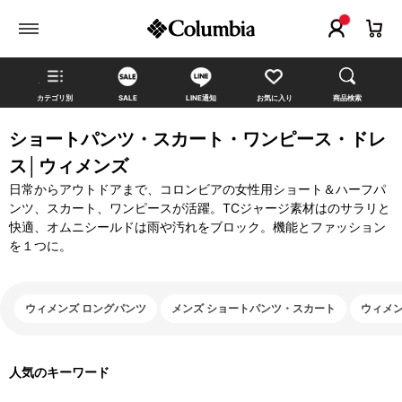
カテゴリ別
SALE
LINE通知
お気に入り
商品検索
ショートパンツ・スカート・ワンピース・ドレ
ス│ウィメンズ
日常からアウトドアまで、コロンビアの女性用ショート＆ハーフパ
ンツ、スカート、ワンピースが活躍。TCジャージ素材はのサラリと
快適、オムニシールドは雨や汚れをブロック。機能とファッション
を１つに。
ウィメンズ ロングパンツ
メンズ ショートパンツ・スカート
ウィメ
人気のキーワード