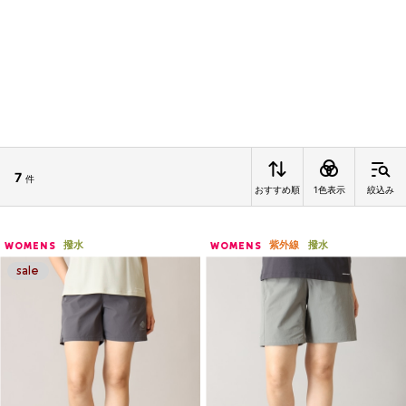
7
件
おすすめ順
1色表示
絞込み
撥水
紫外線
撥水
WOMENS
WOMENS