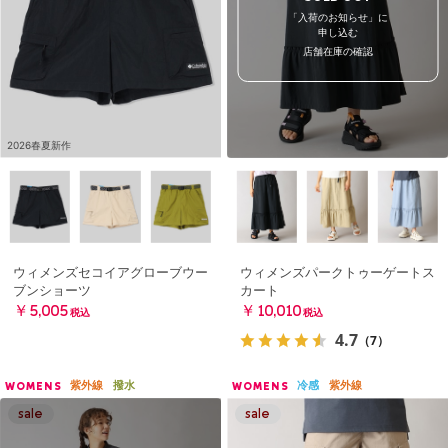
「入荷のお知らせ」に
申し込む
店舗在庫の確認
2026春夏新作
ウィメンズセコイアグローブウー
ウィメンズパークトゥーゲートス
ブンショーツ
カート
￥5,005
￥10,010
税込
税込
4.7
（7）
紫外線
撥水
冷感
紫外線
WOMENS
WOMENS