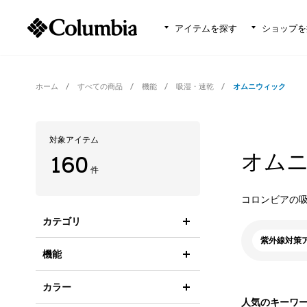
アイテムを探す
ショップを
ホーム
すべての商品
機能
吸湿・速乾
オムニウィック
対象アイテム
オムニ
160
件
コロンビアの吸
カテゴリ
紫外線対策
機能
カラー
人気のキーワ