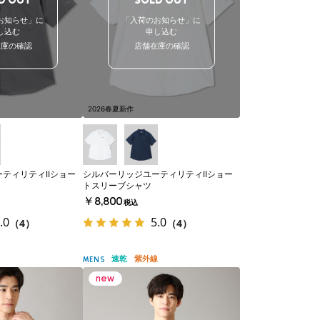
D OUT
SOLD OUT
お知らせ」に
「入荷のお知らせ」に
し込む
申し込む
在庫の確認
店舗在庫の確認
2026春夏新作
ティリティIIショー
シルバーリッジユーティリティIIショー
トスリーブシャツ
￥8,800
税込
.0
5.0
（4）
（4）
速乾
紫外線
MENS