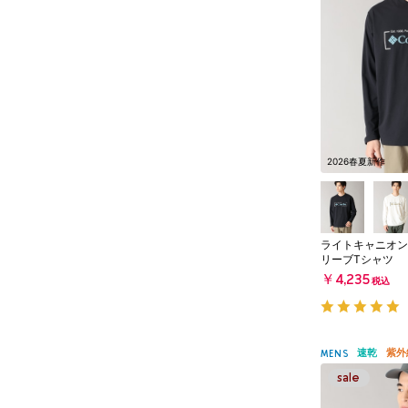
2026春夏新作
ライトキャニオン
リーブTシャツ
￥4,235
税込
速乾
紫外
MENS