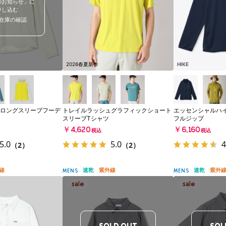
のお知らせ」に
申し込む
在庫の確認
2026春夏新作
HIKE
ロングスリーブフーデ
トレイルラッシュグラフィックショート
エッセンシャルハ
スリーブTシャツ
フルジップ
￥4,620
￥6,160
税込
税込
5.0
5.0
4
（2）
（2）
線
速乾
紫外線
速乾
紫外
MENS
MENS