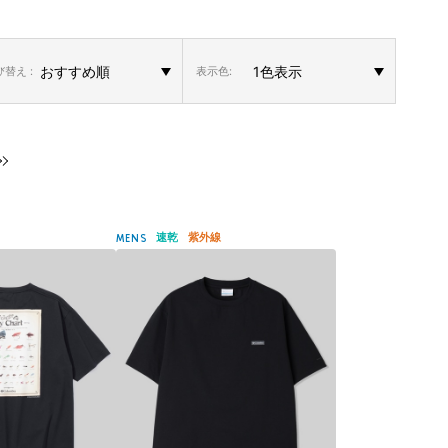
替え :
表示色:
速乾
紫外線
MENS