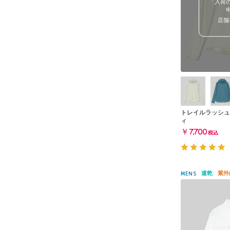
「入荷
店舗
トレイルラッシュ
ィ
￥7,700
税込
速乾
紫外
MENS