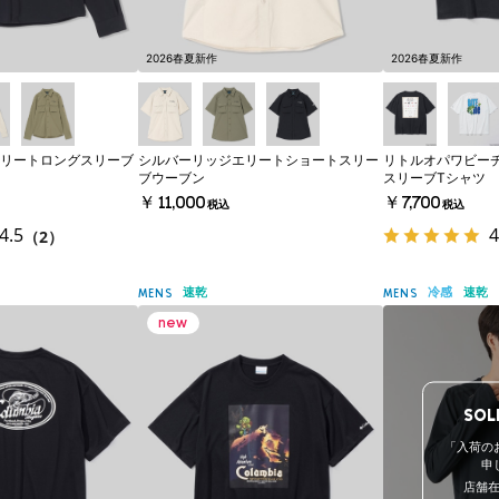
2026春夏新作
2026春夏新作
リートロングスリーブ
シルバーリッジエリートショートスリー
リトルオパワビー
ブウーブン
スリーブTシャツ
￥11,000
￥7,700
税込
税込
4.5
4
（2）
速乾
冷感
速乾
MENS
MENS
SOL
「入荷の
申
店舗