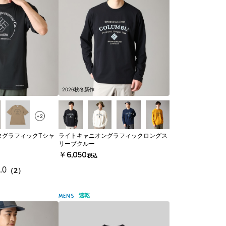
2026秋冬新作
+2
タグラフィックTシャ
ライトキャニオングラフィックロングス
リーブクルー
￥6,050
税込
.0
（2）
速乾
MENS