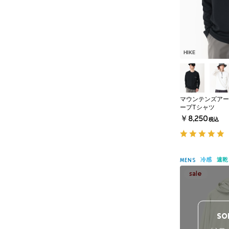
HIKE
マウンテンズアー
ーブTシャツ
￥8,250
税込
冷感
速乾
MENS
SO