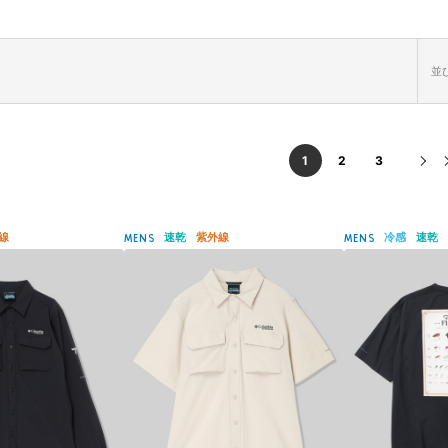
並び
1
2
3
線
速乾
紫外線
冷感
速乾
MENS
MENS