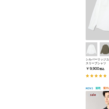
シルバーリッジユ
スリーブシャツ
￥9,900
税込
速乾
紫外
MENS