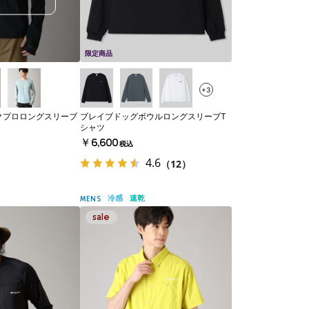
限定商品
+3
クプロロングスリーブ
ブレイブドッグボウルロングスリーブT
シャツ
￥6,600
税込
4.6
（12）
冷感
速乾
MENS