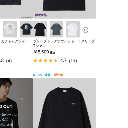
限定商品
+3
チガチャムクショート
ブレイブドッグボウルショートスリーブ
Tシャツ
￥5,500
税込
.8
4.7
（4）
（11）
速乾
紫外線
MENS
D OUT
お知らせ」に
し込む
在庫の確認