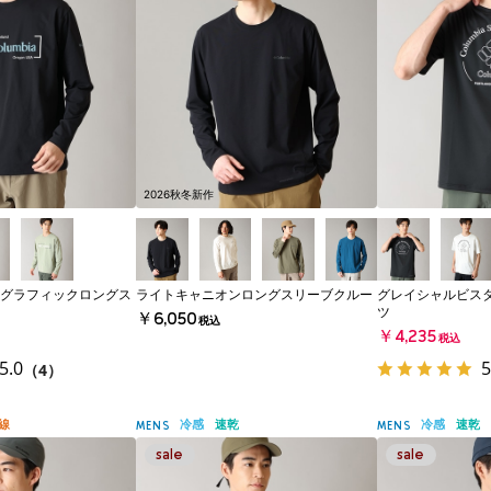
2026秋冬新作
グラフィックロングス
ライトキャニオンロングスリーブクルー
グレイシャルビス
ツ
￥6,050
税込
￥4,235
税込
5.0
5
（4）
線
冷感
速乾
冷感
速乾
MENS
MENS