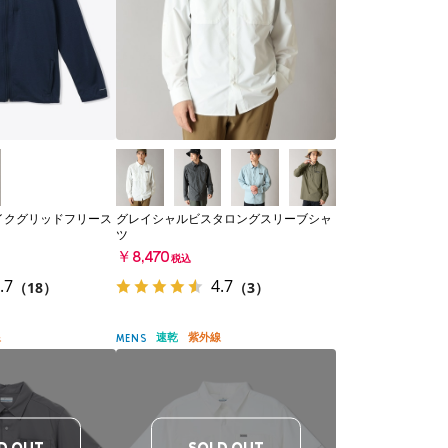
イクグリッドフリース
グレイシャルビスタロングスリーブシャ
ツ
￥8,470
税込
.7
4.7
（18）
（3）
線
速乾
紫外線
MENS