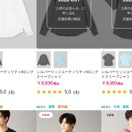
SOLD OUT
SOL
「入荷のお知らせ」に
「入荷の
申し込む
申
店舗在庫の確認
店舗
ーティリティIIロング
シルバーリッジユーティリティIIロング
シルバーリッジユー
スリーブシャツ
トスリーブシャツ
￥6,930
￥6,160
税込
税込
5.0
5.0
5
（3）
（3）
線
速乾
紫外線
冷感
速乾
MENS
MENS