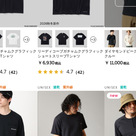
2026秋冬新作
+3
+3
チャムクグラフィック
リーディコーブガチャムクグラフィック
ダイヤモンドピー
Tシャツ
ショートスリーブTシャツ
クルー
￥6,930
￥11,000
税込
税込
4.7
4.7
（42）
（42）
外線
速乾
紫外線
速乾
UNISEX
UNISEX