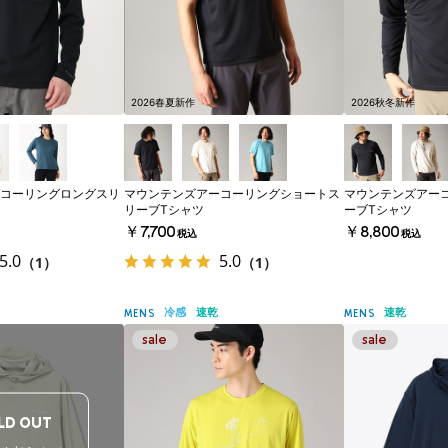
2026春夏新作
2026秋冬新作
コーリングロングスリ
マウンテンズアーコーリングショートス
マウンテンズアー
リーブTシャツ
ーブTシャツ
￥7,700
￥8,800
税込
税込
5.0
5.0
（1）
（1）
冷感
速乾
速乾
MENS
MENS
LD OUT