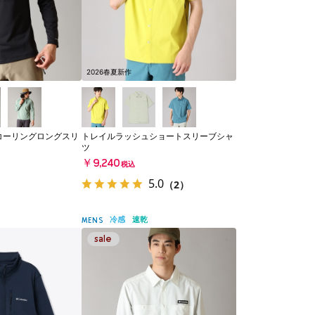
2026春夏新作
コーリングロングスリ
トレイルラッシュショートスリーブシャ
ツ
￥9,240
税込
5.0
（2）
冷感
速乾
MENS