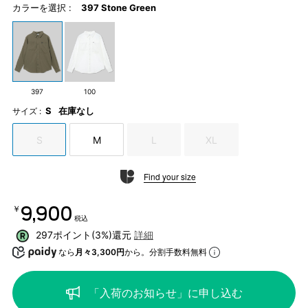
カラーを選択 :
397 Stone Green
397
100
S
在庫なし
サイズ :
S
M
L
XL
Find your size
￥9,900
税込
297ポイント(3%)還元
詳細
なら
月々3,300円
から。分割手数料無料
「入荷のお知らせ」に申し込む