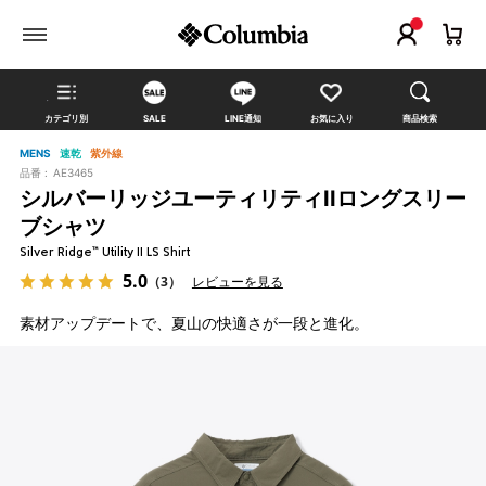
カテゴリ別
SALE
LINE通知
お気に入り
商品検索
MENS
速乾
紫外線
品番 :
AE3465
シルバーリッジユーティリティIIロングスリー
ブシャツ
Silver Ridge™ Utility II LS Shirt
5.0
（3）
レビューを見る
素材アップデートで、夏山の快適さが一段と進化。