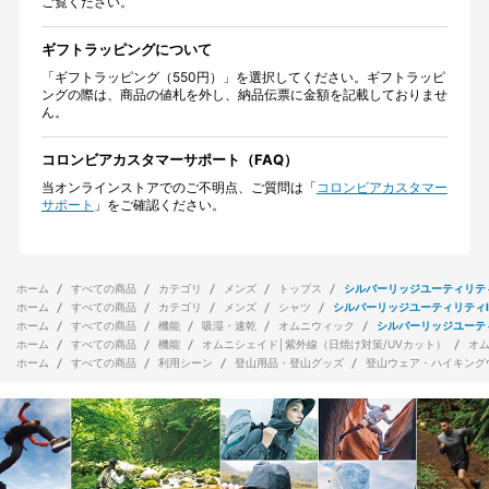
ご覧ください。
ギフトラッピングについて
「ギフトラッピング（550円）」を選択してください。ギフトラッピ
ングの際は、商品の値札を外し、納品伝票に金額を記載しておりませ
ん。
コロンビアカスタマーサポート（FAQ）
当オンラインストアでのご不明点、ご質問は「
コロンビアカスタマー
サポート
」をご確認ください。
ホーム
すべての商品
カテゴリ
メンズ
トップス
シルバーリッジユーティリティ
ホーム
すべての商品
カテゴリ
メンズ
シャツ
シルバーリッジユーティリティI
ホーム
すべての商品
機能
吸湿・速乾
オムニウィック
シルバーリッジユーテ
ホーム
すべての商品
機能
オムニシェイド│紫外線（日焼け対策/UVカット）
オ
ホーム
すべての商品
利用シーン
登山用品・登山グッズ
登山ウェア・ハイキング