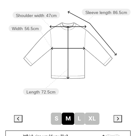
Sleeve length
86.5cm
Shoulder width
47cm
Width
56.5cm
Length
72.5cm
S
M
L
XL