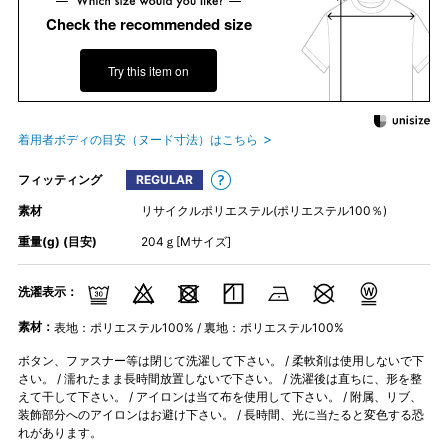
Check the recommended size
Try this item on
着用者ボディの目安（ヌード寸法）はこちら
フィッティング
REGULAR
素材
リサイクルポリエステル(ポリエステル100％)
重量(g) (目安)
204ｇ[Mサイズ]
洗濯表示：
素材：
表地：ポリエステル100% / 裏地：ポリエステル100%
ボタン、ファスナー等は閉じて洗濯して下さい。 / 柔軟剤は使用しないで下
さい。 / 濡れたまま長時間放置しないで下さい。 / 洗濯後は直ちに、形を整
えて干して下さい。 / アイロンは当て布を使用して下さい。 / 附属、リブ、
装飾部分へのアイロンはお避け下さい。 / 長時間、光に当たると変色する恐
れがあります。