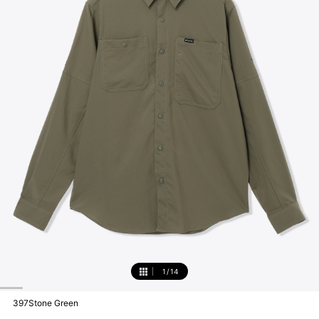
1
/
14
1
397Stone Green