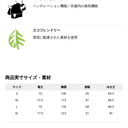
ベンチレーション機能／衣服内の換気機能
エコフレンドリー
環境に配慮された素材を使用
商品実寸サイズ・素材
サイズ
着丈
胸囲
肩幅
ゆき丈
S
70
108
45
84.5
M
72.5
113
47
86.5
L
75
118
49
88.5
XL
77.5
123
51
91