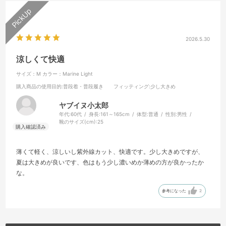
2026.5.30
涼しくて快適
サイズ：M
カラー：Marine Light
購入商品の使用目的
:普段着・普段履き
フィッティング
:少し大きめ
ヤブイヌ小太郎
年代:
60代
身長:
161～165cm
体型:
普通
性別:
男性
靴のサイズ(cm):
25
薄くて軽く、涼しいし紫外線カット、快適です。少し大きめですが、
夏は大きめが良いです、色はもう少し濃いめか薄めの方が良かったか
な。
参考になった
2