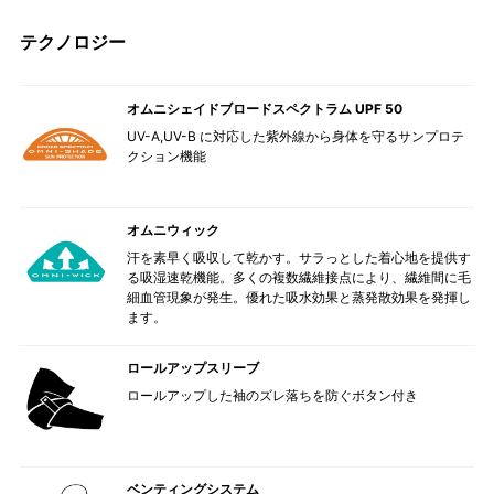
テクノロジー
オムニシェイドブロードスペクトラム UPF 50
UV-A,UV-B に対応した紫外線から身体を守るサンプロテ
クション機能
オムニウィック
汗を素早く吸収して乾かす。サラっとした着心地を提供す
る吸湿速乾機能。多くの複数繊維接点により、繊維間に毛
細血管現象が発生。優れた吸水効果と蒸発散効果を発揮し
ます。
ロールアップスリーブ
ロールアップした袖のズレ落ちを防ぐボタン付き
ベンティングシステム