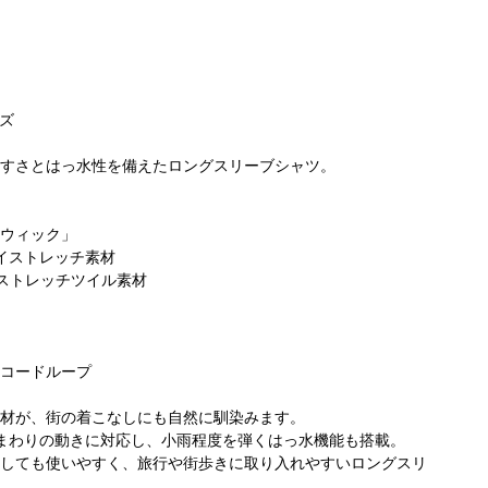
ズ
すさとはっ水性を備えたロングスリーブシャツ。
コ
ビア 名古
コロンビア トナ
コロンビア 名古
ぽ
ウィック」
ァッション
リエつくばスク
屋ファッション
イストレッチ素材
170cm
エア店
171cm
ワン店
168cm
Yストレッチツイル素材
コードループ
材が、街の着こなしにも自然に馴染みます。
まわりの動きに対応し、小雨程度を弾くはっ水機能も搭載。
しても使いやすく、旅行や街歩きに取り入れやすいロングスリ