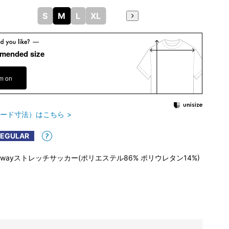
S
M
L
XL
mended size
em on
ード寸法）はこちら
REGULAR
4wayストレッチサッカー(ポリエステル86% ポリウレタン14%)