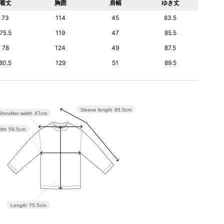
着丈
胸囲
肩幅
ゆき丈
73
114
45
83.5
75.5
119
47
85.5
78
124
49
87.5
80.5
129
51
89.5
Sleeve length
85.5cm
Shoulder width
47cm
dth
59.5cm
Length
75.5cm