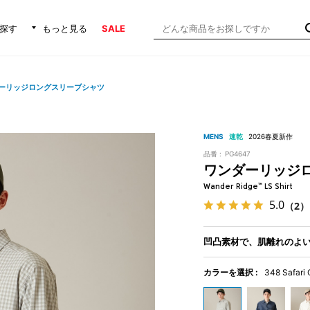
探す
もっと見る
SALE
ーリッジロングスリーブシャツ
MENS
速乾
2026春夏新作
品番 :
PG4647
ワンダーリッジ
Wander Ridge™ LS Shirt
5.0
（2）
凹凸素材で、肌離れのよ
カラーを選択 :
348 Safari