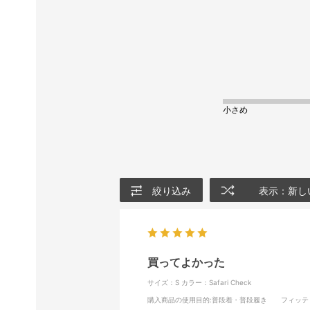
小さめ
絞り込み
表示：新し
買ってよかった
サイズ：S
カラー：Safari Check
購入商品の使用目的
:普段着・普段履き
フィッテ