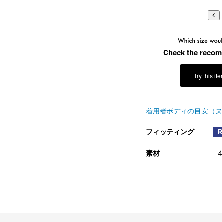
Check the recom
Try this it
着用者ボディの目安（ヌ
フィッティング
素材