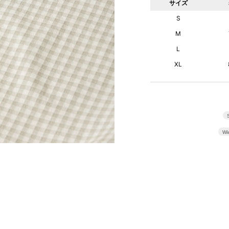
サイズ
S
M
L
XL
Wi