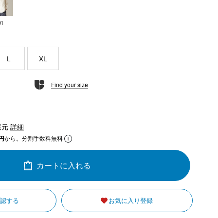
91
L
XL
Find your size
還元
詳細
円
から。分割手数料無料
カートに入れる
確認する
お気に入り登録