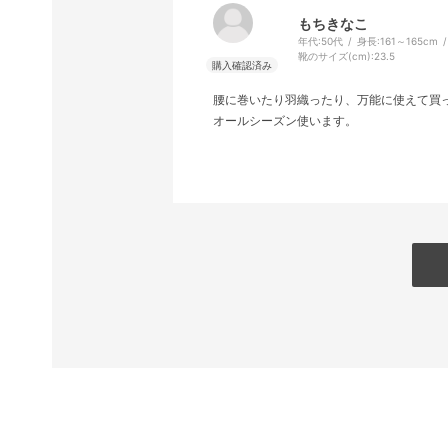
もちきなこ
年代:
50代
身長:
161～165cm
靴のサイズ(cm):
23.5
腰に巻いたり羽織ったり、万能に使えて買
オールシーズン使います。