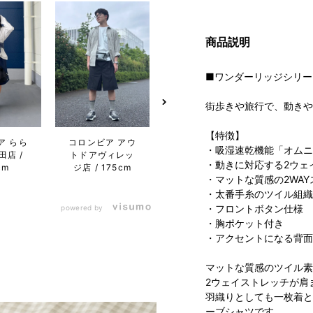
商品説明
■ワンダーリッジシリー
街歩きや旅行で、動きや
【特徴】
ア らら
コロンビア アウ
コロンビア
コロン
・吸湿速乾機能「オムニ
田店
トドアヴィレッ
MARK IS みなと
屋フ
・動きに対応する2ウェ
cm
ジ店
175cm
みらい店
ワン店
・マットな質感の2WA
169cm
・太番手糸のツイル組織
・フロントボタン仕様
powered by
・胸ポケット付き
・アクセントになる背面
マットな質感のツイル素
2ウェイストレッチが肩
羽織りとしても一枚着と
ーブシャツです。