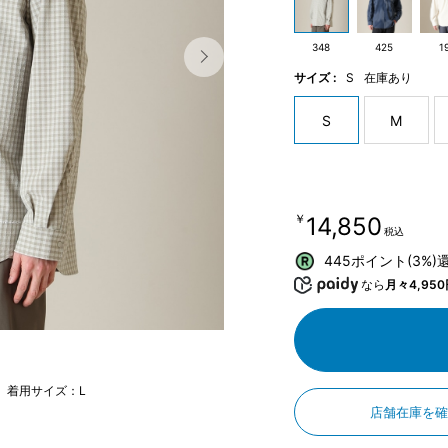
348
425
1
サイズ :
S
在庫あり
S
M
￥14,850
税込
445ポイント(3%)
なら
月々4,950
m 着用サイズ：L
店舗在庫を