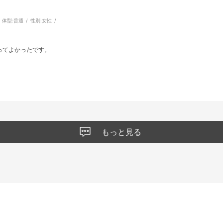
体型:
普通
性別:
女性
ってよかったです。
もっと見る