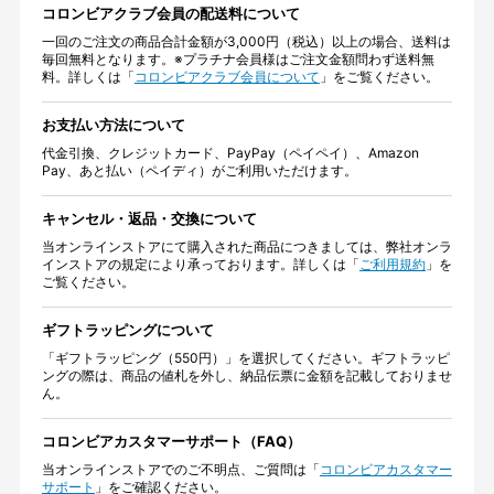
コロンビアクラブ会員の配送料について
一回のご注文の商品合計金額が3,000円（税込）以上の場合、送料は
毎回無料となります。※プラチナ会員様はご注文金額問わず送料無
料。詳しくは「
コロンビアクラブ会員について
」をご覧ください。
お支払い方法について
代金引換、クレジットカード、PayPay（ペイペイ）、Amazon
Pay、あと払い（ペイディ）がご利用いただけます。
キャンセル・返品・交換について
当オンラインストアにて購入された商品につきましては、弊社オンラ
インストアの規定により承っております。詳しくは「
ご利用規約
」を
ご覧ください。
ギフトラッピングについて
「ギフトラッピング（550円）」を選択してください。ギフトラッピ
ングの際は、商品の値札を外し、納品伝票に金額を記載しておりませ
ん。
コロンビアカスタマーサポート（FAQ）
当オンラインストアでのご不明点、ご質問は「
コロンビアカスタマー
サポート
」をご確認ください。