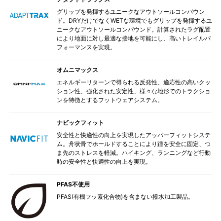
グリップを発揮するユニークなアウトソールコンバウン
ド。DRYだけでなくWETな環境でもグリップを発揮するユ
ニークなアウトソールコンパウンド。計算されたラグ配置
により地面に対し最適な接地を可能にし、高いトレイルパ
フォーマンスを実現。
オムニマックス
エネルギーリターンで得られる反発性、適応性の高いクッ
ション性、強化された安定性、様々な地形でのトラクショ
ンを特徴とするフットウェアシステム。
ナビックフィット
安全性と快適性の向上を実現したアッパーフィットシステ
ム。舟状骨でホールドすることにより踵を安全に固定、つ
ま先のストレスを軽減。ハイキング、ランニングなど行動
時の安全性と快適性の向上を実現。
PFAS不使用
PFAS(有機フッ素化合物)を含まない撥水加工製品。