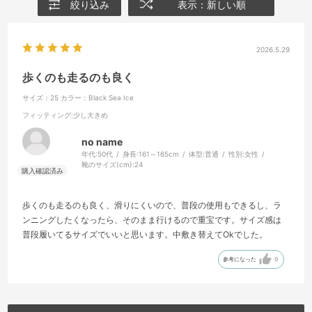
絞り込み
表示：新しい順
2026.5.29
歩くのも走るのも良く
サイズ：25
カラー：Black Sea Ice
フィッティング
:少し大きめ
no name
年代:
50代
身長:
161～165cm
体型:
普通
性別:
女性
靴のサイズ(cm):
24
歩くのも走るのも良く、滑りにくいので、普段の使用もできるし、ラ
ンニングしたくなったら、そのまま行けるので重宝です。サイズ感は
普段履いてるサイズでいいと思います。中敷き替えてOkでした。
参考になった
0