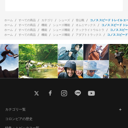
ホーム
すべての商品
カテゴリ
シューズ
登山靴
コノス スピード トレイル エ
ホーム
すべての商品
機能
シューズ機能
オムニマックス
コノス スピード ト
ホーム
すべての商品
機能
シューズ機能
テックライトウルトラ
コノス スピー
ホーム
すべての商品
機能
シューズ機能
アダプトトラックス
コノス スピード
twitter
facebook
instagram
line
youtube
カテゴリ一覧
コロンビアの歴史
特集・トピックス一覧