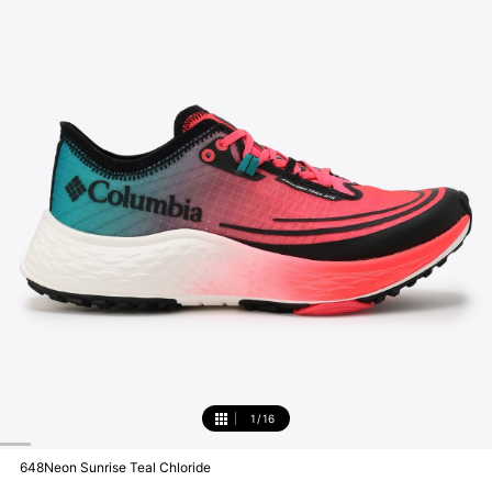
1
/
16
1
648Neon Sunrise Teal Chloride