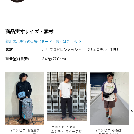
商品実寸サイズ・素材
着用者ボディの目安（ヌード寸法）はこちら
素材
ポリプロピレンメッシュ、ポリエステル、TPU
重量(g) (目安)
342g(27.0cm)
コロンビア 東京ドー
コロンビア 名古屋フ
コロンビア ららぽー
ムシティ ラクーア店