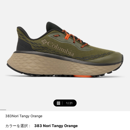
1
/
21
1
383Nori Tangy Orange
カラーを選択 :
383 Nori Tangy Orange