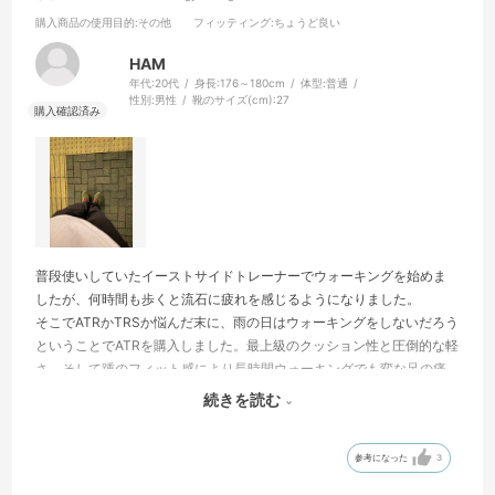
購入商品の使用目的
:その他
フィッティング
:ちょうど良い
HAM
年代:
20代
身長:
176～180cm
体型:
普通
性別:
男性
靴のサイズ(cm):
27
普段使いしていたイーストサイドトレーナーでウォーキングを始めま
したが、何時間も歩くと流石に疲れを感じるようになりました。
そこでATRかTRSか悩んだ末に、雨の日はウォーキングをしないだろう
ということでATRを購入しました。最上級のクッション性と圧倒的な軽
さ、そして踵のフィット感により長時間ウォーキングでも変な足の痛
みなどが出なくなりました！
続きを読む
こんなことなら、TRSを買って雨の日も歩けるようにすれば良かった
かなと少し後悔もしています笑
参考になった
3
それぐらい、コロンビアシューズの本気を感じられました！