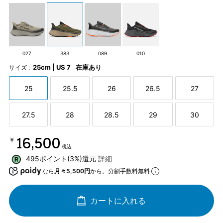
027
383
089
010
25cm | US 7
在庫あり
サイズ :
25
25.5
26
26.5
27
27.5
28
28.5
29
30
￥16,500
税込
495ポイント(3%)還元
詳細
なら
月々5,500円
から。分割手数料無料
カートに入れる