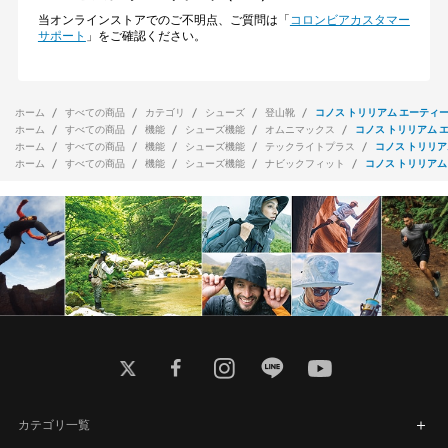
当オンラインストアでのご不明点、ご質問は「
コロンビアカスタマー
サポート
」をご確認ください。
ホーム
すべての商品
カテゴリ
シューズ
登山靴
コノス トリリアム エーティー
ホーム
すべての商品
機能
シューズ機能
オムニマックス
コノス トリリアム 
ホーム
すべての商品
機能
シューズ機能
テックライトプラス
コノス トリリア
ホーム
すべての商品
機能
シューズ機能
ナビックフィット
コノス トリリアム
twitter
facebook
instagram
line
youtube
カテゴリ一覧