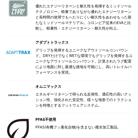
優れたエナジーリターンと耐久性を発揮するミッドソール
テクノロジー。軽量でありながら優れたエナジーリターン
と長時間の使用でもへたりにくい耐久性をあわせもった新
たなミッドソールマテリアル。コロンビア従来のEVAと比
較し、軽量性・エナジーリターン・耐久性が向上。
アダプトトラックス
グリップを発揮するユニークなアウトソールコンバウン
ド。DRYだけでなくWETな環境でもグリップを発揮するユ
ニークなアウトソールコンパウンド。計算されたラグ配置
により地面に対し最適な接地を可能にし、高いトレイルパ
フォーマンスを実現。
オムニマックス
エネルギーリターンで得られる反発性、適応性の高いクッ
ション性、強化された安定性、様々な地形でのトラクショ
ンを特徴とするフットウェアシステム。
PFAS不使用
PFAS(有機フッ素化合物)を含まない撥水加工製品。