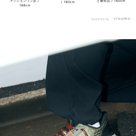
ァッションワン店
と磐田店
160cm
180cm
168cm
powered by