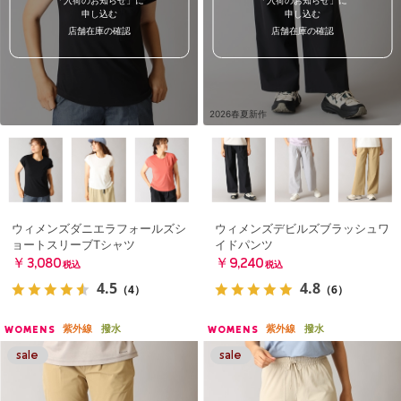
申し込む
申し込む
店舗在庫の確認
店舗在庫の確認
2026春夏新作
ウィメンズダニエラフォールズシ
ウィメンズデビルズブラッシュワ
ョートスリーブTシャツ
イドパンツ
￥3,080
￥9,240
税込
税込
4.5
4.8
（4）
（6）
紫外線
撥水
紫外線
撥水
WOMENS
WOMENS