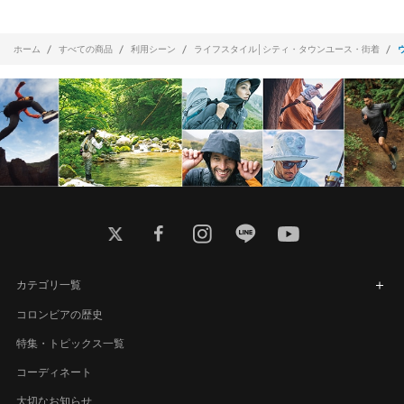
ホーム
すべての商品
利用シーン
ライフスタイル│シティ・タウンユース・街着
twitter
facebook
instagram
line
youtube
カテゴリ一覧
コロンビアの歴史
特集・トピックス一覧
コーディネート
大切なお知らせ