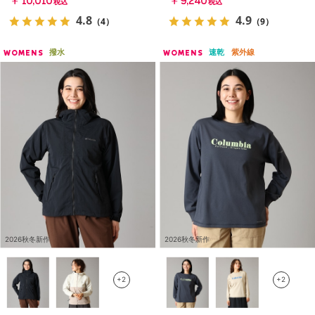
￥10,010
￥9,240
税込
税込
4.8
4.9
（4）
（9）
撥水
速乾
紫外線
WOMENS
WOMENS
2026秋冬新作
2026秋冬新作
+2
+2