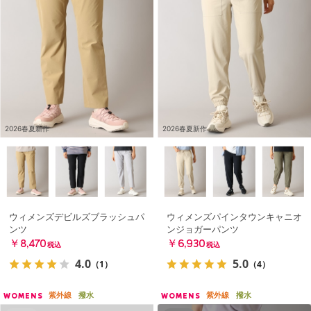
2026春夏新作
2026春夏新作
ウィメンズデビルズブラッシュパ
ウィメンズパインタウンキャニオ
ンツ
ンジョガーパンツ
￥8,470
￥6,930
税込
税込
4.0
5.0
（1）
（4）
紫外線
撥水
紫外線
撥水
WOMENS
WOMENS