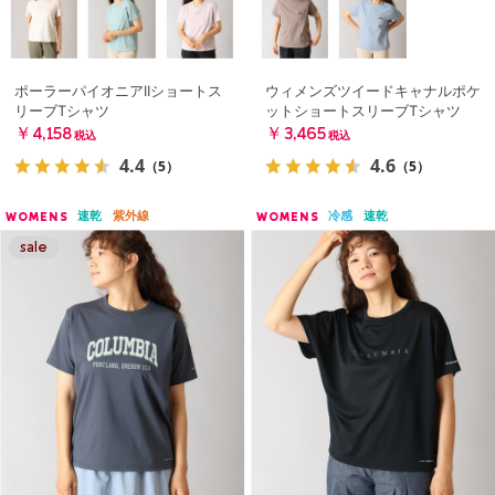
ポーラーパイオニアIIショートス
ウィメンズツイードキャナルポケ
リーブTシャツ
ットショートスリーブTシャツ
￥4,158
￥3,465
税込
税込
4.4
4.6
（5）
（5）
速乾
紫外線
冷感
速乾
WOMENS
WOMENS