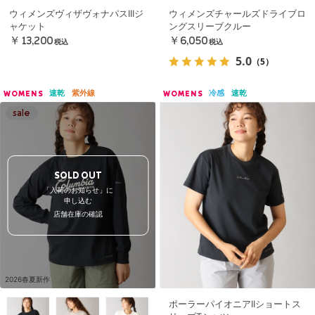
ウィメンズヴィザヴォナパスIIIジ
ウィメンズチャールズドライブロ
ャケット
ングスリーブクルー
￥13,200
￥6,050
税込
税込
5.0
（5）
速乾
紫外線
冷感
速乾
WOMENS
WOMENS
SOLD OUT
「入荷のお知らせ」に
申し込む
店舗在庫の確認
2026春夏新作
ポーラーパイオニアIIショートス