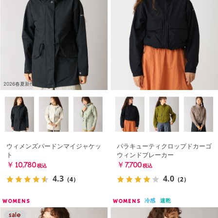
2026春夏新作
ウィメンズパードンマイジャケッ
パラキューティクロップドカーゴ
ト
ウィンドブレーカー
￥10,780
￥7,700
税込
税込
4.3
4.0
（4）
（2）
冷感
速乾
WOMENS
WOMENS