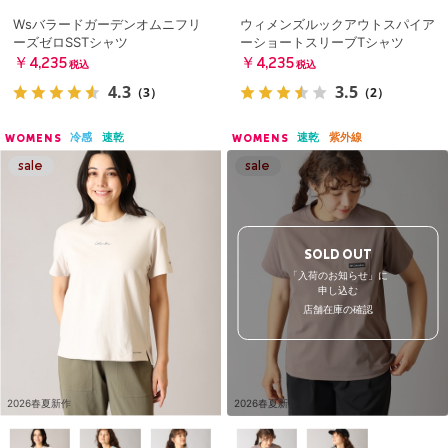
Wsバラードガーデンオムニフリ
ウィメンズルックアウトスパイア
ーズゼロSSTシャツ
ーショートスリーブTシャツ
￥4,235
￥4,235
税込
税込
4.3
3.5
（3）
（2）
冷感
速乾
速乾
紫外線
WOMENS
WOMENS
SOLD OUT
「入荷のお知らせ」に
申し込む
店舗在庫の確認
2026春夏新作
2026春夏新作