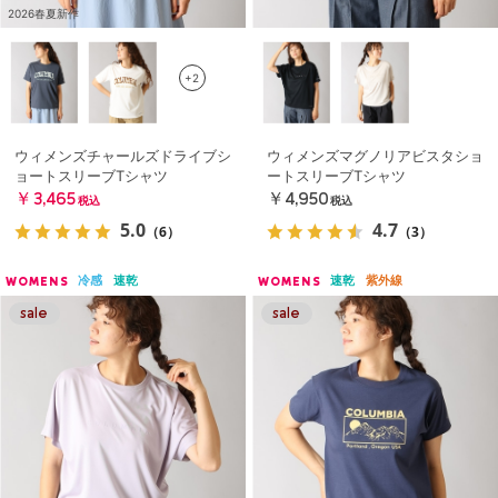
2026春夏新作
+2
ウィメンズチャールズドライブシ
ウィメンズマグノリアビスタショ
ョートスリーブTシャツ
ートスリーブTシャツ
￥3,465
￥4,950
税込
税込
5.0
4.7
（6）
（3）
冷感
速乾
速乾
紫外線
WOMENS
WOMENS