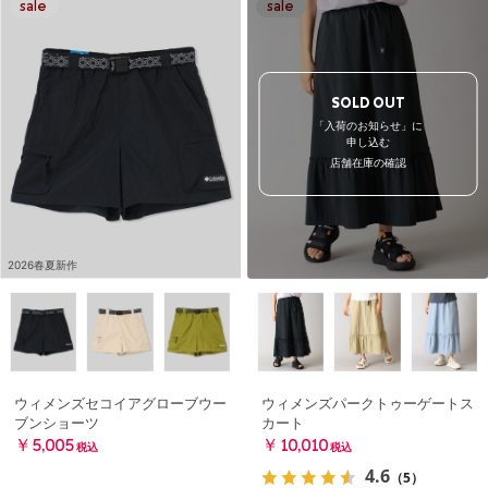
SOLD OUT
「入荷のお知らせ」に
申し込む
店舗在庫の確認
2026春夏新作
ウィメンズセコイアグローブウー
ウィメンズパークトゥーゲートス
ブンショーツ
カート
￥5,005
￥10,010
税込
税込
4.6
（5）