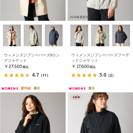
2026春夏新作
ウィメンズジプシーバーズIIロン
ウィメンズジプシーバーズフーデ
グジャケット
ッドジャケット
￥27,500
￥17,600
税込
税込
4.7
5.0
（11）
（2）
紫外線
撥水
撥水
WOMENS
WOMENS