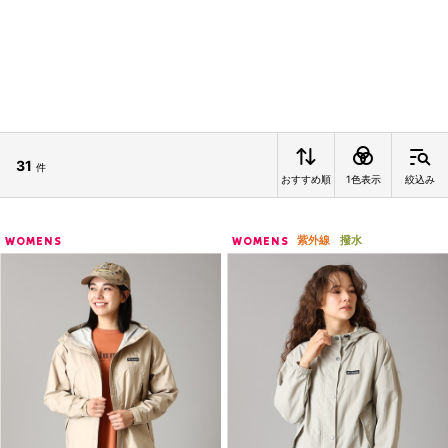
31
件
おすすめ順
1色表示
絞込み
紫外線
撥水
WOMENS
WOMENS