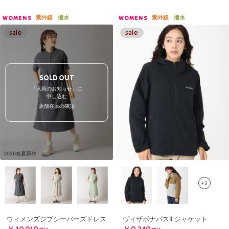
紫外線
撥水
紫外線
撥水
WOMENS
WOMENS
SOLD OUT
「入荷のお知らせ」に
申し込む
店舗在庫の確認
2026春夏新作
+2
ウィメンズジプシーバーズドレス
ヴィザボナパスII ジャケット