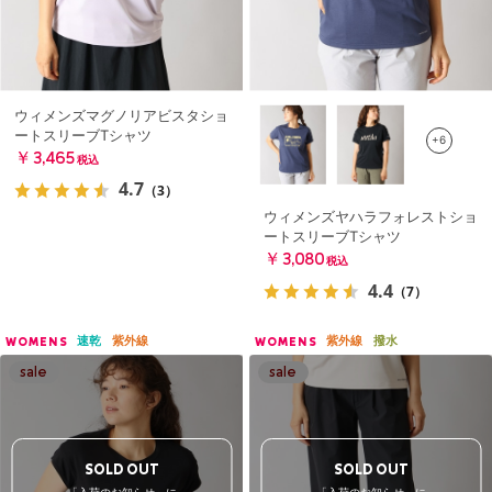
ウィメンズマグノリアビスタショ
ートスリーブTシャツ
+6
￥3,465
税込
4.7
（3）
ウィメンズヤハラフォレストショ
ートスリーブTシャツ
￥3,080
税込
4.4
（7）
速乾
紫外線
紫外線
撥水
WOMENS
WOMENS
SOLD OUT
SOLD OUT
「入荷のお知らせ」に
「入荷のお知らせ」に