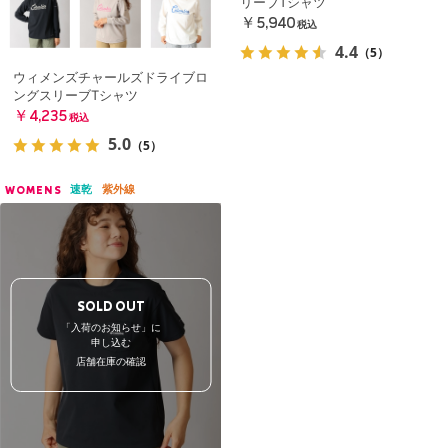
リーブTシャツ
￥5,940
税込
4.4
（5）
ウィメンズチャールズドライブロ
ングスリーブTシャツ
￥4,235
税込
5.0
（5）
速乾
紫外線
WOMENS
SOLD OUT
「入荷のお知らせ」に
申し込む
店舗在庫の確認