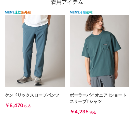
着用アイテム
MENS
速乾
紫外線
MENS
冷感
速乾
ケンドリックスロープパンツ
ポーラーパイオニアIIショート
スリーブTシャツ
￥8,470
税込
￥4,235
税込