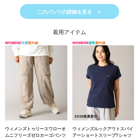
このパンツの詳細を見る ＞
着用アイテム
WOMENS
冷感
紫外線
WOMENS
速乾
紫外線
2026春夏新作
ウィメンズトゥリースワローオ
ウィメンズルックアウトスパイ
ムニフリーズゼロカーゴパンツ
アーショートスリーブTシャツ