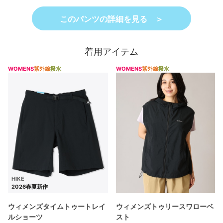
このパンツの詳細を見る ＞
着用アイテム
WOMENS
紫外線
撥水
WOMENS
紫外線
撥水
HIKE
2026春夏新作
ウィメンズタイムトゥートレイ
ウィメンズトゥリースワローベ
ルショーツ
スト