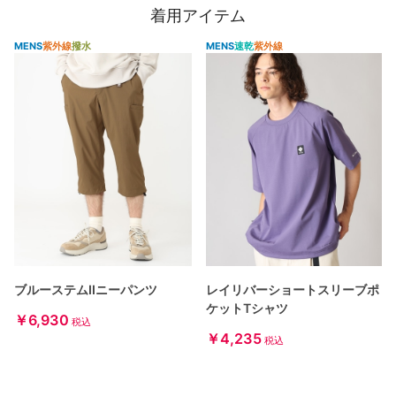
着用アイテム
MENS
紫外線
撥水
MENS
速乾
紫外線
ブルーステムIIニーパンツ
レイリバーショートスリーブポ
ケットTシャツ
￥6,930
税込
￥4,235
税込