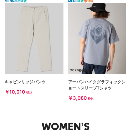
MENS
冷感
速乾
MENS
速乾
紫外線
2026春夏新作
キャビンリッジパンツ
アーバンハイクグラフィックシ
ョートスリーブTシャツ
￥10,010
税込
￥3,080
税込
WOMEN’S