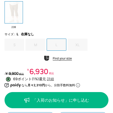
239
L
在庫なし
サイズ :
S
M
L
XL
Find your size
￥6,930
￥9,900
税込
税込
69ポイント(1%)還元
詳細
なら
月々2,310円
から。分割手数料無料
「入荷のお知らせ」に申し込む