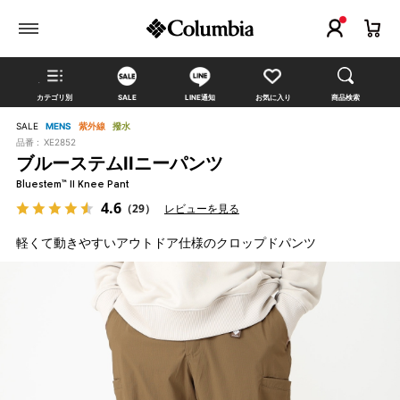
カテゴリ別
SALE
LINE通知
お気に入り
商品検索
SALE
MENS
紫外線
撥水
品番 :
XE2852
ブルーステムIIニーパンツ
Bluestem™ II Knee Pant
4.6
（29）
レビューを見る
軽くて動きやすいアウトドア仕様のクロップドパンツ