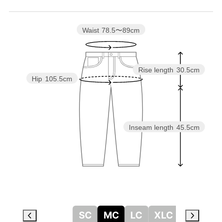
Waist
78.5〜89cm
Rise length
30.5cm
Hip
105.5cm
Inseam length
45.5cm
SC
MC
LC
XLC