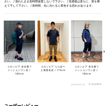
さい。 / 濡れたまま長時間放置しないで下さい。 / 洗濯後は直ちに、形を整
えて干して下さい。 / 長時間、光に当たると変色する恐れがあります。
コロンビア 名古屋フ
コロンビア ららぽー
コロンビア 名古屋フ
ァッションワン店
と海老名店
175cm
ァッションワン店
165cm
165cm
powered by
ユーザーレビュー