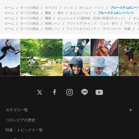
ホーム
すべての商品
カテゴリ
メンズ
ボトムス・パンツ
ブルーステムIIニー
ホーム
すべての商品
機能
撥水
オムニシールド
ブルーステムIIニーパンツ
ホーム
すべての商品
機能
オムニシェイド│紫外線（日焼け対策/UVカット）
オ
ホーム
すべての商品
利用シーン
アウトドア│キャンプ・フェス・釣り
アウトド
ホーム
すべての商品
利用シーン
ライフスタイル│シティ・タウンユース・街着
twitter
facebook
instagram
line
youtube
カテゴリ一覧
コロンビアの歴史
特集・トピックス一覧