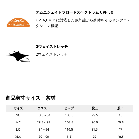
オムニシェイドブロードスペクトラム UPF 50
UV-A,UV-B に対応した紫外線から身体を守るサンプロテ
クション機能
2ウェイストレッチ
2ウェイストレッチ
商品実寸サイズ・素材
サイズ
ウエスト
ヒップ
股上
股下
SC
73.5～84
100.5
29.5
45
MC
78.5～89
105.5
30.5
45.5
LC
84～94
110.5
31.5
47
XLC
89～99
115
33
48.5