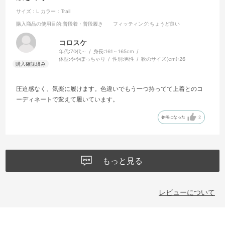
サイズ：L
カラー：Trail
購入商品の使用目的
:普段着・普段履き
フィッティング
:ちょうど良い
コロスケ
年代:
70代～
身長:
161～165cm
体型:
ややぽっちゃり
性別:
男性
靴のサイズ(cm):
26
圧迫感なく、気楽に履けます。色違いでもう一つ持ってて上着とのコ
ーディネートで変えて履いています。
参考になった
2
もっと見る
レビューについて