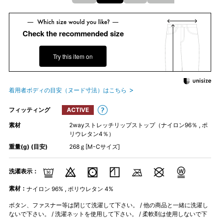
Check the recommended size
Try this item on
着用者ボディの目安（ヌード寸法）はこちら
フィッティング
ACTIVE
素材
2wayストレッチリップストップ（ナイロン96％ , ポ
リウレタン4％）
重量(g) (目安)
268ｇ[M-Cサイズ]
洗濯表示：
素材：
ナイロン 96% , ポリウレタン 4%
ボタン、ファスナー等は閉じて洗濯して下さい。 / 他の商品と一緒に洗濯し
ないで下さい。 / 洗濯ネットを使用して下さい。 / 柔軟剤は使用しないで下