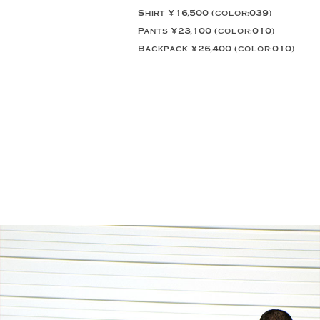
Shirt ¥16,500 (color:039)
Pants ¥23,100 (color:010)
Backpack ¥26,400 (color:010)