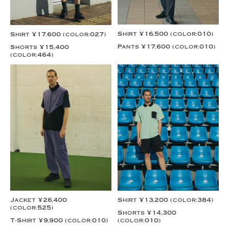
Shirt ¥16,500 (color:010)
Shirt ¥17,600 (color:027)
Pants ¥17,600 (color:010)
Shorts ¥15,400
(color:464)
Shirt ¥13,200 (color:384)
Jacket ¥26,400
(color:525)
Shorts ¥14,300
(color:010)
T-Shirt ¥9,900 (color:010)