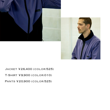
Jacket ¥26,400 (color:525)
T-Shirt ¥9,900 (color:010)
Pants ¥20,900 (color:525)