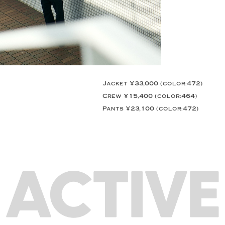
Jacket ¥33,000 (color:472)
Crew ¥15,400 (color:464)
Pants ¥23,100 (color:472)