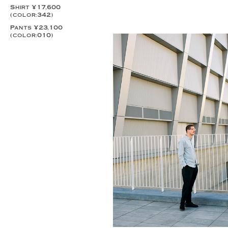
Shirt ¥17,600
(color:342)
Pants ¥23,100
(color:010)