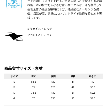
汗を利用して温度を下げる。快適な涼しさを提供する冷却
機能。冷却材である小さな青いサークルが、汗を利用して
生地全体の温度を瞬時に下げ、持続的なクーリングを提
供。気温が高い状況においてもドライで快適な着心地を実
現します。
2ウェイストレッチ
2ウェイストレッチ
商品実寸サイズ・素材
サイズ
着丈
胸囲
肩幅
ゆき丈
S
68.5
120
47
49
M
71
125
49
50.5
L
73.5
130
51
52.5
XL
76
135
53
54.5