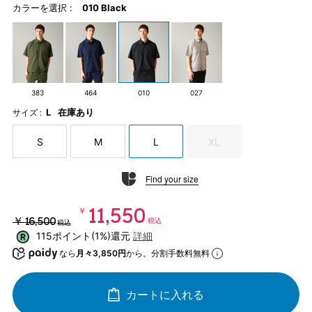
カラーを選択 :
010 Black
383
464
010
027
L
在庫あり
サイズ :
S
M
L
XL
Find your size
￥11,550
￥16,500
税込
税込
115ポイント(1%)還元
詳細
なら
月々3,850円
から。分割手数料無料
カートに入れる