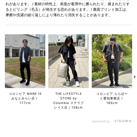
れがあります。 / 素材の特性上、表面が着用中に擦られたり、揉まれたりす
るとピリング（毛玉）が発生する恐れがあります。 / 裏面プリント加工は、
摩擦や洗濯の繰り返しにより薄れたり消失することがあります。
コロンビア MARK IS
THE LIFESTYLE
コロンビア ららぽー
みなとみらい店
STORE by
と愛知東郷店
177cm
Columbia ステラプ
165cm
レイス店
158cm
powered by