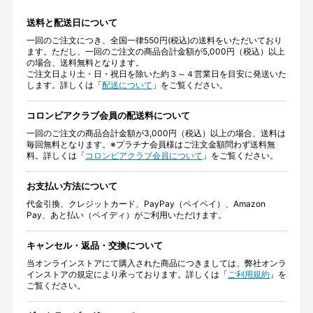
送料と配送日について
一回のご注文につき、全国一律550円(税込)の送料をいただいており
ます。ただし、一回のご注文の商品合計金額が5,000円（税込）以上
の場合、送料無料となります。
ご注文日より土・日・祝日を除いた約３～４営業日を目安に発送いた
します。詳しくは「
配送について
」をご覧ください。
コロンビアクラブ会員の配送料について
一回のご注文の商品合計金額が3,000円（税込）以上の場合、送料は
毎回無料となります。※プラチナ会員様はご注文金額問わず送料無
料。詳しくは「
コロンビアクラブ会員について
」をご覧ください。
お支払い方法について
代金引換、クレジットカード、PayPay（ペイペイ）、Amazon
Pay、あと払い（ペイディ）がご利用いただけます。
キャンセル・返品・交換について
当オンラインストアにて購入された商品につきましては、弊社オンラ
インストアの規定により承っております。詳しくは「
ご利用規約
」を
ご覧ください。