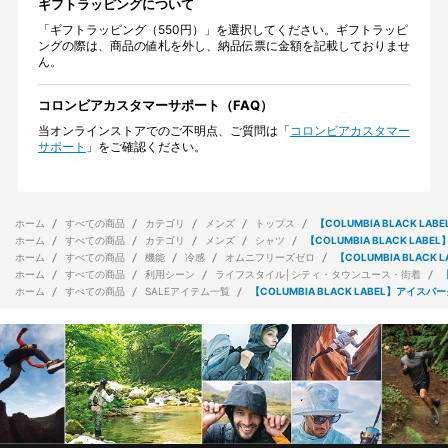
ギフトラッピングについて
「ギフトラッピング（550円）」を選択してください。ギフトラッピ
ングの際は、商品の値札を外し、納品伝票に金額を記載しておりませ
ん。
コロンビアカスタマーサポート（FAQ）
当オンラインストアでのご不明点、ご質問は「
コロンビアカスタマー
サポート
」をご確認ください。
ホーム
すべての商品
カテゴリ
メンズ
トップス
【COLUMBIA BLACK 
ホーム
すべての商品
カテゴリ
メンズ
シャツ
【COLUMBIA BLACK L
ホーム
すべての商品
機能
冷感
オムニフリーズゼロ
【COLUMBIA BLA
ホーム
すべての商品
利用シーン
ライフスタイル│シティ・タウンユース・街着
ホーム
すべての商品
SALEアイテム一覧
【COLUMBIA BLACK LABEL】ア