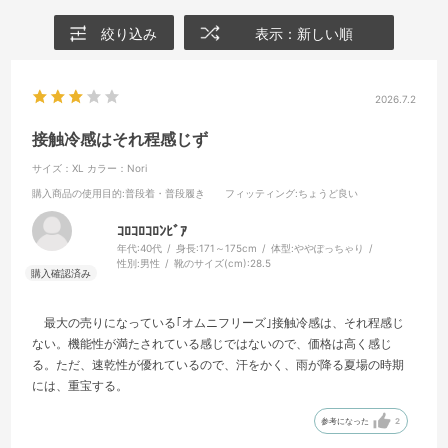
絞り込み
表示：新しい順
2026.7.2
接触冷感はそれ程感じず
サイズ：XL
カラー：Nori
購入商品の使用目的
:普段着・普段履き
フィッティング
:ちょうど良い
ｺﾛｺﾛｺﾛﾝﾋﾞｱ
年代:
40代
身長:
171～175cm
体型:
ややぽっちゃり
性別:
男性
靴のサイズ(cm):
28.5
最大の売りになっている｢オムニフリーズ｣接触冷感は、それ程感じ
ない。機能性が満たされている感じではないので、価格は高く感じ
る。ただ、速乾性が優れているので、汗をかく、雨が降る夏場の時期
には、重宝する。
参考になった
2