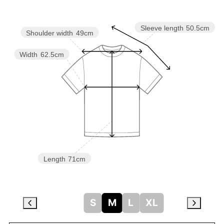
Sleeve length
50.5cm
Shoulder width
49cm
Width
62.5cm
Length
71cm
S
M
L
XL