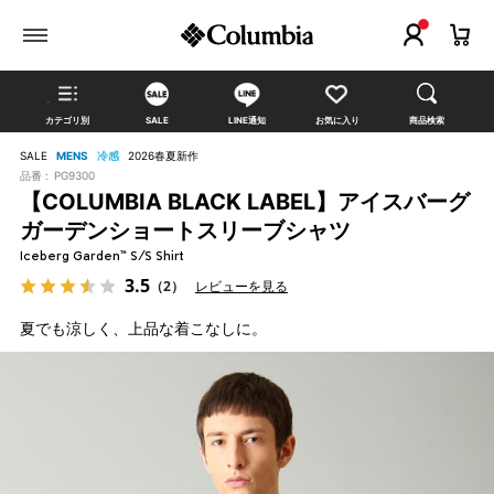
カテゴリ別
SALE
LINE通知
お気に入り
商品検索
SALE
MENS
冷感
2026春夏新作
品番 :
PG9300
【COLUMBIA BLACK LABEL】アイスバーグ
ガーデンショートスリーブシャツ
Iceberg Garden™ S/S Shirt
3.5
（2）
レビューを見る
夏でも涼しく、上品な着こなしに。