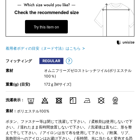
Check the recommended size
Try this item on
着用者ボディの目安（ヌード寸法）はこちら
フィッティング
REGULAR
素材
オムニフリーズゼロストレッチツイル(ポリエステル
100％)
重量(g) (目安)
172ｇ[Mサイズ]
洗濯表示：
素材：
ポリエステル100%
ボタン、ファスナー等は閉じて洗濯して下さい。 / 柔軟剤は使用しないで下
さい。 / 濡れたまま長時間放置しないで下さい。 / 洗濯後は直ちに、形を整
えて干して下さい。 / アイロンは当て布を使用して下さい。 / 附属、リブ、
装飾部分へのアイロンはお避け下さい。 / 長時間、光に当たると変色する恐