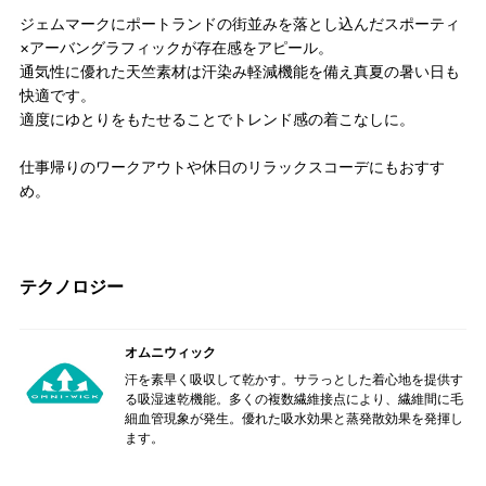
ジェムマークにポートランドの街並みを落とし込んだスポーティ
×アーバングラフィックが存在感をアピール。
通気性に優れた天竺素材は汗染み軽減機能を備え真夏の暑い日も
快適です。
適度にゆとりをもたせることでトレンド感の着こなしに。
仕事帰りのワークアウトや休日のリラックスコーデにもおすす
め。
テクノロジー
オムニウィック
汗を素早く吸収して乾かす。サラっとした着心地を提供す
る吸湿速乾機能。多くの複数繊維接点により、繊維間に毛
細血管現象が発生。優れた吸水効果と蒸発散効果を発揮し
ます。