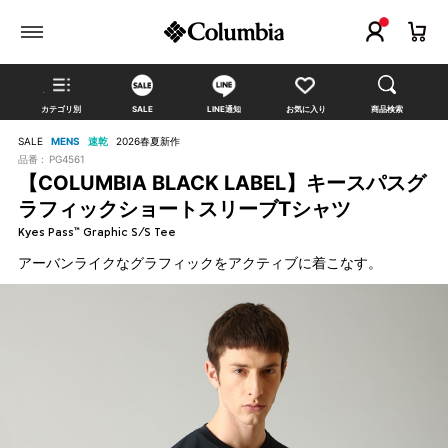
カテゴリ別
SALE
LINE通知
お気に入り
商品検索
SALE
MENS
速乾
2026春夏新作
品番 :
PG4561
【COLUMBIA BLACK LABEL】キースパスグ
ラフィックショートスリーブTシャツ
Kyes Pass™ Graphic S/S Tee
アーバンライクなグラフィックをアクティブに着こなす。