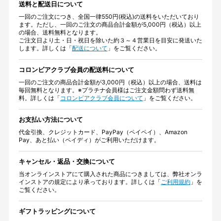
送料と配送日について
一回のご注文につき、全国一律550円(税込)の送料をいただいており
ます。ただし、一回のご注文の商品合計金額が5,000円（税込）以上
の場合、送料無料となります。
ご注文日より土・日・祝日を除いた約３～４営業日を目安に発送いた
します。詳しくは「
配送について
」をご覧ください。
コロンビアクラブ会員の配送料について
一回のご注文の商品合計金額が3,000円（税込）以上の場合、送料は
毎回無料となります。※プラチナ会員様はご注文金額問わず送料無
料。詳しくは「
コロンビアクラブ会員について
」をご覧ください。
お支払い方法について
代金引換、クレジットカード、PayPay（ペイペイ）、Amazon
Pay、あと払い（ペイディ）がご利用いただけます。
キャンセル・返品・交換について
当オンラインストアにて購入された商品につきましては、弊社オンラ
インストアの規定により承っております。詳しくは「
ご利用規約
」を
ご覧ください。
ギフトラッピングについて