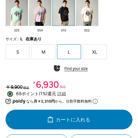
325
554
010
022
L
在庫あり
サイズ :
S
M
L
XL
Find your size
￥6,930
￥9,900
税込
税込
69ポイント(1%)還元
詳細
なら
月々2,310円
から。分割手数料無料
カートに入れる