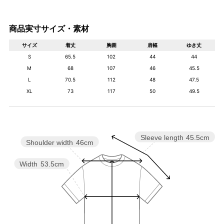
商品実寸サイズ・素材
サイズ
着丈
胸囲
肩幅
ゆき丈
S
65.5
102
44
44
M
68
107
46
45.5
L
70.5
112
48
47.5
XL
73
117
50
49.5
Sleeve length
45.5cm
Shoulder width
46cm
Width
53.5cm