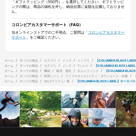
「ギフトラッピング（550円）」を選択してください。ギフトラッピ
ングの際は、商品の値札を外し、納品伝票に金額を記載しておりませ
ん。
コロンビアカスタマーサポート（FAQ）
当オンラインストアでのご不明点、ご質問は「
コロンビアカスタマー
サポート
」をご確認ください。
ホーム
すべての商品
カテゴリ
メンズ
トップス
【COLUMBIA BLACK 
ホーム
すべての商品
カテゴリ
メンズ
Tシャツ
【COLUMBIA BLACK 
ホーム
すべての商品
機能
吸湿・速乾
オムニウィック
【COLUMBIA BL
ホーム
すべての商品
利用シーン
ライフスタイル│シティ・タウンユース・街着
ホーム
すべての商品
SALEアイテム一覧
【COLUMBIA BLACK LABEL】キ