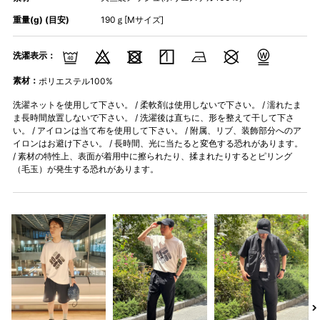
重量(g) (目安)
190ｇ[Mサイズ]
洗濯表示：
素材：
ポリエステル100%
洗濯ネットを使用して下さい。 / 柔軟剤は使用しないで下さい。 / 濡れたま
ま長時間放置しないで下さい。 / 洗濯後は直ちに、形を整えて干して下さ
い。 / アイロンは当て布を使用して下さい。 / 附属、リブ、装飾部分へのア
イロンはお避け下さい。 / 長時間、光に当たると変色する恐れがあります。
/ 素材の特性上、表面が着用中に擦られたり、揉まれたりするとピリング
（毛玉）が発生する恐れがあります。