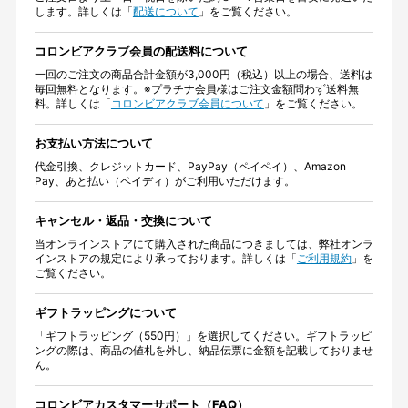
します。詳しくは「
配送について
」をご覧ください。
コロンビアクラブ会員の配送料について
一回のご注文の商品合計金額が3,000円（税込）以上の場合、送料は
毎回無料となります。※プラチナ会員様はご注文金額問わず送料無
料。詳しくは「
コロンビアクラブ会員について
」をご覧ください。
お支払い方法について
代金引換、クレジットカード、PayPay（ペイペイ）、Amazon
Pay、あと払い（ペイディ）がご利用いただけます。
キャンセル・返品・交換について
当オンラインストアにて購入された商品につきましては、弊社オンラ
インストアの規定により承っております。詳しくは「
ご利用規約
」を
ご覧ください。
ギフトラッピングについて
「ギフトラッピング（550円）」を選択してください。ギフトラッピ
ングの際は、商品の値札を外し、納品伝票に金額を記載しておりませ
ん。
コロンビアカスタマーサポート（FAQ）