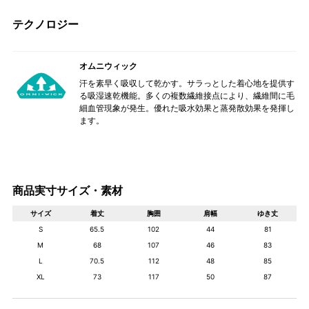
テクノロジー
オムニウィック
汗を素早く吸収して乾かす。サラっとした着心地を提供す
る吸湿速乾機能。多くの複数繊維接点により、繊維間に毛
細血管現象が発生。優れた吸水効果と蒸発散効果を発揮し
ます。
商品実寸サイズ・素材
サイズ
着丈
胸囲
肩幅
ゆき丈
S
65.5
102
44
81
M
68
107
46
83
L
70.5
112
48
85
XL
73
117
50
87