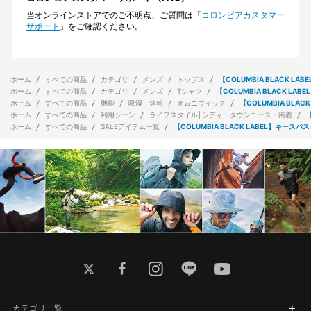
当オンラインストアでのご不明点、ご質問は「
コロンビアカスタマー
サポート
」をご確認ください。
ホーム
すべての商品
カテゴリ
メンズ
トップス
【COLUMBIA BLACK 
ホーム
すべての商品
カテゴリ
メンズ
Tシャツ
【COLUMBIA BLACK L
ホーム
すべての商品
機能
吸湿・速乾
オムニウィック
【COLUMBIA BL
ホーム
すべての商品
利用シーン
ライフスタイル│シティ・タウンユース・街着
ホーム
すべての商品
SALEアイテム一覧
【COLUMBIA BLACK LABEL】キー
twitter
facebook
instagram
line
youtube
カテゴリ一覧