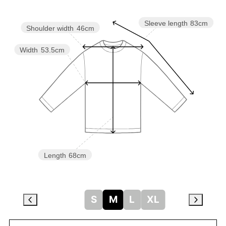
Sleeve length
83cm
Shoulder width
46cm
Width
53.5cm
Length
68cm
S
M
L
XL