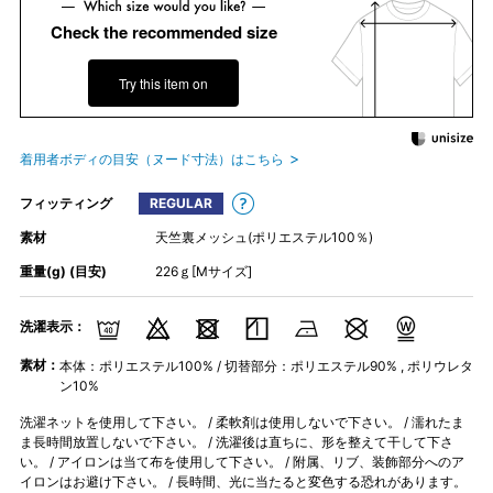
Check the recommended size
Try this item on
着用者ボディの目安（ヌード寸法）はこちら
フィッティング
REGULAR
素材
天竺裏メッシュ(ポリエステル100％)
重量(g) (目安)
226ｇ[Mサイズ]
洗濯表示：
素材：
本体：ポリエステル100% / 切替部分：ポリエステル90% , ポリウレタ
ン10%
洗濯ネットを使用して下さい。 / 柔軟剤は使用しないで下さい。 / 濡れたま
ま長時間放置しないで下さい。 / 洗濯後は直ちに、形を整えて干して下さ
い。 / アイロンは当て布を使用して下さい。 / 附属、リブ、装飾部分へのア
イロンはお避け下さい。 / 長時間、光に当たると変色する恐れがあります。