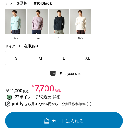
カラーを選択 :
010 Black
325
554
010
022
L
在庫あり
サイズ :
S
M
L
XL
Find your size
￥7,700
￥11,000
税込
税込
77ポイント(1%)還元
詳細
なら
月々2,566円
から。分割手数料無料
カートに入れる