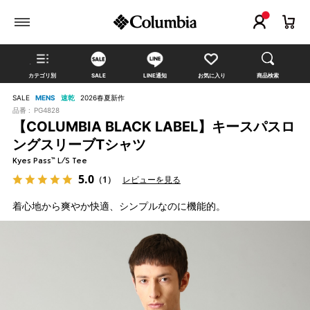
カテゴリ別
SALE
LINE通知
お気に入り
商品検索
SALE
MENS
速乾
2026春夏新作
品番 :
PG4828
【COLUMBIA BLACK LABEL】キースパスロ
ングスリーブTシャツ
Kyes Pass™ L/S Tee
5.0
（1）
レビューを見る
着心地から爽やか快適、シンプルなのに機能的。