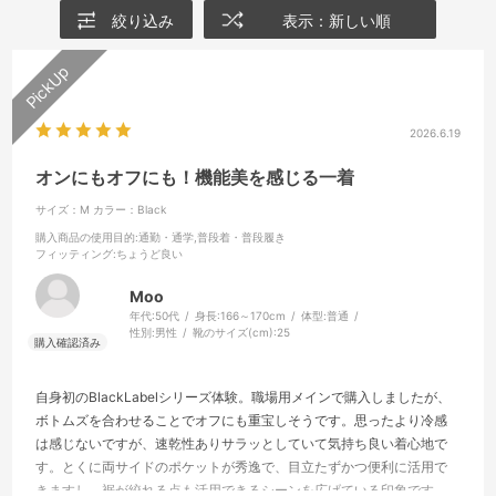
絞り込み
表示：新しい順
2026.6.19
オンにもオフにも！機能美を感じる一着
サイズ：M
カラー：Black
購入商品の使用目的
:通勤・通学,普段着・普段履き
フィッティング
:ちょうど良い
Moo
年代:
50代
身長:
166～170cm
体型:
普通
性別:
男性
靴のサイズ(cm):
25
自身初のBlackLabelシリーズ体験。職場用メインで購入しましたが、
ボトムズを合わせることでオフにも重宝しそうです。思ったより冷感
は感じないですが、速乾性ありサラッとしていて気持ち良い着心地で
す。とくに両サイドのポケットが秀逸で、目立たずかつ便利に活用で
きますし、裾が絞れる点も活用できるシーンを広げている印象です。