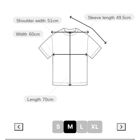
Sleeve length
49.5cm
Shoulder width
51cm
Width
60cm
Length
70cm
S
M
L
XL