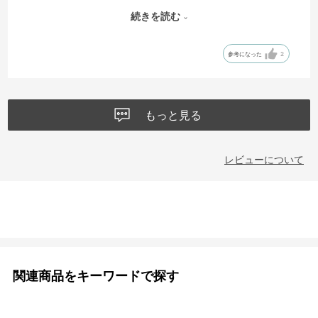
正に機能美！大変気に入ってます。
続きを読む
身長170センチ、胸囲は98センチですが、Mサイズで程よくゆとりを感
参考になった
2
じるサイズ感です。
もっと見る
レビューについて
関連商品をキーワードで探す