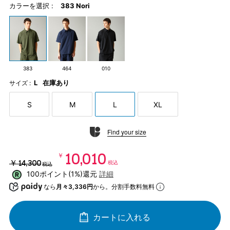
カラーを選択 :
383 Nori
383
464
010
L
在庫あり
サイズ :
S
M
L
XL
Find your size
￥10,010
￥14,300
税込
税込
100ポイント(1%)還元
詳細
なら
月々3,336円
から。分割手数料無料
カートに入れる