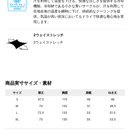
汗を利用して温度を下げる。快適な涼しさを提供する冷却
機能。冷却材である小さな青いサークルが、汗を利用して
生地全体の温度を瞬時に下げ、持続的なクーリングを提
供。気温が高い状況においてもドライで快適な着心地を実
現します。
2ウェイストレッチ
2ウェイストレッチ
商品実寸サイズ・素材
サイズ
着丈
胸囲
肩幅
ゆき丈
S
67.5
115
49
48
M
70
120
51
49.5
L
72.5
125
53
51.5
XL
75
130
55
53.5