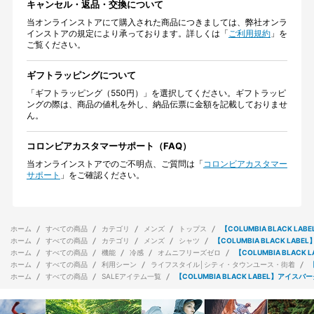
キャンセル・返品・交換について
当オンラインストアにて購入された商品につきましては、弊社オンラ
インストアの規定により承っております。詳しくは「
ご利用規約
」を
ご覧ください。
ギフトラッピングについて
「ギフトラッピング（550円）」を選択してください。ギフトラッピ
ングの際は、商品の値札を外し、納品伝票に金額を記載しておりませ
ん。
コロンビアカスタマーサポート（FAQ）
当オンラインストアでのご不明点、ご質問は「
コロンビアカスタマー
サポート
」をご確認ください。
ホーム
すべての商品
カテゴリ
メンズ
トップス
【COLUMBIA BLACK
ホーム
すべての商品
カテゴリ
メンズ
シャツ
【COLUMBIA BLACK L
ホーム
すべての商品
機能
冷感
オムニフリーズゼロ
【COLUMBIA BLA
ホーム
すべての商品
利用シーン
ライフスタイル│シティ・タウンユース・街着
ホーム
すべての商品
SALEアイテム一覧
【COLUMBIA BLACK LABEL】ア