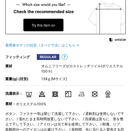
Check the recommended size
Try this item on
着用者ボディの目安（ヌード寸法）はこちら
フィッティング
REGULAR
素材
オムニフリーズゼロストレッチツイル(ポリエステル
100％)
重量(g) (目安)
138ｇ[Mサイズ]
洗濯表示：
素材：
ポリエステル100%
ボタン、ファスナー等は閉じて洗濯して下さい。 / 柔軟剤は使用しないで下
さい。 / 濡れたまま長時間放置しないで下さい。 / 洗濯後は直ちに、形を整
えて干して下さい。 / アイロンは当て布を使用して下さい。 / 附属、リブ、
装飾部分へのアイロンはお避け下さい。 / 長時間、光に当たると変色する恐