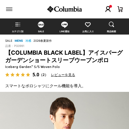
カテゴリ別
SALE
LINE通知
お気に入り
商品検索
SALE
MENS
冷感
2026春夏新作
品番 :
PG0991
【COLUMBIA BLACK LABEL】アイスバーグ
ガーデンショートスリーブウーブンポロ
Iceberg Garden™ S/S Woven Polo
5.0
（2）
レビューを見る
スマートなポロシャツにクール機能を導入。