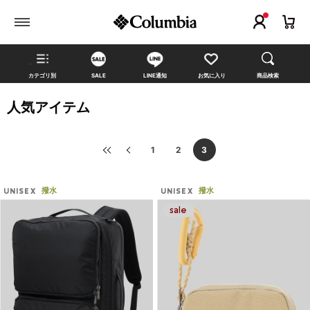
カテゴリ別
SALE
LINE通知
お気に入り
商品検索
人気アイテム
1
2
3
撥水
撥水
UNISEX
UNISEX