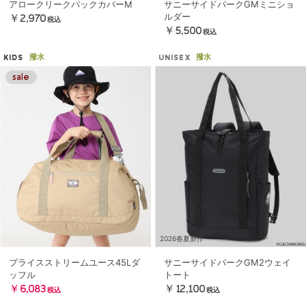
アロークリークパックカバーM
サニーサイドパークGMミニショ
ルダー
￥2,970
税込
￥5,500
税込
撥水
撥水
KIDS
UNISEX
2026春夏新作
プライスストリームユース45Lダ
サニーサイドパークGM2ウェイ
ッフル
トート
￥6,083
￥12,100
税込
税込