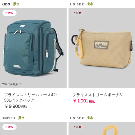
撥水
撥水
KIDS
UNISEX
2026秋冬新作
プライスストリームユース42-
プライスストリームポーチS
50Lバックパック
￥1,001
税込
￥9,900
税込
撥水
撥水
UNISEX
UNISEX