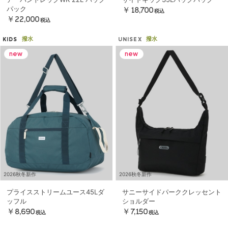
パック
￥18,700
税込
￥22,000
税込
撥水
撥水
KIDS
UNISEX
2026秋冬新作
2026秋冬新作
プライスストリームユース45Lダ
サニーサイドパーククレッセント
ッフル
ショルダー
￥8,690
￥7,150
税込
税込