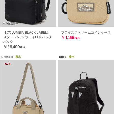
2026春夏新作
【COLUMBIA BLACK LABEL】
プライスストリームコインケース
スターレンジ3ウェイBLK バック
￥1,155
税込
パック
￥26,400
税込
撥水
撥水
UNISEX
KIDS