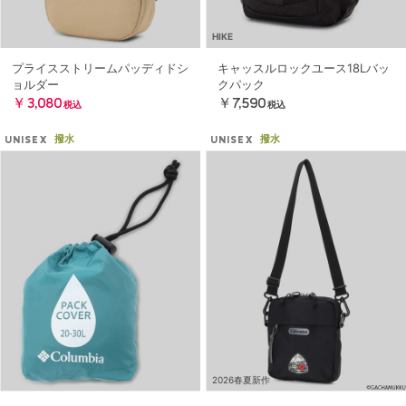
HIKE
プライスストリームパッディドシ
キャッスルロックユース18Lバッ
ョルダー
クパック
￥3,080
￥7,590
税込
税込
撥水
撥水
UNISEX
UNISEX
2026春夏新作