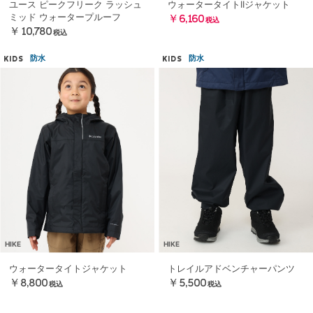
ユース ピークフリーク ラッシュ
ウォータータイトIIジャケット
ミッド ウォータープルーフ
￥6,160
税込
￥10,780
税込
防水
防水
KIDS
KIDS
HIKE
HIKE
ウォータータイトジャケット
トレイルアドベンチャーパンツ
￥8,800
￥5,500
税込
税込