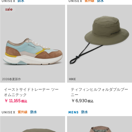
防水
紫外線
防水
UNISEX
UNISEX
2026春夏新作
HIKE
イーストサイドトレーナー ツー
ティフィンヒルフォルダブルブー
オムニテック
ニー
￥11,165
￥6,930
税込
税込
紫外線
防水
防水
UNISEX
MENS