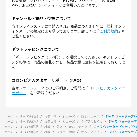
代金引換、クレジットカード、PayPay（ペイペイ）、Amazon
Pay、あと払い（ペイディ）がご利用いただけます。
キャンセル・返品・交換について
当オンラインストアにて購入された商品につきましては、弊社オンラ
インストアの規定により承っております。詳しくは「
ご利用規約
」を
ご覧ください。
ギフトラッピングについて
「ギフトラッピング（550円）」を選択してください。ギフトラッピ
ングの際は、商品の値札を外し、納品伝票に金額を記載しておりませ
ん。
コロンビアカスタマーサポート（FAQ）
当オンラインストアでのご不明点、ご質問は「
コロンビアカスタマー
サポート
」をご確認ください。
ホーム
すべての商品
カテゴリ
シューズ
防水シューズ
ジャワ ウォータープル
ホーム
すべての商品
カテゴリ
シューズ
ライフスタイル
ジャワ ウォータープ
ホーム
すべての商品
機能
防水
オムニテック
ジャワ ウォータープルーフ(ウ
ホーム
すべての商品
機能
シューズ機能
オムニグリップ
ジャワ ウォータープ