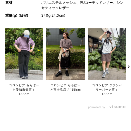
素材
ポリエステルメッシュ、PUコーテッドレザー、シン
セティックレザー
重量(g) (目安)
340g(24.0cm)
コロンビア ららぽー
コロンビア ららぽー
コロンビア グランベ
と愛知東郷店
と富士見店
155cm
リーパーク店
155cm
155cm
powered by