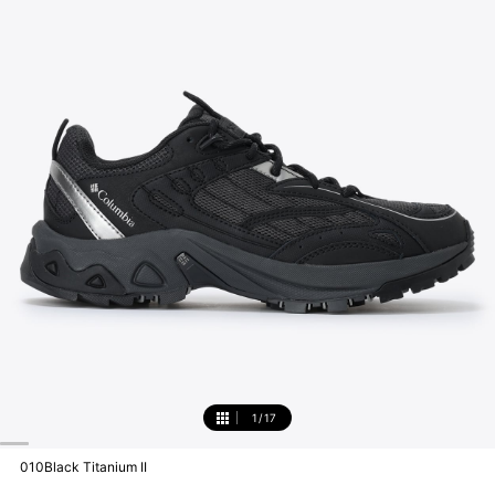
1
/
17
1
010Black Titanium II