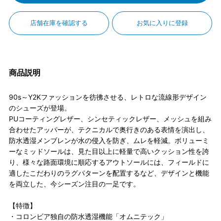
店舗在庫を確認する
お気に入りに登録
商品説明
90s～Y2Kファッションを彷彿させる、レトロな流線形デザイン
のシューズが登場。
PUコーティングレザー、シンセティックレザー、メッシュを組み
合わせたアッパーが、テクニカルで奥行きのある表情を演出し、
防水透湿メンブレンが水の侵入を防ぎ、ムレを軽減。ボリューミ
ーなミッドソールは、見た目以上に軽量で高いクッション性を誇
り、様々な路面環境に順応するアウトソールには、フィールドに
適したこだわりのラグパターンを配置するなど、デザインと機能
を両立した、今シーズン注目の一足です。
【特徴】
・コロンビア独自の防水透湿機能「オムニテック」