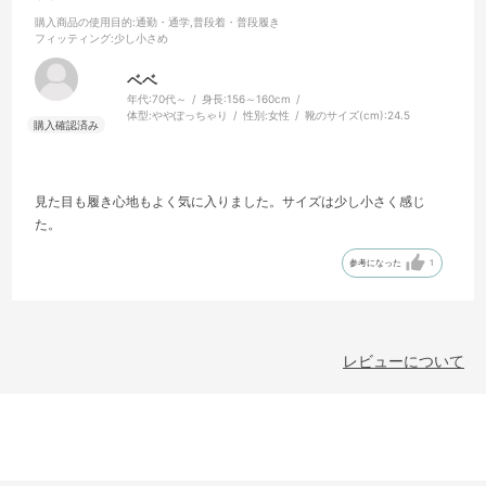
購入商品の使用目的
:通勤・通学,普段着・普段履き
フィッティング
:少し小さめ
ベベ
年代:
70代～
身長:
156～160cm
体型:
ややぽっちゃり
性別:
女性
靴のサイズ(cm):
24.5
見た目も履き心地もよく気に入りました。サイズは少し小さく感じ
た。
参考になった
1
レビューについて