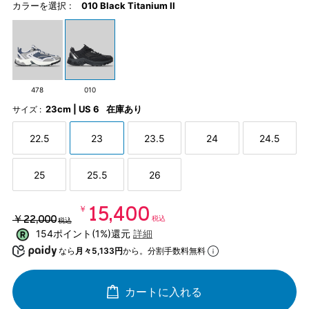
カラーを選択 :
010 Black Titanium II
478
010
23cm | US 6
在庫あり
サイズ :
22.5
23
23.5
24
24.5
25
25.5
26
￥15,400
￥22,000
税込
税込
154ポイント(1%)還元
詳細
なら
月々5,133円
から。分割手数料無料
カートに入れる