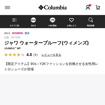
カテゴリ別
SALE
LINE通知
お気に入り
商品検索
SALE
WOMENS
防水
品番 :
BL7334
ジャワ ウォータープルーフ(ウィメンズ)
JAAWAA™ WP
4.0
（1）
レビューを見る
【限定アイテム】90s～Y2Kファッションを彷彿させる女性用レ
トロシューズが登場