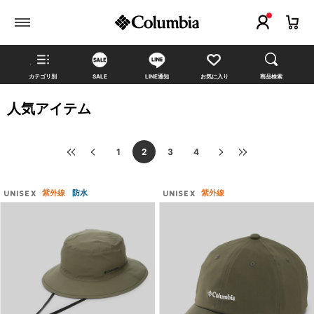
カテゴリ別
SALE
LINE通知
お気に入り
商品検索
人気アイテム
1
2
3
4
紫外線
防水
紫外線
UNISEX
UNISEX