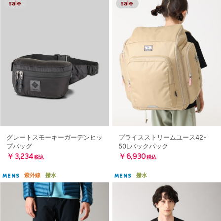
グレートスモーキーガーデンヒッ
プライスストリームユース42-
プバッグ
50Lバックパック
￥3,234
￥6,930
税込
税込
紫外線
撥水
撥水
MENS
MENS