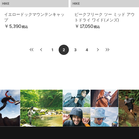
HIKE
HIKE
イエロードックマウンテンキャッ
ピークフリーク ツー ミッド アウ
プ
トドライ ワイド(メンズ)
￥5,390
￥17,050
税込
税込
1
2
3
4