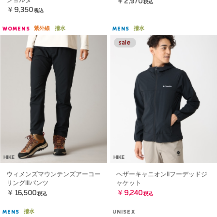
￥2,970
税込
￥9,350
税込
紫外線
撥水
撥水
WOMENS
MENS
HIKE
HIKE
ウィメンズマウンテンズアーコー
ヘザーキャニオンIIフーデッドジ
リングIIIパンツ
ャケット
￥16,500
￥9,240
税込
税込
撥水
MENS
UNISEX