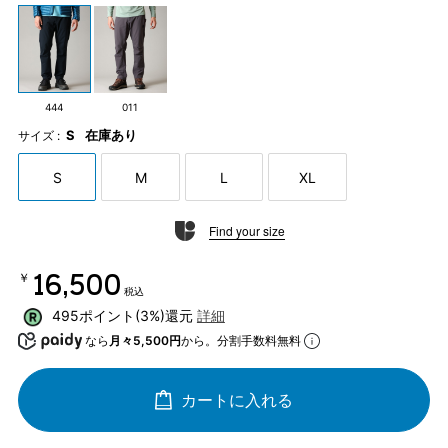
444
011
S
在庫あり
サイズ :
S
M
L
XL
Find your size
￥16,500
税込
495ポイント(3%)還元
詳細
なら
月々5,500円
から。分割手数料無料
カートに入れる