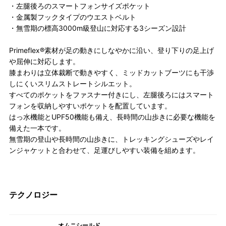
・左腿後ろのスマートフォンサイズポケット
・金属製フックタイプのウエストベルト
・無雪期の標高3000m級登山に対応する3シーズン設計
Primeflex®素材が足の動きにしなやかに沿い、登り下りの足上げ
や屈伸に対応します。
膝まわりは立体裁断で動きやすく、ミッドカットブーツにも干渉
しにくいスリムストレートシルエット。
すべてのポケットをファスナー付きにし、左腿後ろにはスマート
フォンを収納しやすいポケットを配置しています。
はっ水機能とUPF50機能も備え、長時間の山歩きに必要な機能を
備えた一本です。
無雪期の登山や長時間の山歩きに、トレッキングシューズやレイ
ンジャケットと合わせて、足運びしやすい装備を組めます。
テクノロジー
オムニシールド