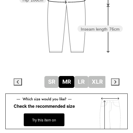
Hip
106cm
Inseam length
76cm
SR
MR
LR
XLR
Check the recommended size
Try this item on