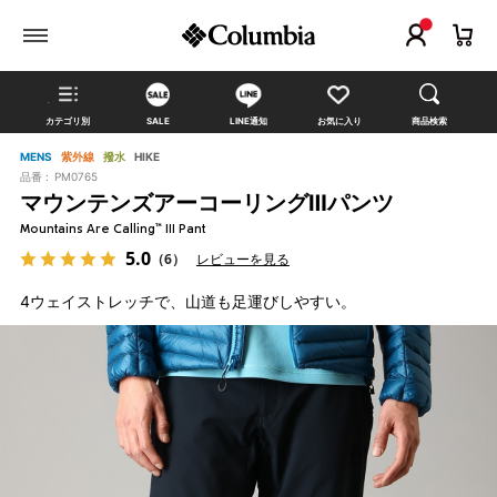
カテゴリ別
SALE
LINE通知
お気に入り
商品検索
MENS
紫外線
撥水
HIKE
品番 :
PM0765
マウンテンズアーコーリングⅢパンツ
Mountains Are Calling™ III Pant
5.0
（6）
レビューを見る
4ウェイストレッチで、山道も足運びしやすい。