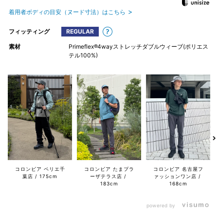
着用者ボディの目安（ヌード寸法）はこちら
フィッティング
REGULAR
素材
Primeflex®4wayストレッチダブルウィーブ(ポリエス
テル100%)
コロンビア ペリエ千
コロンビア たまプラ
コロンビア 名古屋フ
葉店
175cm
ーザテラス店
ァッションワン店
183cm
168cm
powered by