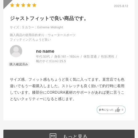
2025.8.12
ジャストフィットで良い商品です。
サイズ：S
カラー：Extreme Midnight
購入商品の使用目的
:釣り・ウォータースポーツ
フィッティング
:ちょうど良い
no name
年代:
50代
身長:
161～165cm
体型:
普通
性別:
男性
靴のサイズ(cm):
25.5
サイズ感、フィット感もちょうど良く気に入ってます。直営店でも色
違いでもう一着購入しました。ストレッチも良く効いて釣行時に着用
しています。膝部分にCORDURA素材のサポートがあれば更に言うこ
とないクォリティーになると感じます。
参考になった
9
もっと見る