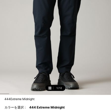
1
/
12
1
444Extreme Midnight
カラーを選択 :
444 Extreme Midnight