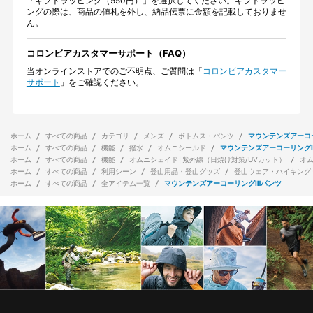
「ギフトラッピング（550円）」を選択してください。ギフトラッピ
ングの際は、商品の値札を外し、納品伝票に金額を記載しておりませ
ん。
コロンビアカスタマーサポート（FAQ）
当オンラインストアでのご不明点、ご質問は「
コロンビアカスタマー
サポート
」をご確認ください。
ホーム
すべての商品
カテゴリ
メンズ
ボトムス・パンツ
マウンテンズアーコ
ホーム
すべての商品
機能
撥水
オムニシールド
マウンテンズアーコーリング
ホーム
すべての商品
機能
オムニシェイド│紫外線（日焼け対策/UVカット）
オ
ホーム
すべての商品
利用シーン
登山用品・登山グッズ
登山ウェア・ハイキング
ホーム
すべての商品
全アイテム一覧
マウンテンズアーコーリングⅢパンツ