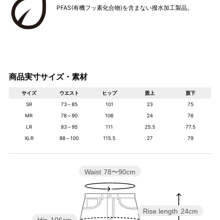
PFAS(有機フッ素化合物)を含まない撥水加工製品。
商品実寸サイズ・素材
サイズ
ウエスト
ヒップ
股上
股下
SR
73～85
101
23
75
MR
78～90
106
24
76
LR
83～95
111
25.5
77.5
XLR
88～100
115.5
27
79
Waist
78〜90cm
Rise length
24cm