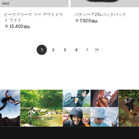
HIKE
ピークフリーク ツー アウトドラ
パナシーア25Lバックパック
イ ワイド
￥7,920
税込
￥15,400
税込
1
2
3
4