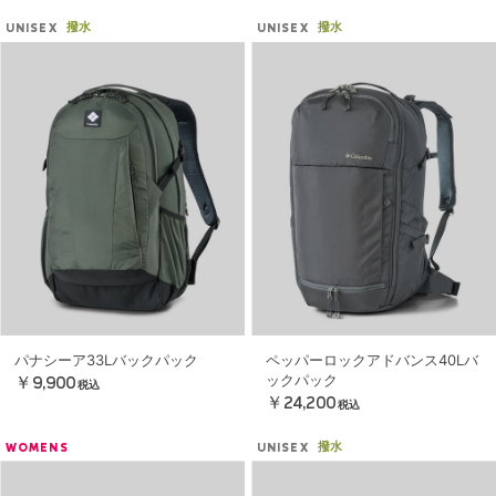
撥水
撥水
UNISEX
UNISEX
パナシーア33Lバックパック
ペッパーロックアドバンス40Lバ
ックパック
￥9,900
税込
￥24,200
税込
撥水
WOMENS
UNISEX