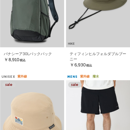
HIKE
パナシーア30Lバックパック
ティフィンヒルフォルダブルブー
ニー
￥8,910
税込
￥6,930
税込
紫外線
紫外線
撥水
UNISEX
MENS