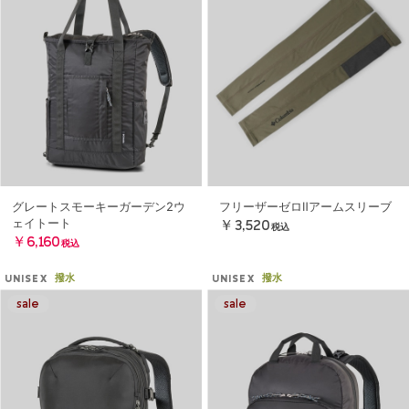
グレートスモーキーガーデン2ウ
フリーザーゼロⅡアームスリーブ
ェイトート
￥3,520
税込
￥6,160
税込
撥水
撥水
UNISEX
UNISEX