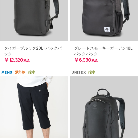
タイガーブルック20L+バックパ
グレートスモーキーガーデン18L
ック
バックパック
￥12,320
￥6,930
税込
税込
紫外線
撥水
撥水
MENS
UNISEX