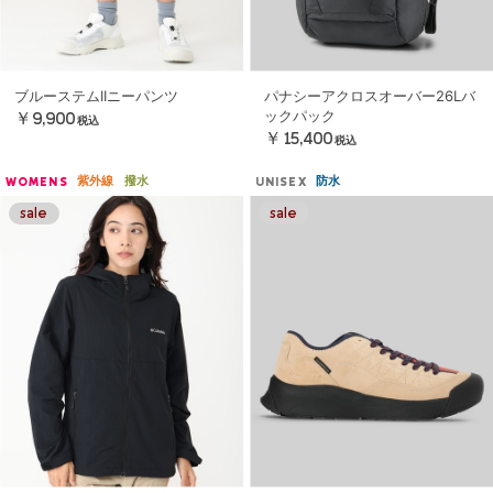
ブルーステムIIニーパンツ
パナシーアクロスオーバー26Lバ
ックパック
￥9,900
税込
￥15,400
税込
紫外線
撥水
防水
WOMENS
UNISEX