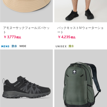
アモヌーサックフォールズバケッ
バックキャストIVウォーターショ
ト
ート
￥3,773
￥4,235
税込
税込
防水
WIDE
撥水
MENS
UNISEX