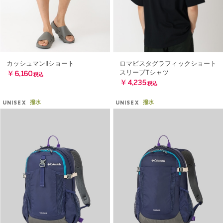
カッシュマンIIショート
ロマビスタグラフィックショート
スリーブTシャツ
￥6,160
税込
￥4,235
税込
撥水
撥水
UNISEX
UNISEX