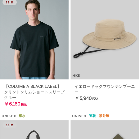
HIKE
【COLUMBIA BLACK LABEL】
イエロードックマウンテンブーニ
クリントンリムショートスリーブ
ー
クルー
￥5,940
税込
￥6,160
税込
撥水
速乾
紫外線
UNISEX
UNISEX