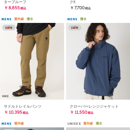
タープルーフ
クII
￥8,855
￥7,700
税込
税込
紫外線
撥水
撥水
MENS
MENS
HIKE
サドルトレイルパンツ
クローバーレンジジャケット
￥10,395
￥11,550
税込
税込
紫外線
紫外線
撥水
MENS
UNISEX