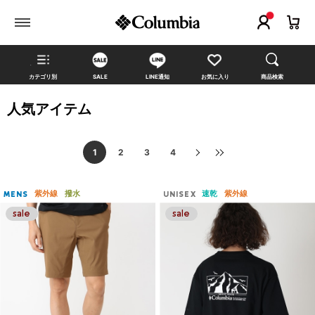
カテゴリ別
SALE
LINE通知
お気に入り
商品検索
人気アイテム
1
2
3
4
紫外線
撥水
速乾
紫外線
MENS
UNISEX