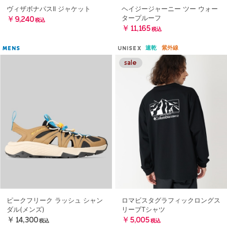
ヴィザボナパスII ジャケット
ヘイジージャーニー ツー ウォー
タープルーフ
￥9,240
税込
￥11,165
税込
速乾
紫外線
MENS
UNISEX
ピークフリーク ラッシュ シャン
ロマビスタグラフィックロングス
ダル(メンズ)
リーブTシャツ
￥14,300
￥5,005
税込
税込