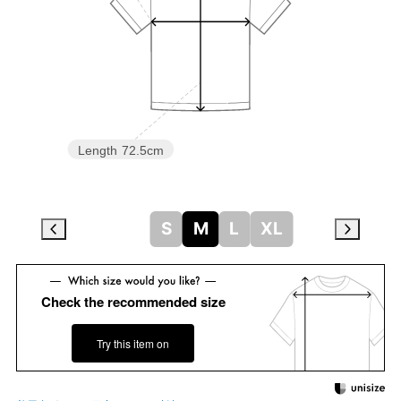
Length
72.5cm
S
M
L
XL
Check the recommended size
Try this item on