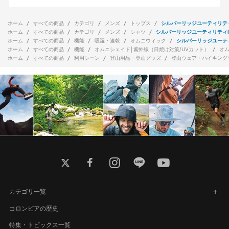
ホーム
すべての商品
カテゴリ
メンズ
トップス
シルバーリッジユーティリティ
ホーム
すべての商品
カテゴリ
メンズ
シャツ
シルバーリッジユーティリティI
ホーム
すべての商品
機能
吸湿・速乾
オムニウィック
シルバーリッジユーテ
ホーム
すべての商品
機能
オムニシェイド│紫外線（日焼け対策/UVカット）
オ
ホーム
すべての商品
利用シーン
登山用品・登山グッズ
登山ウェア・ハイキング
twitter
facebook
instagram
line
youtube
カテゴリ一覧
コロンビアの歴史
特集・トピックス一覧