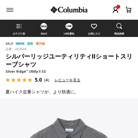
カテゴリ別
SALE
LINE通知
お気に入り
商品検索
SALE
MENS
速乾
紫外線
品番 :
AE3556
シルバーリッジユーティリティIIショートスリ
ーブシャツ
Silver Ridge™ Utility II SS
5.0
（4）
レビューを見る
夏ハイク定番シャツが、より快適に。