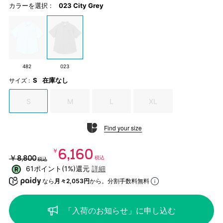
カラーを選択 :
023 City Grey
482
023
S
在庫なし
サイズ :
S
M
L
XL
Find your size
￥6,160
￥8,800
税込
税込
61ポイント(1%)還元
詳細
なら
月々2,053円
から。分割手数料無料
「入荷のお知らせ」に申し込む