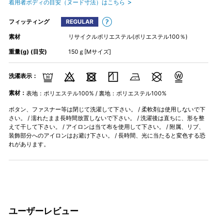
着用者ボディの目安（ヌード寸法）はこちら
フィッティング
REGULAR
素材
リサイクルポリエステル(ポリエステル100％)
重量(g) (目安)
150ｇ[Mサイズ]
洗濯表示：
素材：
表地：ポリエステル100% / 裏地：ポリエステル100%
ボタン、ファスナー等は閉じて洗濯して下さい。 / 柔軟剤は使用しないで下
さい。 / 濡れたまま長時間放置しないで下さい。 / 洗濯後は直ちに、形を整
えて干して下さい。 / アイロンは当て布を使用して下さい。 / 附属、リブ、
装飾部分へのアイロンはお避け下さい。 / 長時間、光に当たると変色する恐
れがあります。
ユーザーレビュー