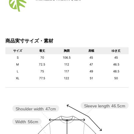
商品実寸サイズ・素材
サイズ
着丈
胸囲
肩幅
ゆき丈
S
70
106.5
45
45
M
72.5
112
47
46.5
L
75
117
49
48.5
XL
77.5
122
51
50
Sleeve length
46.5cm
Shoulder width
47cm
Width
56cm