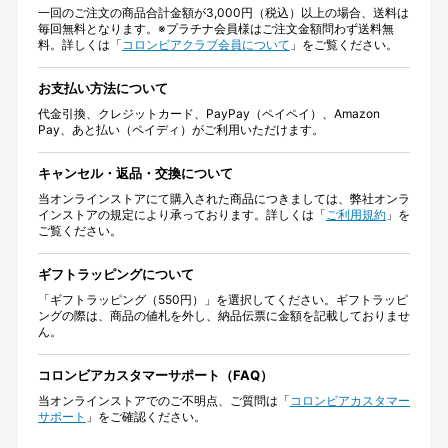
一回のご注文の商品合計金額が3,000円（税込）以上の場合、送料は
毎回無料となります。※プラチナ会員様はご注文金額問わず送料無
料。詳しくは「
コロンビアクラブ会員について
」をご覧ください。
お支払い方法について
代金引換、クレジットカード、PayPay（ペイペイ）、Amazon
Pay、あと払い（ペイディ）がご利用いただけます。
キャンセル・返品・交換について
当オンラインストアにて購入された商品につきましては、弊社オンラ
インストアの規定により承っております。詳しくは「
ご利用規約
」を
ご覧ください。
ギフトラッピングについて
「ギフトラッピング（550円）」を選択してください。ギフトラッピ
ングの際は、商品の値札を外し、納品伝票に金額を記載しておりませ
ん。
コロンビアカスタマーサポート（FAQ）
当オンラインストアでのご不明点、ご質問は「
コロンビアカスタマー
サポート
」をご確認ください。