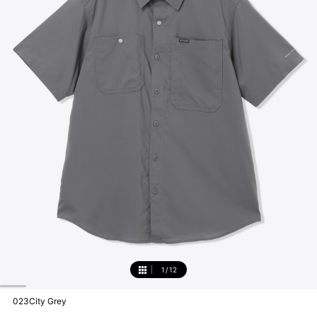
1
/
12
1
023City Grey