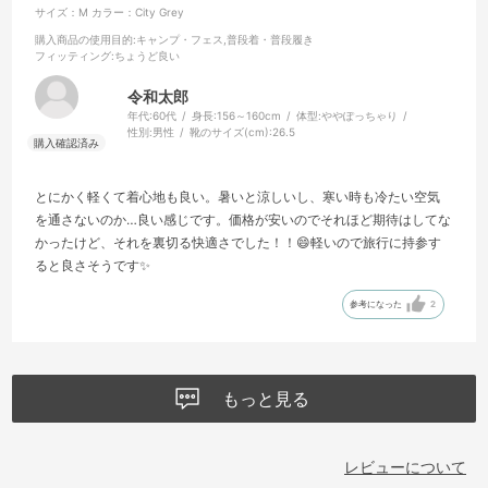
サイズ：M
カラー：City Grey
購入商品の使用目的
:キャンプ・フェス,普段着・普段履き
フィッティング
:ちょうど良い
令和太郎
年代:
60代
身長:
156～160cm
体型:
ややぽっちゃり
性別:
男性
靴のサイズ(cm):
26.5
とにかく軽くて着心地も良い。暑いと涼しいし、寒い時も冷たい空気
を通さないのか…良い感じです。価格が安いのでそれほど期待はしてな
かったけど、それを裏切る快適さでした！！😄軽いので旅行に持参す
ると良さそうです✨
参考になった
2
もっと見る
レビューについて