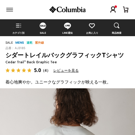
カテゴリ別
SALE
LINE通知
お気に入り
商品検索
SALE
MENS
速乾
紫外線
品番 :
AJ3185
シダートレイルバックグラフィックTシャツ
Cedar Trail™ Back Graphic Tee
5.0
（4）
レビューを見る
着心地爽やか。ユニークなグラフィックが映える一枚。