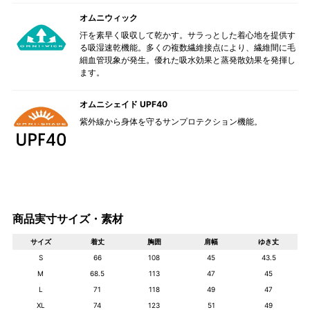
オムニウィック
汗を素早く吸収して乾かす。サラっとした着心地を提供す
る吸湿速乾機能。多くの複数繊維接点により、繊維間に毛
細血管現象が発生。優れた吸水効果と蒸発散効果を発揮し
ます。
オムニシェイド UPF40
紫外線から身体を守るサンプロテクション機能。
商品実寸サイズ・素材
サイズ
着丈
胸囲
肩幅
ゆき丈
S
66
108
45
43.5
M
68.5
113
47
45
L
71
118
49
47
XL
74
123
51
49