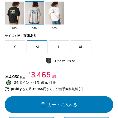
013
040
103
M
在庫あり
サイズ :
S
M
L
XL
Find your size
￥3,465
￥4,950
税込
税込
34ポイント(1%)還元
詳細
なら
月々1,155円
から。分割手数料無料
カートに入れる