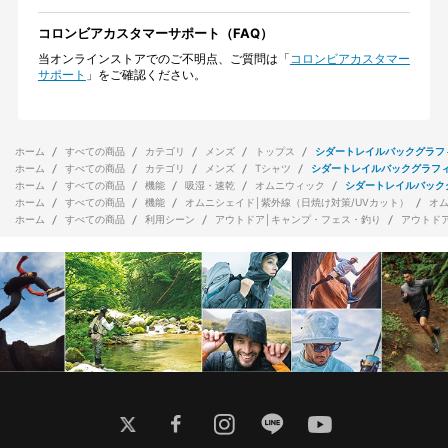
コロンビアカスタマーサポート（FAQ）
当オンラインストアでのご不明点、ご質問は「
コロンビアカスタマー
サポート
」をご確認ください。
ホーム
すべての商品
カテゴリ
メンズ
トップス
シダートレイルバックグラフ
ホーム
すべての商品
カテゴリ
メンズ
Tシャツ
シダートレイルバックグラフ
ホーム
すべての商品
機能
吸湿・速乾
オムニウィック
シダートレイルバック
ホーム
すべての商品
機能
オムニシェイド│紫外線（日焼け対策/UVカット）
オ
ホーム
すべての商品
利用シーン
アウトドア│キャンプ・フェス・釣り
アウトド
twitter
facebook
instagram
line
youtube