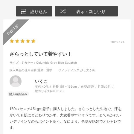
絞り込み
表示：新しい順
2026.7.24
さらっとしていて着やすい！
サイズ：S
カラー：Columbia Grey Ride Squatch
購入商品の使用目的
:通勤・通学
フィッティング
:少し大きめ
いくこ
年代:
40代
身長:
151～155cm
体型:
普通
性別:
女性
靴のサイズ(cm):
~23
160㎝センチ45kgの息子に購入しました。さらっとした生地で、汗を
かいても肌にまとわりつかず、大変着やすいそうです。とてもかわい
いデザインなのもポイント高く、なにより、色味が絶妙でオシャレで
す。