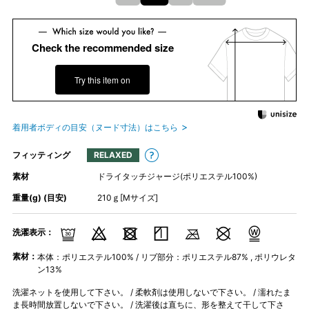
Check the recommended size
Try this item on
着用者ボディの目安（ヌード寸法）はこちら
フィッティング
RELAXED
素材
ドライタッチジャージ(ポリエステル100%)
重量(g) (目安)
210ｇ[Mサイズ]
洗濯表示：
素材：
本体：ポリエステル100% / リブ部分：ポリエステル87% , ポリウレタ
ン13%
洗濯ネットを使用して下さい。 / 柔軟剤は使用しないで下さい。 / 濡れたま
ま長時間放置しないで下さい。 / 洗濯後は直ちに、形を整えて干して下さ