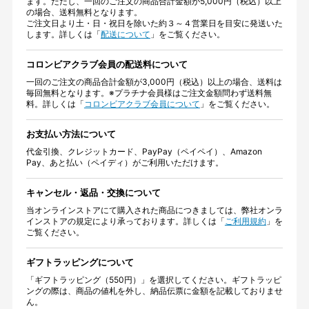
ます。ただし、一回のご注文の商品合計金額が5,000円（税込）以上
の場合、送料無料となります。
ご注文日より土・日・祝日を除いた約３～４営業日を目安に発送いた
します。詳しくは「
配送について
」をご覧ください。
コロンビアクラブ会員の配送料について
一回のご注文の商品合計金額が3,000円（税込）以上の場合、送料は
毎回無料となります。※プラチナ会員様はご注文金額問わず送料無
料。詳しくは「
コロンビアクラブ会員について
」をご覧ください。
お支払い方法について
代金引換、クレジットカード、PayPay（ペイペイ）、Amazon
Pay、あと払い（ペイディ）がご利用いただけます。
キャンセル・返品・交換について
当オンラインストアにて購入された商品につきましては、弊社オンラ
インストアの規定により承っております。詳しくは「
ご利用規約
」を
ご覧ください。
ギフトラッピングについて
「ギフトラッピング（550円）」を選択してください。ギフトラッピ
ングの際は、商品の値札を外し、納品伝票に金額を記載しておりませ
ん。