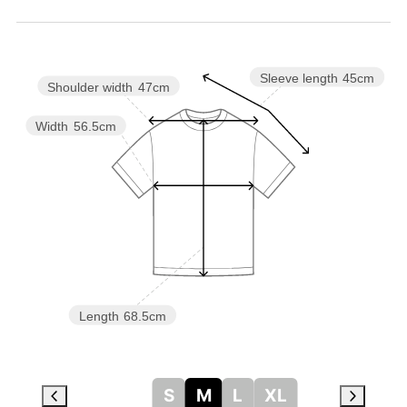
Sleeve length
45cm
Shoulder width
47cm
Width
56.5cm
Length
68.5cm
S
M
L
XL