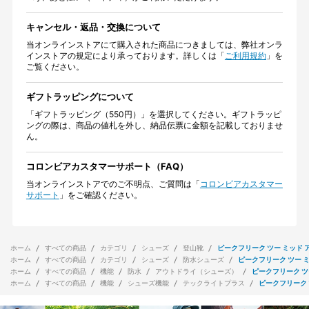
キャンセル・返品・交換について
当オンラインストアにて購入された商品につきましては、弊社オンラ
インストアの規定により承っております。詳しくは「
ご利用規約
」を
ご覧ください。
ギフトラッピングについて
「ギフトラッピング（550円）」を選択してください。ギフトラッピ
ングの際は、商品の値札を外し、納品伝票に金額を記載しておりませ
ん。
コロンビアカスタマーサポート（FAQ）
当オンラインストアでのご不明点、ご質問は「
コロンビアカスタマー
サポート
」をご確認ください。
ホーム
すべての商品
カテゴリ
シューズ
登山靴
ピークフリーク ツー ミッド 
ホーム
すべての商品
カテゴリ
シューズ
防水シューズ
ピークフリーク ツー 
ホーム
すべての商品
機能
防水
アウトドライ（シューズ）
ピークフリーク ツ
ホーム
すべての商品
機能
シューズ機能
テックライトプラス
ピークフリーク 