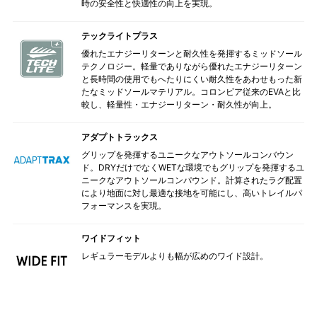
時の安全性と快適性の向上を実現。
テックライトプラス
優れたエナジーリターンと耐久性を発揮するミッドソール
テクノロジー。軽量でありながら優れたエナジーリターン
と長時間の使用でもへたりにくい耐久性をあわせもった新
たなミッドソールマテリアル。コロンビア従来のEVAと比
較し、軽量性・エナジーリターン・耐久性が向上。
アダプトトラックス
グリップを発揮するユニークなアウトソールコンバウン
ド。DRYだけでなくWETな環境でもグリップを発揮するユ
ニークなアウトソールコンパウンド。計算されたラグ配置
により地面に対し最適な接地を可能にし、高いトレイルパ
フォーマンスを実現。
ワイドフィット
レギュラーモデルよりも幅が広めのワイド設計。