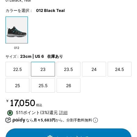
012Black, Teal
カラーを選択 :
012 Black Teal
012
23cm | US 6
在庫あり
サイズ :
22.5
23
23.5
24
24.5
25
25.5
26
￥17,050
税込
511ポイント(3%)還元
詳細
なら
月々5,683円
から。分割手数料無料