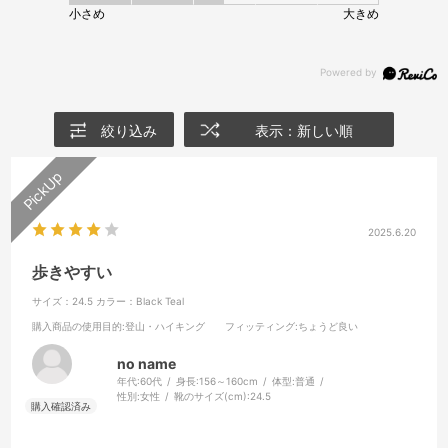
小さめ
大きめ
絞り込み
表示：新しい順
2025.6.20
歩きやすい
サイズ：24.5
カラー：Black Teal
購入商品の使用目的
:登山・ハイキング
フィッティング
:ちょうど良い
no name
年代:
60代
身長:
156～160cm
体型:
普通
性別:
女性
靴のサイズ(cm):
24.5