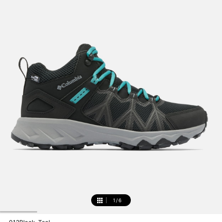
1
/
6
1