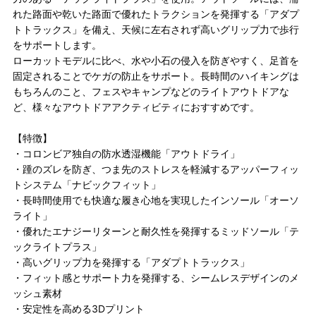
れた路面や乾いた路面で優れたトラクションを発揮する「アダプ
トトラックス」を備え、天候に左右されず高いグリップ力で歩行
をサポートします。
ローカットモデルに比べ、水や小石の侵入を防ぎやすく、足首を
固定されることでケガの防止をサポート。長時間のハイキングは
もちろんのこと、フェスやキャンプなどのライトアウトドアな
ど、様々なアウトドアアクティビティにおすすめです。
【特徴】
・コロンビア独自の防水透湿機能「アウトドライ」
・踵のズレを防ぎ、つま先のストレスを軽減するアッパーフィッ
トシステム「ナビックフィット」
・長時間使用でも快適な履き心地を実現したインソール「オーソ
ライト」
・優れたエナジーリターンと耐久性を発揮するミッドソール「テ
ックライトプラス」
・高いグリップ力を発揮する「アダプトトラックス」
・フィット感とサポート力を発揮する、シームレスデザインのメ
ッシュ素材
・安定性を高める3Dプリント