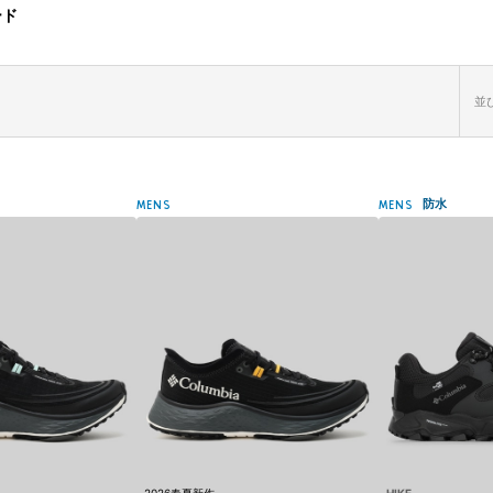
ード
並び
防水
MENS
MENS