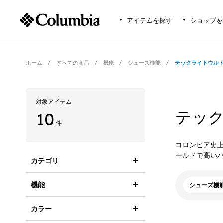
アイテムを探す
ショップを
ホーム
すべての商品
機能
シューズ機能
テックライトウル
対象アイテム
テッ
10
件
コロンビア史
ールドで高い
カテゴリ
機能
シューズ機
カラー