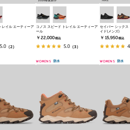
2026春夏新作
HIKE
トレイル エーティーア
コノス スピード トレイル エーティーア
セイバー シックス 
ール
イド(メンズ)
￥22,000
￥15,950
税込
税込
5.0
5.0
4
（2）
（3）
防水
防水
WOMENS
WOMENS