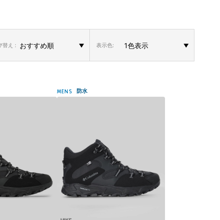
替え :
表示色:
防水
MENS