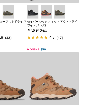
HIKE
ロー アウトドライ ワ
セイバー シックス ミッド アウトドライ
ワイド(メンズ)
￥16,940
税込
.8
4.8
（32）
（17）
防水
WOMENS