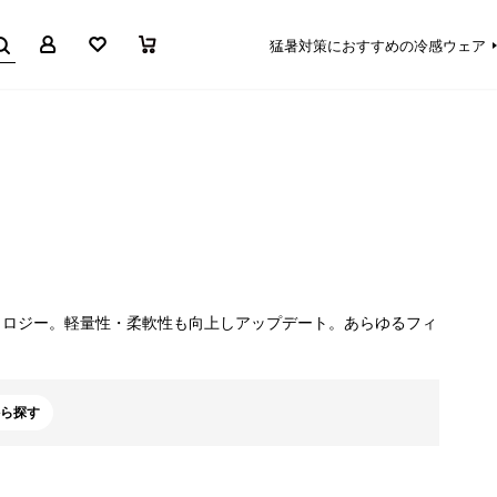
マイページ
お気に入り
買い物かご
猛暑対策におすすめの冷感ウェア
ノロジー。軽量性・柔軟性も向上しアップデート。あらゆるフィ
ら探す