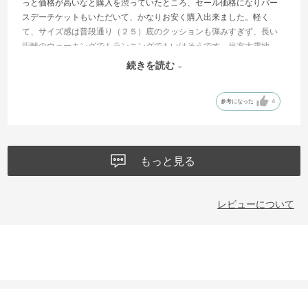
っと価格が高いなと購入を渋っていたところ、セール価格になりバー
スデーチケットもいただいて、かなりお安く購入出来ました。軽く
て、サイズ感は普段通り（２５）底のクッションも弾みすぎず、長い
距離のウォーキングでもランニングでもいけそうです。当方大雪地
方、まだ地面を実際に歩いていないのですが、雪が解けたら活躍して
続きを読む
くれることを期待しています。サイドのColombiaの文字ロゴが結構目
立つので、内側だったら良かったかなと思い。★－１としました。
参考になった
4
もっと見る
レビューについて