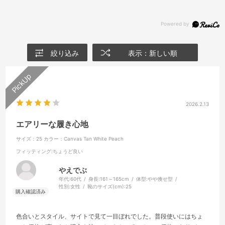
絞り込み
表示：新しい順
2026.2.13
エアリーな履き心地
サイズ：25
カラー：Canvas Tan White Peach
フィッティング
:ちょうど良い
やえでぶ
年代:
60代
身長:
161～165cm
体型:
やや痩せ型
性別:
女性
靴のサイズ(cm):
25
色合いとスタイル、サイトで見て一目ぼれでした。普段使いにはちょ