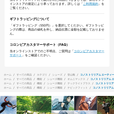
インストアの規定により承っております。詳しくは「
ご利用規約
」を
ご覧ください。
ギフトラッピングについて
「ギフトラッピング（550円）」を選択してください。ギフトラッピ
ングの際は、商品の値札を外し、納品伝票に金額を記載しておりませ
ん。
コロンビアカスタマーサポート（FAQ）
当オンラインストアでのご不明点、ご質問は「
コロンビアカスタマー
サポート
」をご確認ください。
ホーム
すべての商品
カテゴリ
シューズ
登山靴
コノス トリリアム エーティ
ホーム
すべての商品
機能
シューズ機能
オムニマックス
コノス トリリアム 
ホーム
すべての商品
機能
シューズ機能
テックライトプラス
コノス トリリア
ホーム
すべての商品
機能
シューズ機能
ナビックフィット
コノス トリリアム