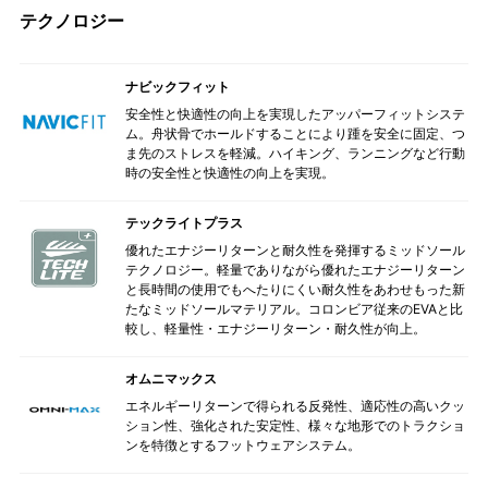
テクノロジー
ナビックフィット
安全性と快適性の向上を実現したアッパーフィットシステ
ム。舟状骨でホールドすることにより踵を安全に固定、つ
ま先のストレスを軽減。ハイキング、ランニングなど行動
時の安全性と快適性の向上を実現。
テックライトプラス
優れたエナジーリターンと耐久性を発揮するミッドソール
テクノロジー。軽量でありながら優れたエナジーリターン
と長時間の使用でもへたりにくい耐久性をあわせもった新
たなミッドソールマテリアル。コロンビア従来のEVAと比
較し、軽量性・エナジーリターン・耐久性が向上。
オムニマックス
エネルギーリターンで得られる反発性、適応性の高いクッ
ション性、強化された安定性、様々な地形でのトラクショ
ンを特徴とするフットウェアシステム。