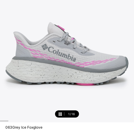
1
/
16
1
063Grey Ice Foxglove