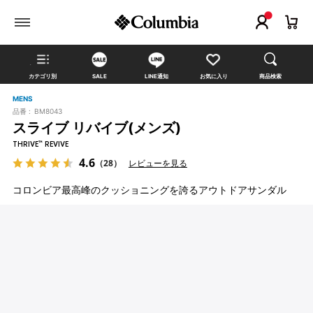
カテゴリ別
SALE
LINE通知
お気に入り
商品検索
MENS
品番 :
BM8043
スライブ リバイブ(メンズ)
THRIVE™ REVIVE
4.6
（28）
レビューを見る
コロンビア最高峰のクッショニングを誇るアウトドアサンダル