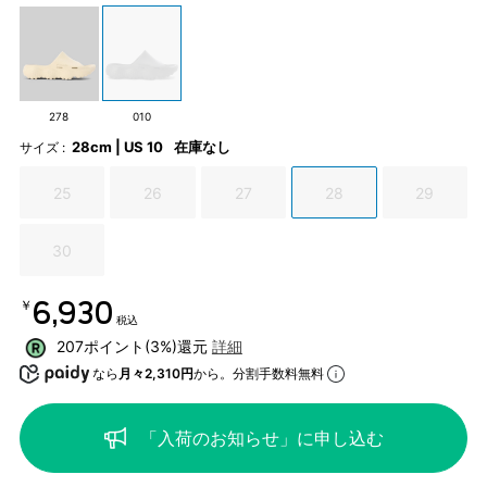
278
010
28cm | US 10
在庫なし
サイズ :
25
26
27
28
29
30
￥6,930
税込
207ポイント(3%)還元
詳細
なら
月々2,310円
から。分割手数料無料
「入荷のお知らせ」に申し込む