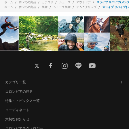
ホーム
すべての商品
カテゴリ
シューズ
アウトドア
スライブ リバイブ(メンズ
ホーム
すべての商品
機能
シューズ機能
オムニグリップ
スライブ リバイブ(
twitter
facebook
instagram
line
youtube
カテゴリ一覧
コロンビアの歴史
特集・トピックス一覧
コーディネート
大切なお知らせ
コロンビアテクノロジー