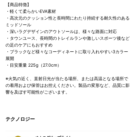
【商品特徴】
・軽くて柔らかいEVA素材
・高次元のクッション性と長時間にわたり持続する耐久性のある
ミッドソール
・深いラグデザインのアウトソールは、様々な路面に対応
・タウンユース、長時間のトレイルランや激しいスポーツ後など
の足のケアにもおすすめ
・ブラックなど様々なコーディネートに取り入れやすい3カラー
展開
・目安重量 225g（27.0cm）
※火気の近く、直射日光が当たる場所、または高温となる場所で
の着用および保管はお控えください。製品の変形など、品質に影
響を及ぼす可能性がございます。
テクノロジー