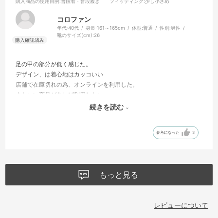
購入商品の使用目的
:普段着・普段履き
フィッティング
:少し小さめ
コロファン
年代:
40代
身長:
161～165cm
体型:
普通
性別:
男性
靴のサイズ(cm):
26
足の甲の部分が低く感じた。
デザイン、は着心地はカッコいい
店舗で在庫切れの為、オンラインを利用した。
またいい商品があれば利用したい
サイズと色などを増やして欲しい
続きを読む
在庫切れがくやしい
参考になった
3
もっと見る
レビューについて