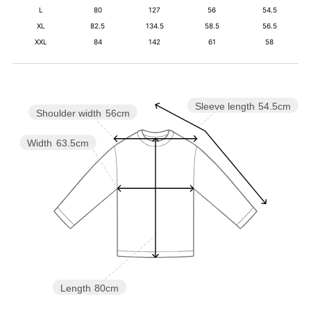
L
80
127
56
54.5
XL
82.5
134.5
58.5
56.5
XXL
84
142
61
58
Sleeve length
54.5cm
Shoulder width
56cm
Width
63.5cm
Length
80cm