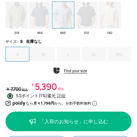
316
464
665
010
160
S
在庫なし
サイズ :
S
M
L
XL
XXL
Find your size
￥5,390
￥7,700
税込
税込
53ポイント(1%)還元
詳細
なら
月々1,796円
から。分割手数料無料
「入荷のお知らせ」に申し込む