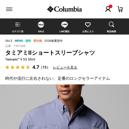
カテゴリ別
SALE
LINE通知
お気に入り
商品検索
SALE
MENS
速乾
紫外線
2026春夏新作
品番 :
FM7266
タミアミIIショートスリーブシャツ
Tamiami™ II SS Shirt
4.7
（15）
レビューを見る
時代や流行に左右されない、定番のロングセラーアイテム