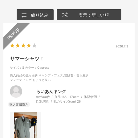
絞り込み
表示：新しい順
2026.7.3
サマーシャツ！
サイズ：S
カラー：Cypress
購入商品の使用目的
:キャンプ・フェス,普段着・普段履き
フィッティング
:ちょうど良い
らいあんキング
年代:
60代
身長:
166～170cm
体型:
普通
性別:
男性
靴のサイズ(cm):
26