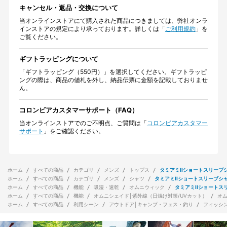
キャンセル・返品・交換について
当オンラインストアにて購入された商品につきましては、弊社オンラ
インストアの規定により承っております。詳しくは「
ご利用規約
」を
ご覧ください。
ギフトラッピングについて
「ギフトラッピング（550円）」を選択してください。ギフトラッピ
ングの際は、商品の値札を外し、納品伝票に金額を記載しておりませ
ん。
コロンビアカスタマーサポート（FAQ）
当オンラインストアでのご不明点、ご質問は「
コロンビアカスタマー
サポート
」をご確認ください。
ホーム
すべての商品
カテゴリ
メンズ
トップス
タミアミIIショートスリーブ
ホーム
すべての商品
カテゴリ
メンズ
シャツ
タミアミIIショートスリーブシ
ホーム
すべての商品
機能
吸湿・速乾
オムニウィック
タミアミIIショートス
ホーム
すべての商品
機能
オムニシェイド│紫外線（日焼け対策/UVカット）
オ
ホーム
すべての商品
利用シーン
アウトドア│キャンプ・フェス・釣り
フィッシ