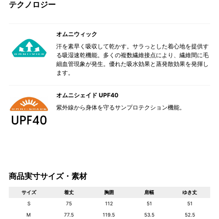
テクノロジー
オムニウィック
汗を素早く吸収して乾かす。サラっとした着心地を提供す
る吸湿速乾機能。多くの複数繊維接点により、繊維間に毛
細血管現象が発生。優れた吸水効果と蒸発散効果を発揮し
ます。
オムニシェイド UPF40
紫外線から身体を守るサンプロテクション機能。
商品実寸サイズ・素材
サイズ
着丈
胸囲
肩幅
ゆき丈
S
75
112
51
51
M
77.5
119.5
53.5
52.5