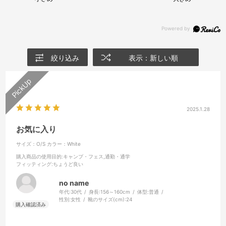
絞り込み
表示：新しい順
2025.1.28
お気に入り
サイズ：O/S
カラー：White
購入商品の使用目的
:キャンプ・フェス,通勤・通学
フィッティング
:ちょうど良い
no name
年代:
30代
身長:
156～160cm
体型:
普通
性別:
女性
靴のサイズ(cm):
24