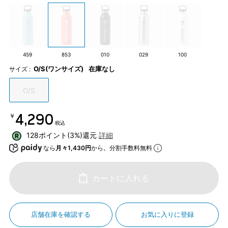
459
853
010
029
100
O/S(ワンサイズ)
在庫なし
サイズ :
O/S
￥4,290
税込
128ポイント(3%)還元
詳細
なら
月々1,430円
から。分割手数料無料
カートに入れる
店舗在庫を確認する
お気に入りに登録