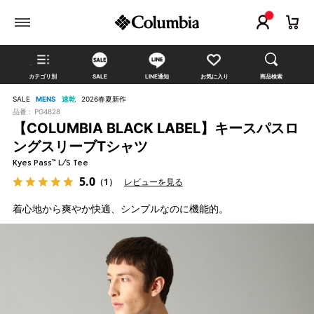
カテゴリ別
SALE
LINE通知
お気に入り
商品検索
SALE
MENS
速乾
2026春夏新作
品番 :
PG4828
【COLUMBIA BLACK LABEL】キースパスロ
ングスリーブTシャツ
Kyes Pass™ L/S Tee
5.0
（1）
レビューを見る
着心地から爽やか快適、シンプルなのに機能的。