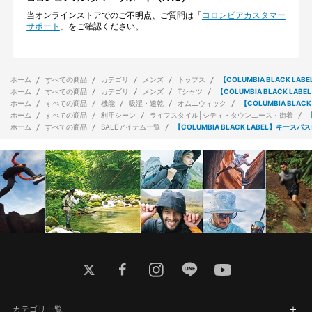
当オンラインストアでのご不明点、ご質問は「
コロンビアカスタマー
サポート
」をご確認ください。
ホーム
すべての商品
カテゴリ
メンズ
トップス
【COLUMBIA BLACK 
ホーム
すべての商品
カテゴリ
メンズ
Tシャツ
【COLUMBIA BLACK L
ホーム
すべての商品
機能
吸湿・速乾
オムニウィック
【COLUMBIA BL
ホーム
すべての商品
利用シーン
ライフスタイル│シティ・タウンユース・街着
ホーム
すべての商品
SALEアイテム一覧
【COLUMBIA BLACK LABEL】キー
twitter
facebook
instagram
line
youtube
カテゴリ一覧