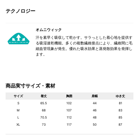
テクノロジー
オムニウィック
汗を素早く吸収して乾かす。サラっとした着心地を提供す
る吸湿速乾機能。多くの複数繊維接点により、繊維間に毛
細血管現象が発生。優れた吸水効果と蒸発散効果を発揮し
ます。
商品実寸サイズ・素材
サイズ
着丈
胸囲
肩幅
ゆき丈
S
65.5
102
44
81
M
68
107
46
83
L
70.5
112
48
85
XL
73
117
50
87