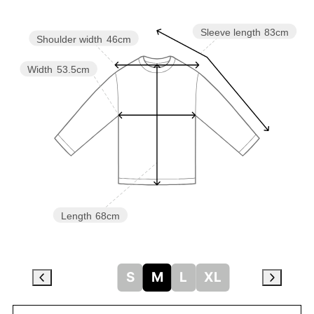
Sleeve length
83cm
Shoulder width
46cm
Width
53.5cm
Length
68cm
S
M
L
XL