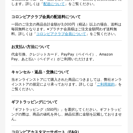
します。詳しくは「
配送について
」をご覧ください。
コロンビアクラブ会員の配送料について
一回のご注文の商品合計金額が3,000円（税込）以上の場合、送料は
毎回無料となります。※プラチナ会員様はご注文金額問わず送料無
料。詳しくは「
コロンビアクラブ会員について
」をご覧ください。
お支払い方法について
代金引換、クレジットカード、PayPay（ペイペイ）、Amazon
Pay、あと払い（ペイディ）がご利用いただけます。
キャンセル・返品・交換について
当オンラインストアにて購入された商品につきましては、弊社オンラ
インストアの規定により承っております。詳しくは「
ご利用規約
」を
ご覧ください。
ギフトラッピングについて
「ギフトラッピング（550円）」を選択してください。ギフトラッピ
ングの際は、商品の値札を外し、納品伝票に金額を記載しておりませ
ん。
コロンビアカスタマーサポート（FAQ）