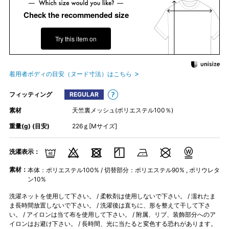
Check the recommended size
Try this item on
着用者ボディの目安（ヌード寸法）はこちら
フィッティング
REGULAR
素材
天竺裏メッシュ(ポリエステル100％)
重量(g) (目安)
226ｇ[Mサイズ]
洗濯表示：
素材：
本体：ポリエステル100% / 切替部分：ポリエステル90% , ポリウレタ
ン10%
洗濯ネットを使用して下さい。 / 柔軟剤は使用しないで下さい。 / 濡れたま
ま長時間放置しないで下さい。 / 洗濯後は直ちに、形を整えて干して下さ
い。 / アイロンは当て布を使用して下さい。 / 附属、リブ、装飾部分へのア
イロンはお避け下さい。 / 長時間、光に当たると変色する恐れがあります。