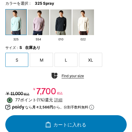
カラーを選択 :
325 Spray
325
554
010
022
S
在庫あり
サイズ :
S
M
L
XL
Find your size
￥7,700
￥11,000
税込
税込
77ポイント(1%)還元
詳細
なら
月々2,566円
から。分割手数料無料
カートに入れる