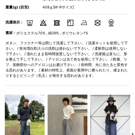
重量(g) (目安)
408ｇ[M-Rサイズ]
洗濯表示：
素材：
ポリエステル70% , 綿29% , ポリウレタン1%
ボタン、ファスナー等は閉じて洗濯して下さい。 / 洗濯ネットを使用して下
さい。 / 蛍光増白剤入りの洗剤は使わないで下さい。 / 柔軟剤は使用しない
で下さい。 / 濡れたまま長時間放置しないで下さい。 / 洗濯後は直ちに、形
を整えて干して下さい。 / アイロンは当て布を使用して下さい。 / 附属、リ
ブ、装飾部分へのアイロンはお避け下さい。 / 長時間、光に当たると変色す
る恐れがあります。 / 素材の特性上、表面が着用中に擦られたり、揉まれた
りするとピリング（毛玉）が発生する恐れがあります。