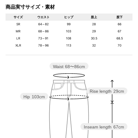
商品実寸サイズ・素材
サイズ
ウエスト
ヒップ
股上
股下
SR
64～82
99
28
66
MR
68～86
103
29
67
LR
73～91
108
30.5
68.5
XLR
78～96
113
32
70
Waist
68〜86cm
Rise length
29cm
Hip
103cm
Inseam length
67cm