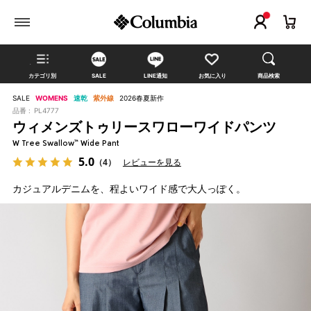
カテゴリ別
SALE
LINE通知
お気に入り
商品検索
SALE
WOMENS
速乾
紫外線
2026春夏新作
品番 :
PL4777
ウィメンズトゥリースワローワイドパンツ
W Tree Swallow™ Wide Pant
5.0
（4）
レビューを見る
カジュアルデニムを、程よいワイド感で大人っぽく。