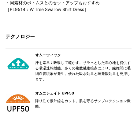
・同素材のボトムスとのセットアップもおすすめ
［PL9514：W Tree Swallow Shirt Dress］
テクノロジー
オムニウィック
汗を素早く吸収して乾かす。サラっとした着心地を提供す
る吸湿速乾機能。多くの複数繊維接点により、繊維間に毛
細血管現象が発生。優れた吸水効果と蒸発散効果を発揮し
ます。
オムニシェイド UPF50
降り注ぐ紫外線をカット。肌を守るサンプロテクション機
能。