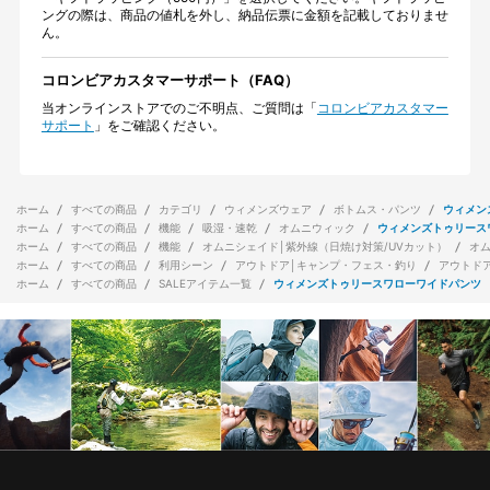
ングの際は、商品の値札を外し、納品伝票に金額を記載しておりませ
ん。
コロンビアカスタマーサポート（FAQ）
当オンラインストアでのご不明点、ご質問は「
コロンビアカスタマー
サポート
」をご確認ください。
ホーム
すべての商品
カテゴリ
ウィメンズウェア
ボトムス・パンツ
ウィメン
ホーム
すべての商品
機能
吸湿・速乾
オムニウィック
ウィメンズトゥリース
ホーム
すべての商品
機能
オムニシェイド│紫外線（日焼け対策/UVカット）
オ
ホーム
すべての商品
利用シーン
アウトドア│キャンプ・フェス・釣り
アウトド
ホーム
すべての商品
SALEアイテム一覧
ウィメンズトゥリースワローワイドパンツ