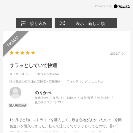
絞り込み
表示：新しい順
2026.7.10
サラッとしていて快適
サイズ：M
カラー：Dark Nocturnal
購入商品の使用目的
:普段着・普段履き
フィッティング
:少し大きめ
のりかべ
年代:
50代
身長:
151～155cm
体型:
普通
性別:
女性
靴のサイズ(cm):
23.5
1ヶ月ほど前にストライプを購入して、履き心地がよかったので、今回
色違いを購入しました。軽くて涼しくてサラッとしてるので、暑い日
でも快適です。Mサイズを購入しましたが、タックがあるからかゆった