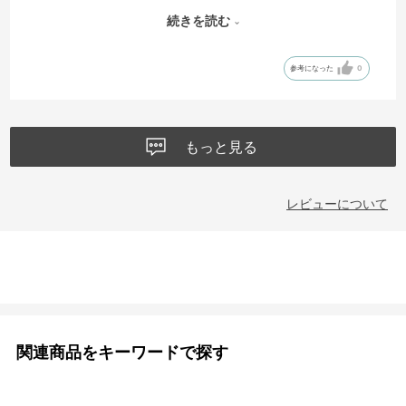
り履けますが、スタイルもきれいに決まるでとても重宝しています。
続きを読む
注文してから到着するまで2、3日とすぐ発送してくれました。
参考になった
0
もっと見る
レビューについて
関連商品をキーワードで探す