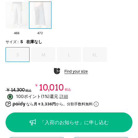
466
472
S
在庫なし
サイズ :
S
M
L
XL
Find your size
￥10,010
￥14,300
税込
税込
100ポイント(1%)還元
詳細
なら
月々3,336円
から。分割手数料無料
「入荷のお知らせ」に申し込む