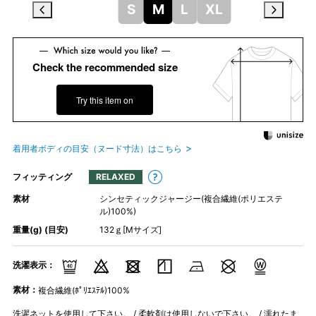
S
M
L
XL
Check the recommended size
Try this item on
着用者ボディの目安（ヌード寸法）はこちら
フィッティング
RELAXED
素材
シンセティックジャージー(複合繊維(ポリエステ
ル)100%)
重量(g) (目安)
132ｇ[Mサイズ]
洗濯表示：
素材：
複合繊維(ﾎﾟﾘｴｽﾃﾙ)100%
洗濯ネットを使用して下さい。 / 柔軟剤は使用しないで下さい。 / 濡れたま