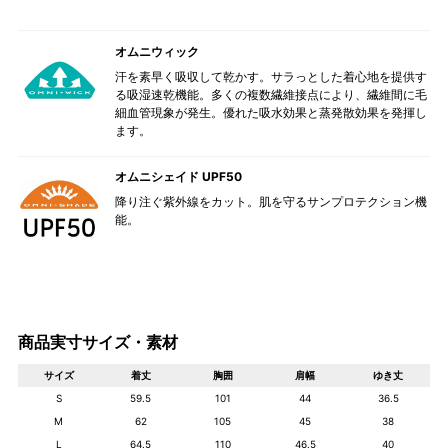
オムニウィック
汗を素早く吸収して乾かす。サラっとした着心地を提供す
る吸湿速乾機能。多くの複数繊維接点により、繊維間に毛
細血管現象が発生。優れた吸水効果と蒸発散効果を発揮し
ます。
オムニシェイド UPF50
降り注ぐ紫外線をカット。肌を守るサンプロテクション機
能。
商品実寸サイズ・素材
サイズ
着丈
胸囲
肩幅
ゆき丈
S
59.5
101
44
36.5
M
62
105
45
38
L
64.5
110
46.5
40