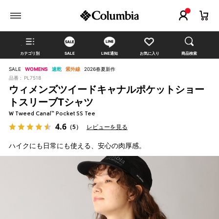
カテゴリ別
SALE
LINE通知
お気に入り
商品検索
SALE
WOMENS
速乾
紫外線
2026春夏新作
品番 :
PL7518
ウィメンズツイードキャナルポケットショー
トスリーブTシャツ
W Tweed Canal™ Pocket SS Tee
4.6
（5）
レビューを見る
ハイクにも日常にも使える、安心の肉厚感。