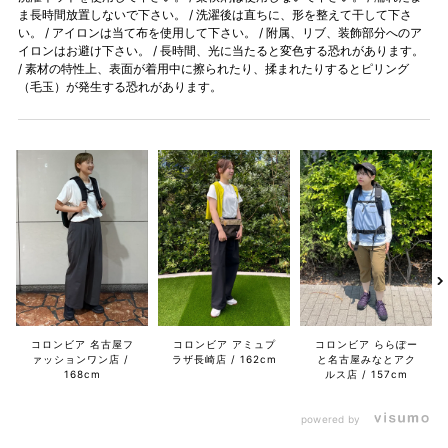
ま長時間放置しないで下さい。 / 洗濯後は直ちに、形を整えて干して下さ
い。 / アイロンは当て布を使用して下さい。 / 附属、リブ、装飾部分へのア
イロンはお避け下さい。 / 長時間、光に当たると変色する恐れがあります。
/ 素材の特性上、表面が着用中に擦られたり、揉まれたりするとピリング
（毛玉）が発生する恐れがあります。
コロンビア 名古屋フ
コロンビア アミュプ
コロンビア ららぽー
ァッションワン店
ラザ長崎店
162cm
と名古屋みなとアク
168cm
ルス店
157cm
powered by