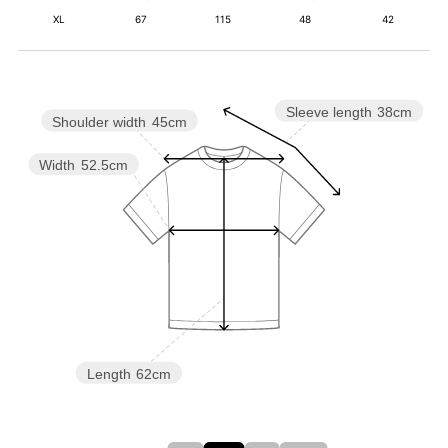
XL
67
115
48
42
Sleeve length
38cm
Shoulder width
45cm
Width
52.5cm
Length
62cm