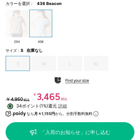
カラーを選択 :
436 Beacon
254
436
S
在庫なし
サイズ :
S
M
L
XL
Find your size
￥3,465
￥4,950
税込
税込
34ポイント(1%)還元
詳細
なら
月々1,155円
から。分割手数料無料
「入荷のお知らせ」に申し込む