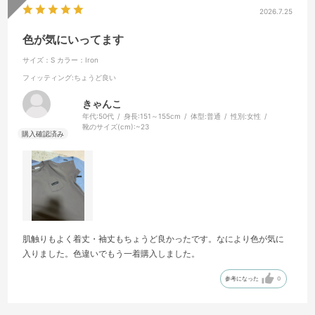
2026.7.25
色が気にいってます
サイズ：S
カラー：Iron
フィッティング
:ちょうど良い
きゃんこ
年代:
50代
身長:
151～155cm
体型:
普通
性別:
女性
靴のサイズ(cm):
~23
肌触りもよく着丈・袖丈もちょうど良かったです。なにより色が気に
入りました。色違いでもう一着購入しました。
参考になった
0