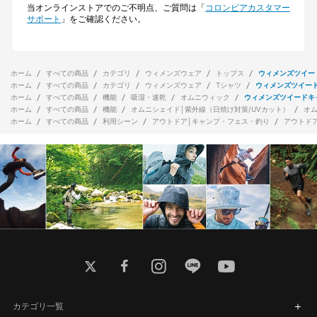
当オンラインストアでのご不明点、ご質問は「
コロンビアカスタマー
サポート
」をご確認ください。
ホーム
すべての商品
カテゴリ
ウィメンズウェア
トップス
ウィメンズツイー
ホーム
すべての商品
カテゴリ
ウィメンズウェア
Tシャツ
ウィメンズツイー
ホーム
すべての商品
機能
吸湿・速乾
オムニウィック
ウィメンズツイードキ
ホーム
すべての商品
機能
オムニシェイド│紫外線（日焼け対策/UVカット）
オ
ホーム
すべての商品
利用シーン
アウトドア│キャンプ・フェス・釣り
アウトド
twitter
facebook
instagram
line
youtube
カテゴリ一覧